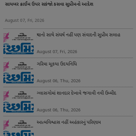
સાયબર ક્રાઈમ ઉપર સકંજો કસવા સુપ્રીમનો આદેશ
August 07, Fri, 2026
યુવાનો સાથે સંઘર્ષ નહીં પણ સંવાદની સુપ્રીમ સલાહ
August 07, Fri, 2026
ગરિમા ચૂકયા ઉદયનિધિ
August 06, Thu, 2026
ગ્લાસગોમાં શાનદાર દેખાવે જગાવી નવી ઉમ્મીદ
August 06, Thu, 2026
આત્મવિશ્વાસ નહીં અહંકારનું પરિણામ