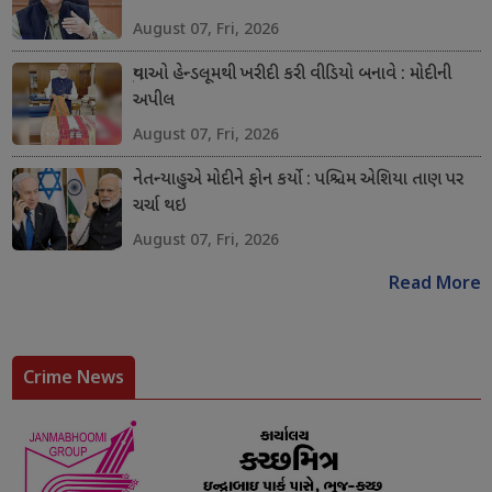
August 07, Fri, 2026
યુવાઓ હેન્ડલૂમથી ખરીદી કરી વીડિયો બનાવે : મોદીની
અપીલ
August 07, Fri, 2026
નેતન્યાહુએ મોદીને ફોન કર્યો : પશ્ચિમ એશિયા તાણ પર
ચર્ચા થઇ
August 07, Fri, 2026
Read More
Crime News