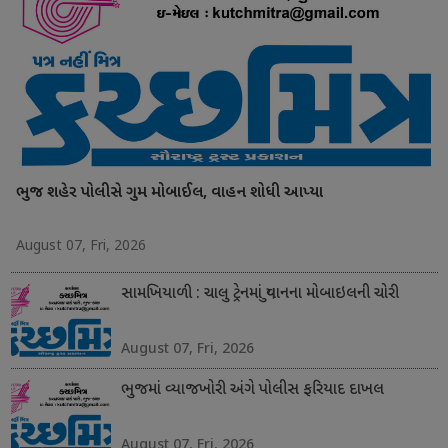
ભુજ શહેર પોલીસે ગુમ મોબાઈલ, વાહન શોધી આપ્યા
August 07, Fri, 2026
સામખિયાળી : ચાલુ ટ્રેનમાં યુવાનના મોબાઇલની ચોરી
August 07, Fri, 2026
ભુજમાં વ્યાજખોરી અંગે પોલીસ ફરિયાદ દાખલ
August 07, Fri, 2026