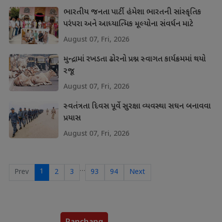
ભારતીય જનતા પાર્ટી હંમેશા ભારતની સાંસ્કૃતિક
પરંપરા અને આધ્યાત્મિક મૂલ્યોના સંવર્ધન માટે
પ્રતિબદ્ધ
August 07, Fri, 2026
મુન્દ્રામાં રખડતા ઢોરનો પ્રશ્ન સ્વાગત કાર્યક્રમમાં થયો
રજૂ
August 07, Fri, 2026
સ્વતંત્રતા દિવસ પૂર્વે સુરક્ષા વ્યવસ્થા સઘન બનાવવા
પ્રયાસ
August 07, Fri, 2026
…
1
Prev
2
3
93
94
Next
Panchang