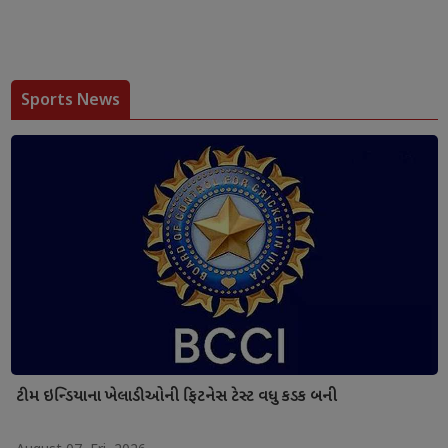
Sports News
ટીમ ઇન્ડિયાના ખેલાડીઓની ફિટનેસ ટેસ્ટ વધુ કડક બની