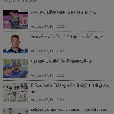
August 07, Fri, 2026
તન્વી શર્મા કોરિયા ઓપનની ક્વાર્ટર ફાઇનલમાં
August 07, Fri, 2026
બટલરનો વર્લ્ડ રેકોર્ડ : ટી-20 ફોર્મેટમાં સૌથી વધુ રન
August 07, Fri, 2026
લંકા સામેની શ્રેણીની તૈયારી ચકાસવાની તક
August 07, Fri, 2026
વિન્ડિઝ સામે 8 વિકેટે જીત મેળવી શ્રેણી 1-1થી ડ્રો કરતું
પાક
August 07, Fri, 2026
બોક્સિંગ સ્પર્ધામાં જયનગર શાળાની છાત્રાઓ અવ્વલ