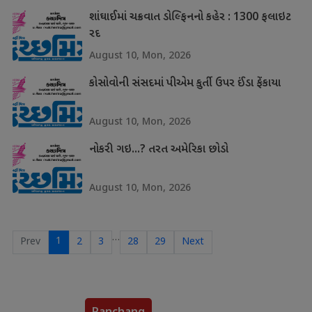
શાંઘાઈમાં ચક્રવાત ડોલ્ફિનનો કહેર : 1300 ફલાઇટ
રદ
August 10, Mon, 2026
કોસોવોની સંસદમાં પીએમ કુર્તી ઉપર ઈંડા ફેંકાયા
August 10, Mon, 2026
નોકરી ગઇ...? તરત અમેરિકા છોડો
August 10, Mon, 2026
…
1
Prev
2
3
28
29
Next
Panchang