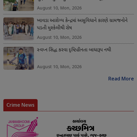
August 10, Mon, 2026
ખાવડા આરોગ્ય કેન્દ્રમાં અસુવિધાને કારણે ગ્રામજનોને
પડતી મુશ્કેલીથી રોષ
August 10, Mon, 2026
સ્વપ્ન સિદ્ધ કરવા દૃષ્ટિહીનતા બાધારૂપ નથી
August 10, Mon, 2026
Read More
Crime News