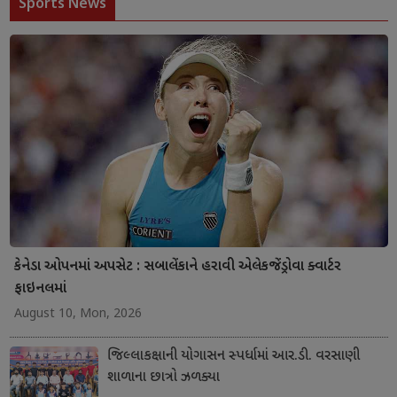
Sports News
કેનેડા ઓપનમાં અપસેટ : સબાલેંકાને હરાવી એલેકજેંડ્રોવા ક્વાર્ટર
ફાઇનલમાં
August 10, Mon, 2026
જિલ્લાકક્ષાની યોગાસન સ્પર્ધામાં આર.ડી. વરસાણી
શાળાના છાત્રો ઝળક્યા