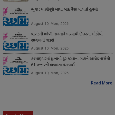
ભુજ : પાણીપૂરી ખાધા બાદ પૈસા માગતાં હુમલો
August 10, Mon, 2026
વાગડની ભોળી જનતાને ભરમાવી છેતરતા લોકોથી
સાવધાની જરૂરી
August 10, Mon, 2026
કલ્યાણપરમાં દુ:ખાવો દૂર કરવાનાં બહાને આધેડ પાસેથી
61 હજારની માલમતા પડાવાઈ
August 10, Mon, 2026
Read More