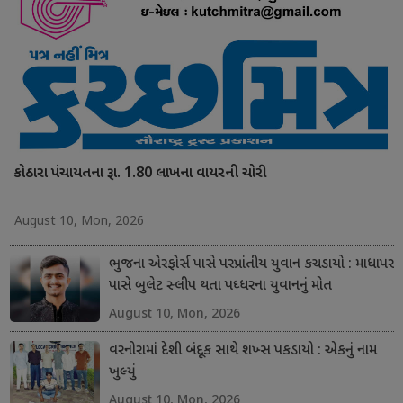
કોઠારા પંચાયતના રૂા. 1.80 લાખના વાયરની ચોરી
August 10, Mon, 2026
ભુજના એરફોર્સ પાસે પરપ્રાંતીય યુવાન કચડાયો : માધાપર
પાસે બુલેટ સ્લીપ થતા પધ્ધરના યુવાનનું મોત
August 10, Mon, 2026
વરનોરામાં દેશી બંદૂક સાથે શખ્સ પકડાયો : એકનું નામ
ખુલ્યું
August 10, Mon, 2026