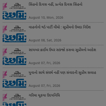
સિંહનો દિવસ નહીં, પ્રત્યેક દિવસ સિંહનો
August 10, Mon, 2026
વાહનોનો થર્ડ પાર્ટી વીમો : સુપ્રીમનો ઉમદા નિર્દેશ
August 08, Sat, 2026
સાયબર ક્રાઈમ ઉપર સકંજો કસવા સુપ્રીમનો આદેશ
August 07, Fri, 2026
યુવાનો સાથે સંઘર્ષ નહીં પણ સંવાદની સુપ્રીમ સલાહ
August 07, Fri, 2026
ગરિમા ચૂકયા ઉદયનિધિ