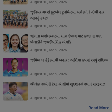
August 10, Mon, 2026
જુનિયર ગર્લ્સ ફૂટબેલ ટૂર્નામેન્ટમાં બરોડાને 1-0થી હાર
આપતું કચ્છ
August 10, Mon, 2026
થાંગતા માર્શલઆર્ટમાં સારા દેખાવ માટે કચ્છના ત્રણ
ખેલાડીને જયદીપસિંહ એવોર્ડ
August 10, Mon, 2026
જેમિમા ધ હંડ્રેડમાંથી બહાર : એશિયા કપમાં રમવું સંદિગ્ધ
August 10, Mon, 2026
શ્રીલંકા સામેની ટેસ્ટ શ્રેણીમાં સુદર્શનનાં સ્થાને સરફરાઝ
August 10, Mon, 2026
Read More