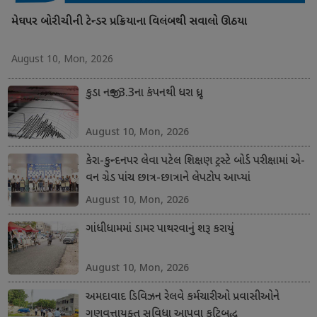
મેઘપર બોરીચીની ટેન્ડર પ્રક્રિયાના વિલંબથી સવાલો ઊઠયા
August 10, Mon, 2026
કુડા નજીક 3.3ના કંપનથી ધરા ધ્રૂજી
August 10, Mon, 2026
કેરા-કુન્દનપર લેવા પટેલ શિક્ષણ ટ્રસ્ટે બોર્ડ પરીક્ષામાં એ-
વન ગ્રેડ પાંચ છાત્ર-છાત્રાને લેપટોપ આપ્યાં
August 10, Mon, 2026
ગાંધીધામમાં ડામર પાથરવાનું શરૂ કરાયું
August 10, Mon, 2026
અમદાવાદ ડિવિઝન રેલવે કર્મચારીઓ પ્રવાસીઓને
ગુણવત્તાયુક્ત સુવિધા આપવા કટિબદ્ધ