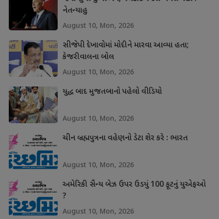
નેતન્યાહુ
August 10, Mon, 2026
સીજેપી દેખાવોમાં મોદીને મારવા આવ્યા હતા;
કેજરીવાલના બોલ
August 10, Mon, 2026
યુદ્ધ બાદ મુજતબાનો પહેલો વીડિયો
August 10, Mon, 2026
ચીન બ્રહ્મપુત્રના વહેણનો ડેટા શેર કરે : ભારત
August 10, Mon, 2026
અમેરિકી સૈન્ય બેઝ ઉપર ઉડયું 100 ફૂટનું યુએફઓ
?
August 10, Mon, 2026