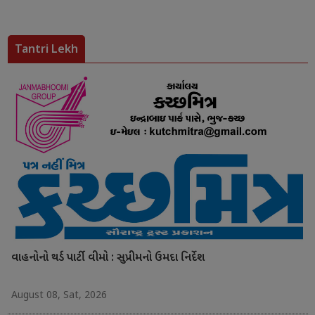
Tantri Lekh
વાહનોનો થર્ડ પાર્ટી વીમો : સુપ્રીમનો ઉમદા નિર્દેશ
August 08, Sat, 2026