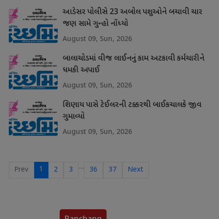
આડેસર પોલીસે 23 અબોલ પશુઓને બચાવી ચાર
જણ સામે ગુન્હો નોંધ્યો
August 09, Sun, 2026
બાલાચોડમાં વીજ લાઈનનું કામ અટકાવી કર્મચારીને
ધમકી અપાઈ
August 09, Sun, 2026
શિણાય પાસે ટેઈલરની ટક્કરથી બાઈકચાલકે જીવ
ગુમાવ્યો
August 09, Sun, 2026
…
1
Prev
2
3
36
37
Next
Panchang