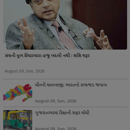
સંઘની મૂળ વિચારધારા હજુ બદલી નથી : શશિ થરૂર
August 09, Sun, 2026
ચીનની ચાલબાજી; ભારતનો સજ્જડ જવાબ
August 09, Sun, 2026
ગુજરાતભરમાં રિક્ષાની સફર મોંઘી
August 09, Sun, 2026