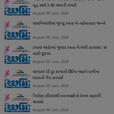
વૃદ્ધ સાથે 3.45 લાખની ઠગાઈ
August 09, Sun, 2026
સામખિયાળીમાં જુગટુ રમતા બે તહોમતદાર જબ્બે
August 09, Sun, 2026
ટગામાં જાહેરમાં જુગાર રમતા બે ખેલી ઝડપાયા : છ
નાસી છૂટયા
August 09, Sun, 2026
વાગડમાં દર્દ દૂર કરવાની વિધિના બહાને દાગીના
પડાવતી ગેંગ ઝડપાઈ
August 09, Sun, 2026
નિરોણા સીમમાંથી પવનચક્કીનો કેબલ તફડાવી
જવાયો
August 09, Sun, 2026