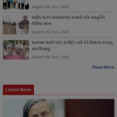
August 09, Sun, 2026
રાષ્ટ્રીય માનવ સંગ્રહાલયમાં કચ્છની લોક સંસ્કૃતિને
વિશિષ્ટ સ્થાન
August 09, Sun, 2026
સત્તાપક્ષ જ્યારે ખોટા કાર્યો કરે ત્યારે તેને ઉજાગર કરવાનું
કામ વિપક્ષનું
August 09, Sun, 2026
Read More
Latest News