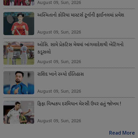
August 09, Sun, 2026
અસ્મિતાનો કોરિયા માસ્ટર્સ ટૂર્નાની ફાઈનલમાં પ્રવેશ
August 09, Sun, 2026
ઓસિ. સામે પ્રેકટિસ મેચમાં બાંગલાદેશથી બેટિંગનો
કડૂસલો
August 09, Sun, 2026
રાશિદ ખાને રચ્યો ઈતિહાસ
August 09, Sun, 2026
ફિફા વિશ્વકપ દરમિયાન મેસ્સી ઉપર હતું જોખમ !
August 09, Sun, 2026
Read More