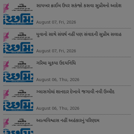
સાયબર ક્રાઈમ ઉપર સકંજો કસવા સુપ્રીમનો આદેશ
August 07, Fri, 2026
યુવાનો સાથે સંઘર્ષ નહીં પણ સંવાદની સુપ્રીમ સલાહ
August 07, Fri, 2026
ગરિમા ચૂકયા ઉદયનિધિ
August 06, Thu, 2026
ગ્લાસગોમાં શાનદાર દેખાવે જગાવી નવી ઉમ્મીદ
August 06, Thu, 2026
આત્મવિશ્વાસ નહીં અહંકારનું પરિણામ