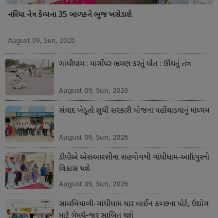
નલિયા નેત્ર કેમ્પના 35 બાળકને ભુજ ખસેડાશે
August 09, Sun, 2026
ગાંધીધામ : માર્ગો પર ભ્રમણ કરતું મોત : ઊંઘતું તંત્ર
August 09, Sun, 2026
સંવાદ ખેડૂતો સુધી સરકારી યોજના પહોંચાડવાનું માધ્યમ
August 09, Sun, 2026
ડીપીએ એસઆરસીના સહયોગથી ગાંધીધામ-આદિપુરનો
વિકાસ થશે
August 09, Sun, 2026
સામખિયાળી-ગાંધીધામ ચાર લાઈન કચ્છના પોર્ટ, ઉદ્યોગ
માટે ગેમચેન્જર સાબિત થશે