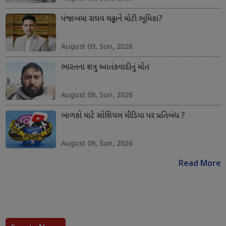
પંજાબમાં રાઘવ ચઢ્ઢાને મોટી ભૂમિકા?
August 09, Sun, 2026
ભારતના શત્રુ આતંકવાદીનું મોત
August 09, Sun, 2026
બાળકો માટે સોશિયલ મીડિયા પર પ્રતિબંધ ?
August 09, Sun, 2026
Read More