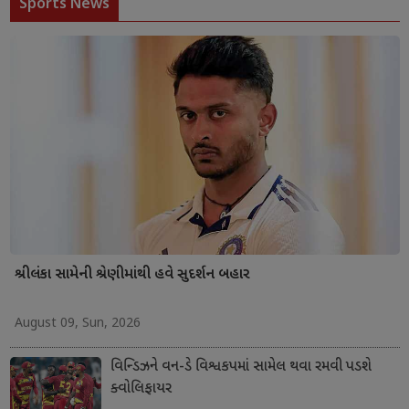
Sports News
શ્રીલંકા સામેની શ્રેણીમાંથી હવે સુદર્શન બહાર
August 09, Sun, 2026
વિન્ડિઝને વન-ડે વિશ્વકપમાં સામેલ થવા રમવી પડશે
ક્વોલિફાયર