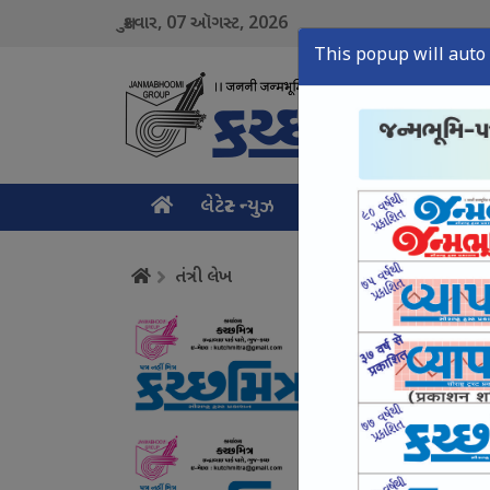
07
2026
શુક્રવાર,
ઑગસ્ટ,
This popup will auto 
લેટેસ્ટ ન્યુઝ
મુખ્ય સમાચાર
ક્રાઇમ ન
તંત્રી લેખ
સાયબર ક્રાઈમ ઉપર સક
August 07, Fri, 2026
યુવાનો સાથે સંઘર્ષ નહ