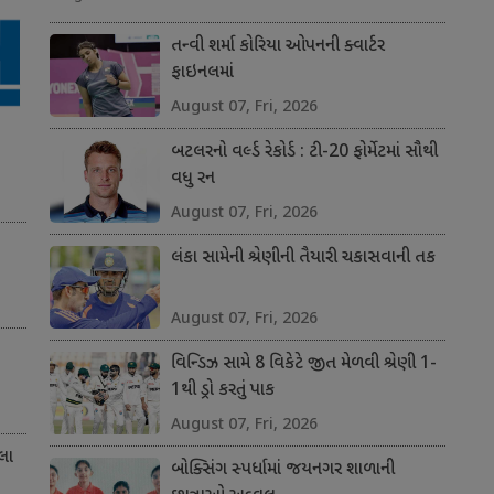
તન્વી શર્મા કોરિયા ઓપનની ક્વાર્ટર
ફાઇનલમાં
August 07, Fri, 2026
બટલરનો વર્લ્ડ રેકોર્ડ : ટી-20 ફોર્મેટમાં સૌથી
વધુ રન
August 07, Fri, 2026
લંકા સામેની શ્રેણીની તૈયારી ચકાસવાની તક
August 07, Fri, 2026
વિન્ડિઝ સામે 8 વિકેટે જીત મેળવી શ્રેણી 1-
1થી ડ્રો કરતું પાક
August 07, Fri, 2026
લા
બોક્સિંગ સ્પર્ધામાં જયનગર શાળાની