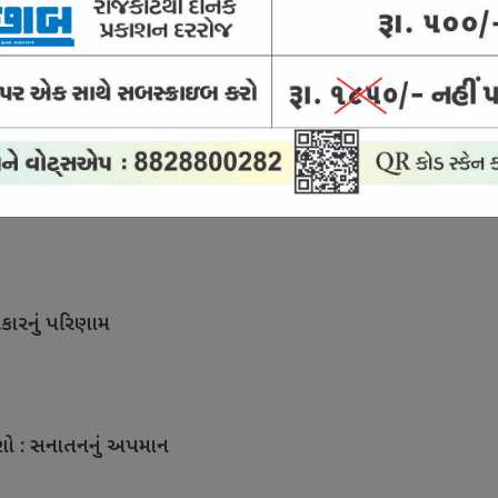
ખાવે જગાવી નવી ઉમ્મીદ
કારનું પરિણામ
ાશો : સનાતનનું અપમાન