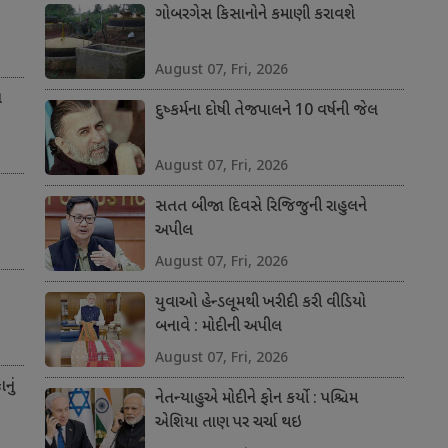
ગોબરગેસ કિસાનોને કમાણી કરાવશે
August 07, Fri, 2026
ત
દુષ્કર્મના દોષી તેજપાલને 10 વર્ષની જેલ
August 07, Fri, 2026
સતત બીજા દિવસે રિજિજુની રાહુલને
અપીલ
August 07, Fri, 2026
યુવાઓ હેન્ડલૂમથી ખરીદી કરી વીડિયો
બનાવે : મોદીની અપીલ
August 07, Fri, 2026
નું
નેતન્યાહુએ મોદીને ફોન કર્યો : પશ્ચિમ
એશિયા તાણ પર ચર્ચા થઇ