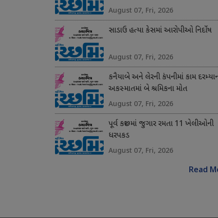
August 07, Fri, 2026
સાડાઉ હત્યા કેસમાં આરોપીઓ નિર્દોષ
August 07, Fri, 2026
કનૈયાબે અને લેરની કંપનીમાં કામ દરમ્યા
અકસ્માતમાં બે શ્રમિકના મોત
August 07, Fri, 2026
પૂર્વ કચ્છમાં જુગાર રમતા 11 ખેલીઓની
ધરપકડ
August 07, Fri, 2026
Read M