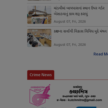
માંડવીમાં બાયપાસનાં સ્થાન ઉપર ગર્ડર
બેસાડવાનું કામ શરૂ કરાયું
August 07, Fri, 2026
કચ્છના સર્વાંગી વિકાસ વિવિધ મુદે મંથન
August 07, Fri, 2026
Read M
Crime News