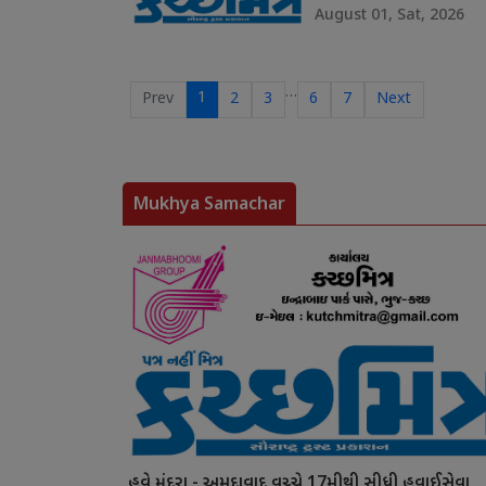
August 01, Sat, 2026
…
1
Prev
2
3
6
7
Next
Mukhya Samachar
હવે મુંદરા - અમદાવાદ વચ્ચે 17મીથી સીધી હવાઈસેવા