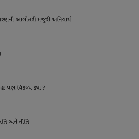
ાવરણની આગોતરી મંજૂરી અનિવાર્ય
ત
ેહ; પણ વિકલ્પ ક્યાં ?
નતિ અને નીતિ