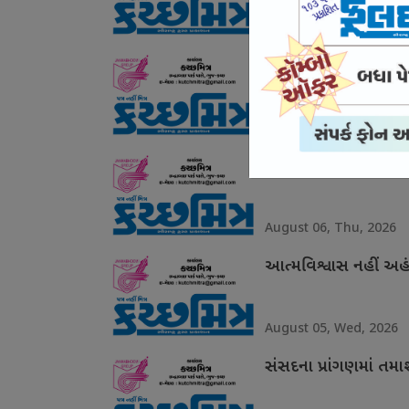
August 07, Fri, 2026
ગરિમા ચૂકયા ઉદયનિધિ
August 06, Thu, 2026
ગ્લાસગોમાં શાનદાર દે
August 06, Thu, 2026
આત્મવિશ્વાસ નહીં અહં
August 05, Wed, 2026
સંસદના પ્રાંગણમાં તમ