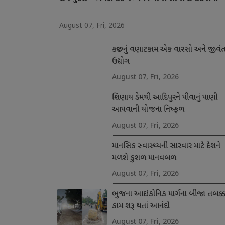
August 07, Fri, 2026
કચ્છનું વણાટકામ એક વારસો અને જીવં
ઉદ્યોગ
August 07, Fri, 2026
શિણાય ડેમથી આદિપુરને પીવાનું પાણી
આપવાની યોજના નિષ્ફળ
August 07, Fri, 2026
માનસિક સ્વાસ્થ્યની સારવાર માટે દેશને
મળશે કુશળ માનવબળ
August 07, Fri, 2026
ભુજના આઇકોનિક માર્ગના બીજા તબક્કા
કામ શરૂ થતાં આનંદો
August 07, Fri, 2026