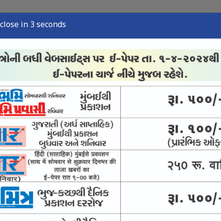
close in 2 seconds
્યુઝ
સ્પોર્ટ્સ ન્યુઝ
તંત્રી લેખ
અવસાન નોંધ
ઈ-પેપર
ંજો કસવા સુપ્રીમનો આદેશ
ીં પણ સંવાદની સુપ્રીમ સલાહ