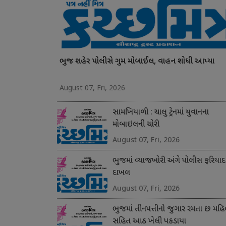
ભુજ શહેર પોલીસે ગુમ મોબાઈલ, વાહન શોધી આપ્યા
August 07, Fri, 2026
સામખિયાળી : ચાલુ ટ્રેનમાં યુવાનના
મોબાઇલની ચોરી
August 07, Fri, 2026
ભુજમાં વ્યાજખોરી અંગે પોલીસ ફરિયાદ
દાખલ
August 07, Fri, 2026
ભુજમાં તીનપત્તીનો જુગાર રમતા છ મહિ
સહિત આઠ ખેલી પકડાયા