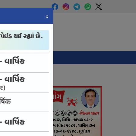
X
Panchang