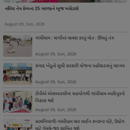
નલિયા નેત્ર કેમ્પના 35 બાળકને ભુજ ખસેડાશે
August 09, Sun, 2026
ગાંધીધામ : માર્ગો પર ભ્રમણ કરતું મોત : ઊંઘતું તંત્ર
August 09, Sun, 2026
સંવાદ ખેડૂતો સુધી સરકારી યોજના પહોંચાડવાનું માધ્યમ
August 09, Sun, 2026
ડીપીએ એસઆરસીના સહયોગથી ગાંધીધામ-આદિપુરનો
વિકાસ થશે
August 09, Sun, 2026
સામખિયાળી-ગાંધીધામ ચાર લાઈન કચ્છના પોર્ટ, ઉદ્યોગ
માટે ગેમચેન્જર સાબિત થશે