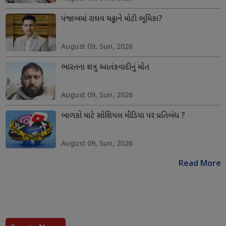
પંજાબમાં રાઘવ ચઢ્ઢાને મોટી ભૂમિકા?
August 09, Sun, 2026
ભારતના શત્રુ આતંકવાદીનું મોત
August 09, Sun, 2026
બાળકો માટે સોશિયલ મીડિયા પર પ્રતિબંધ ?
August 09, Sun, 2026
Read More