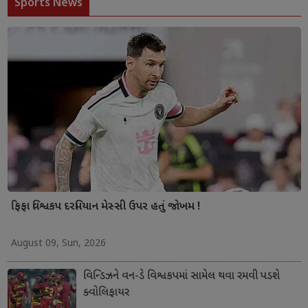
Sports News
ફિફા વિશ્વકપ દરમિયાન મેસ્સી ઉપર હતું જોખમ !
August 09, Sun, 2026
વિન્ડિઝને વન-ડે વિશ્વકપમાં સામેલ થવા રમવી પડશે
ક્વોલિફાયર