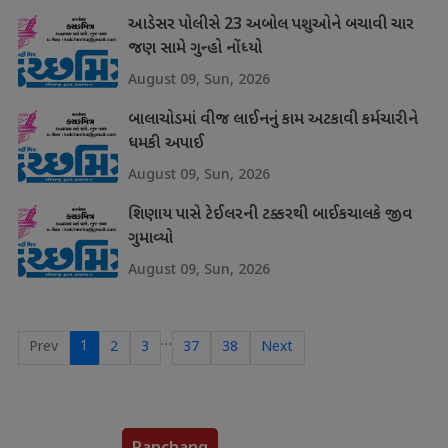
આડેસર પોલીસે 23 અબોલ પશુઓને બચાવી ચાર
જણ સામે ગુન્હો નોંધ્યો
August 09, Sun, 2026
બાલાચોડમાં વીજ લાઈનનું કામ અટકાવી કર્મચારીને
ધમકી અપાઈ
August 09, Sun, 2026
શિણાય પાસે ટેઈલરની ટક્કરથી બાઈકચાલકે જીવ
ગુમાવ્યો
August 09, Sun, 2026
…
1
Prev
2
3
37
38
Next
Panchang