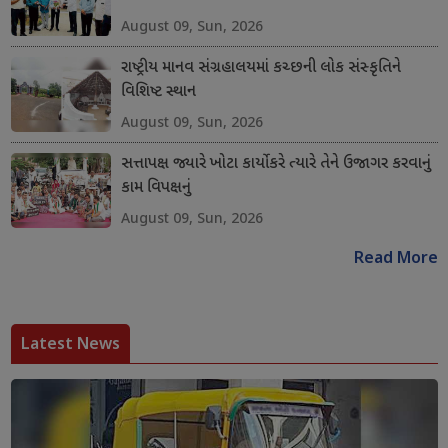
August 09, Sun, 2026
રાષ્ટ્રીય માનવ સંગ્રહાલયમાં કચ્છની લોક સંસ્કૃતિને
વિશિષ્ટ સ્થાન
August 09, Sun, 2026
સત્તાપક્ષ જ્યારે ખોટા કાર્યો કરે ત્યારે તેને ઉજાગર કરવાનું
કામ વિપક્ષનું
August 09, Sun, 2026
Read More
Latest News