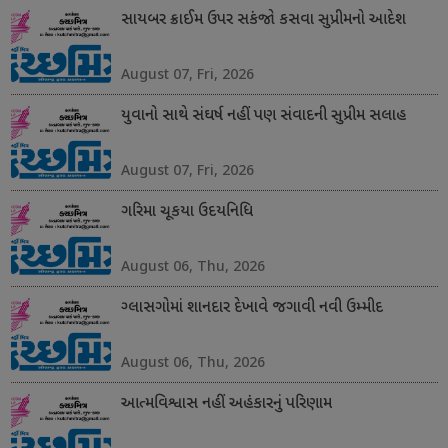
સાયબર ક્રાઈમ ઉપર સકંજો કસવા સુપ્રીમનો આદેશ
August 07, Fri, 2026
યુવાનો સાથે સંઘર્ષ નહીં પણ સંવાદની સુપ્રીમ સલાહ
August 07, Fri, 2026
ગરિમા ચૂકયા ઉદયનિધિ
August 06, Thu, 2026
ગ્લાસગોમાં શાનદાર દેખાવે જગાવી નવી ઉમ્મીદ
August 06, Thu, 2026
આત્મવિશ્વાસ નહીં અહંકારનું પરિણામ