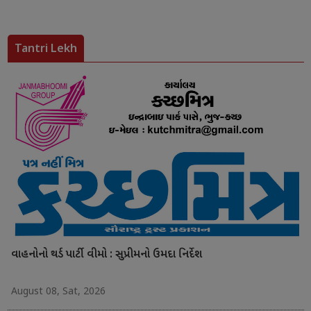
Tantri Lekh
વાહનોનો થર્ડ પાર્ટી વીમો : સુપ્રીમનો ઉમદા નિર્દેશ
August 08, Sat, 2026