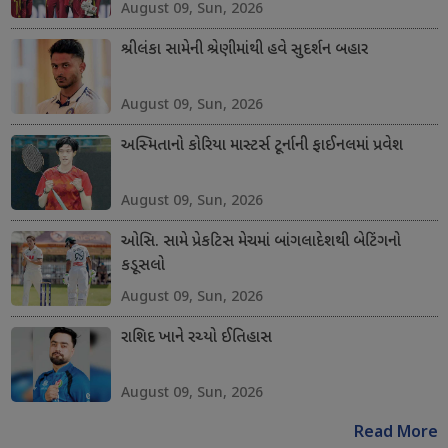
August 09, Sun, 2026
શ્રીલંકા સામેની શ્રેણીમાંથી હવે સુદર્શન બહાર
August 09, Sun, 2026
અસ્મિતાનો કોરિયા માસ્ટર્સ ટૂર્નાની ફાઈનલમાં પ્રવેશ
August 09, Sun, 2026
ઓસિ. સામે પ્રેકટિસ મેચમાં બાંગલાદેશથી બેટિંગનો
કડૂસલો
August 09, Sun, 2026
રાશિદ ખાને રચ્યો ઈતિહાસ
August 09, Sun, 2026
Read More