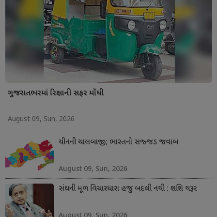
ગુજરાતભરમાં રિક્ષાની સફર મોંઘી
August 09, Sun, 2026
ચીનની ચાલબાજી; ભારતનો સજ્જડ જવાબ
August 09, Sun, 2026
સંઘની મૂળ વિચારધારા હજુ બદલી નથી : શશિ થરૂર
August 09, Sun, 2026