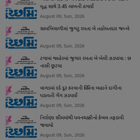
વૃદ્ધ સાથે 3.45 લાખની ઠગાઈ
August 09, Sun, 2026
સામખિયાળીમાં જુગટુ રમતા બે તહોમતદાર જબ્બે
August 09, Sun, 2026
ટગામાં જાહેરમાં જુગાર રમતા બે ખેલી ઝડપાયા : છ
નાસી છૂટયા
August 09, Sun, 2026
વાગડમાં દર્દ દૂર કરવાની વિધિના બહાને દાગીના
પડાવતી ગેંગ ઝડપાઈ
August 09, Sun, 2026
નિરોણા સીમમાંથી પવનચક્કીનો કેબલ તફડાવી
જવાયો
August 09, Sun, 2026