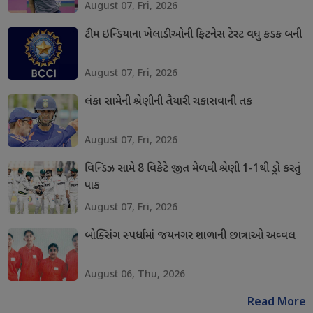
August 07, Fri, 2026
ટીમ ઇન્ડિયાના ખેલાડીઓની ફિટનેસ ટેસ્ટ વધુ કડક બની
August 07, Fri, 2026
લંકા સામેની શ્રેણીની તૈયારી ચકાસવાની તક
August 07, Fri, 2026
વિન્ડિઝ સામે 8 વિકેટે જીત મેળવી શ્રેણી 1-1થી ડ્રો કરતું
પાક
August 07, Fri, 2026
બોક્સિંગ સ્પર્ધામાં જયનગર શાળાની છાત્રાઓ અવ્વલ
August 06, Thu, 2026
Read More