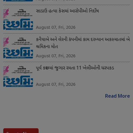
સાડાઉ હત્યા કેસમાં આરોપીઓ નિર્દોષ
August 07, Fri, 2026
કનૈયાબે અને લેરની કંપનીમાં કામ દરમ્યાન અકસ્માતમાં બે
શ્રમિકના મોત
August 07, Fri, 2026
પૂર્વ કચ્છમાં જુગાર રમતા 11 ખેલીઓની ધરપકડ
August 07, Fri, 2026
Read More