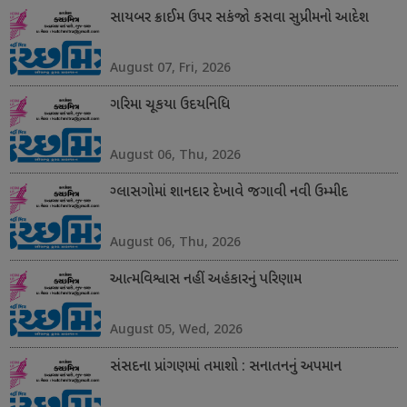
સાયબર ક્રાઈમ ઉપર સકંજો કસવા સુપ્રીમનો આદેશ
August 07, Fri, 2026
ગરિમા ચૂકયા ઉદયનિધિ
August 06, Thu, 2026
ગ્લાસગોમાં શાનદાર દેખાવે જગાવી નવી ઉમ્મીદ
August 06, Thu, 2026
આત્મવિશ્વાસ નહીં અહંકારનું પરિણામ
August 05, Wed, 2026
સંસદના પ્રાંગણમાં તમાશો : સનાતનનું અપમાન