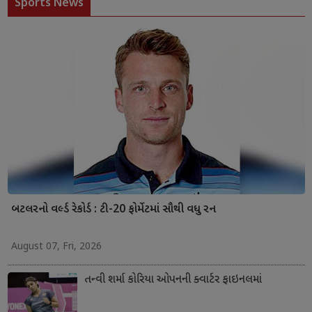
Sports News
બટલરનો વર્લ્ડ રેકોર્ડ : ટી-20 ફોર્મેટમાં સૌથી વધુ રન
August 07, Fri, 2026
તન્વી શર્મા કોરિયા ઓપનની ક્વાર્ટર ફાઇનલમાં