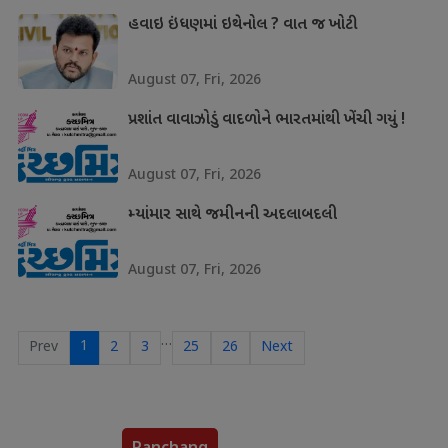
હવાઇ ઇંધણમાં ઇથેનોલ ? વાત જ ખોટી
August 07, Fri, 2026
પ્રશાંત વાવાઝોડું વાદળોને ભારતમાંથી ખેંચી ગયું !
August 07, Fri, 2026
મ્યાંમાર સાથે જમીનની અદલાબદલી
August 07, Fri, 2026
…
1
Prev
2
3
25
26
Next
Panchang