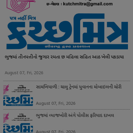
ભુજમાં તીનપત્તીનો જુગાર રમતા છ મહિલા સહિત આઠ ખેલી પકડાયા
August 07, Fri, 2026
સામખિયાળી : ચાલુ ટ્રેનમાં યુવાનના મોબાઇલની ચોરી
August 07, Fri, 2026
ભુજમાં વ્યાજખોરી અંગે પોલીસ ફરિયાદ દાખલ
August 07, Fri, 2026