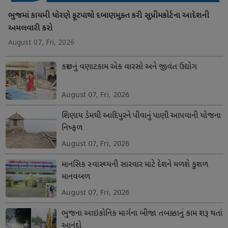
ભુજમાં કાયમી ધોરણે ફૂટપાથો દબાણમુક્ત કરી સુપ્રીમકોર્ટના આદેશની
અમલવારી કરો
August 07, Fri, 2026
કચ્છનું વણાટકામ એક વારસો અને જીવંત ઉદ્યોગ
August 07, Fri, 2026
શિણાય ડેમથી આદિપુરને પીવાનું પાણી આપવાની યોજના
નિષ્ફળ
August 07, Fri, 2026
માનસિક સ્વાસ્થ્યની સારવાર માટે દેશને મળશે કુશળ
માનવબળ
August 07, Fri, 2026
ભુજના આઇકોનિક માર્ગના બીજા તબક્કાનું કામ શરૂ થતાં
આનંદો