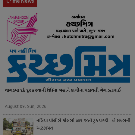
Crime News
વાગડમાં દર્દ દૂર કરવાની વિધિના બહાને દાગીના પડાવતી ગેંગ ઝડપાઈ
August 09, Sun, 2026
નલિયા પોલીસે કોલસો લઇ જતી ટ્રક પકડી : બે શખ્સની
અટકાયત