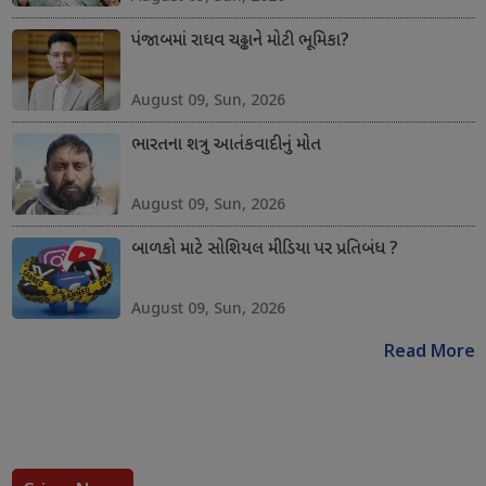
પંજાબમાં રાઘવ ચઢ્ઢાને મોટી ભૂમિકા?
August 09, Sun, 2026
ભારતના શત્રુ આતંકવાદીનું મોત
August 09, Sun, 2026
બાળકો માટે સોશિયલ મીડિયા પર પ્રતિબંધ ?
August 09, Sun, 2026
Read More