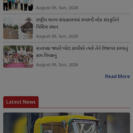
August 09, Sun, 2026
રાષ્ટ્રીય માનવ સંગ્રહાલયમાં કચ્છની લોક સંસ્કૃતિને
વિશિષ્ટ સ્થાન
August 09, Sun, 2026
સત્તાપક્ષ જ્યારે ખોટા કાર્યો કરે ત્યારે તેને ઉજાગર કરવાનું
કામ વિપક્ષનું
August 09, Sun, 2026
Read More
Latest News