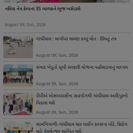
નલિયા નેત્ર કેમ્પના 35 બાળકને ભુજ ખસેડાશે
August 09, Sun, 2026
ગાંધીધામ : માર્ગો પર ભ્રમણ કરતું મોત : ઊંઘતું તંત્ર
August 09, Sun, 2026
સંવાદ ખેડૂતો સુધી સરકારી યોજના પહોંચાડવાનું માધ્યમ
August 09, Sun, 2026
ડીપીએ એસઆરસીના સહયોગથી ગાંધીધામ-આદિપુરનો
વિકાસ થશે
August 09, Sun, 2026
સામખિયાળી-ગાંધીધામ ચાર લાઈન કચ્છના પોર્ટ, ઉદ્યોગ
માટે ગેમચેન્જર સાબિત થશે