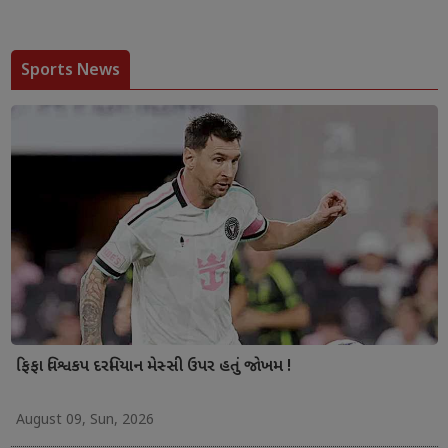
Sports News
ફિફા વિશ્વકપ દરમિયાન મેસ્સી ઉપર હતું જોખમ !
August 09, Sun, 2026