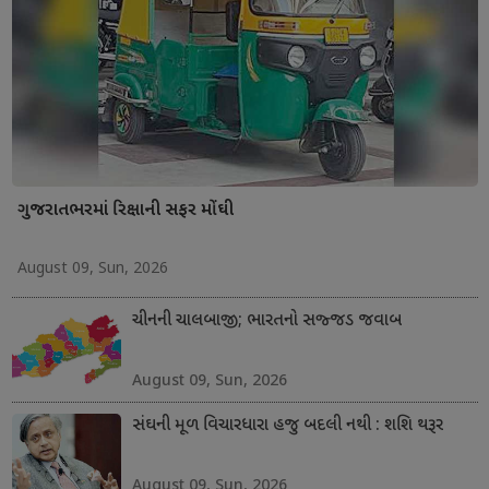
ગુજરાતભરમાં રિક્ષાની સફર મોંઘી
August 09, Sun, 2026
ચીનની ચાલબાજી; ભારતનો સજ્જડ જવાબ
August 09, Sun, 2026
સંઘની મૂળ વિચારધારા હજુ બદલી નથી : શશિ થરૂર
August 09, Sun, 2026