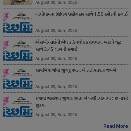
August 09, Sun, 2026
ગાંધીધામના શિપિંગ ઉદ્યોગકાર સાથે 1.50 કરોડની ઠગાઈ
August 09, Sun, 2026
એસબીઆઈની એપ ડાઉનલોડ કરાવવાનાં બહાને વૃદ્ધ
સાથે 3.45 લાખની ઠગાઈ
August 09, Sun, 2026
સામખિયાળીમાં જુગટુ રમતા બે તહોમતદાર જબ્બે
August 09, Sun, 2026
ટગામાં જાહેરમાં જુગાર રમતા બે ખેલી ઝડપાયા : છ નાસી
છૂટયા
August 09, Sun, 2026
Read More