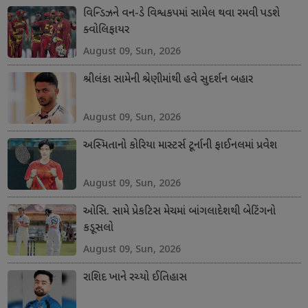
વિન્ડિઝને વન-ડે વિશ્વકપમાં સામેલ થવા રમવી પડશે
ક્વોલિફાયર
August 09, Sun, 2026
શ્રીલંકા સામેની શ્રેણીમાંથી હવે સુદર્શન બહાર
August 09, Sun, 2026
અસ્મિતાનો કોરિયા માસ્ટર્સ ટૂર્નાની ફાઈનલમાં પ્રવેશ
August 09, Sun, 2026
ઓસિ. સામે પ્રેકટિસ મેચમાં બાંગલાદેશથી બેટિંગનો
કડૂસલો
August 09, Sun, 2026
રાશિદ ખાને રચ્યો ઈતિહાસ