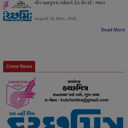
ચીન બ્રહ્મપુત્રના વહેણનો ડેટા શેર કરે : ભારત
August 10, Mon, 2026
Read More
Crime News