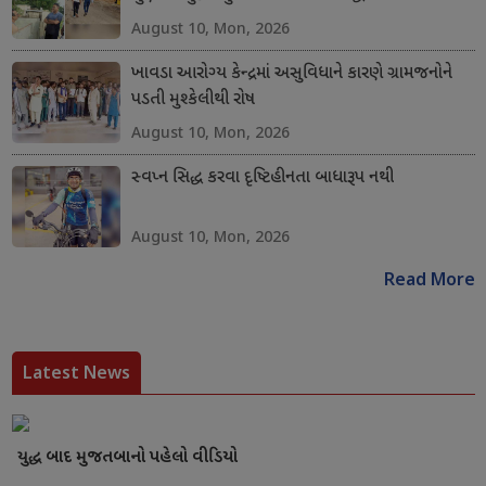
August 10, Mon, 2026
ખાવડા આરોગ્ય કેન્દ્રમાં અસુવિધાને કારણે ગ્રામજનોને
પડતી મુશ્કેલીથી રોષ
August 10, Mon, 2026
સ્વપ્ન સિદ્ધ કરવા દૃષ્ટિહીનતા બાધારૂપ નથી
August 10, Mon, 2026
Read More
Latest News
યુદ્ધ બાદ મુજતબાનો પહેલો વીડિયો