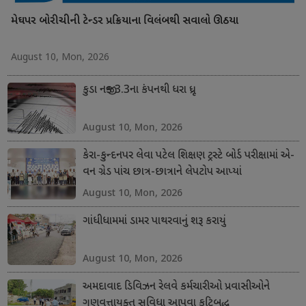
મેઘપર બોરીચીની ટેન્ડર પ્રક્રિયાના વિલંબથી સવાલો ઊઠયા
August 10, Mon, 2026
કુડા નજીક 3.3ના કંપનથી ધરા ધ્રૂજી
August 10, Mon, 2026
કેરા-કુન્દનપર લેવા પટેલ શિક્ષણ ટ્રસ્ટે બોર્ડ પરીક્ષામાં એ-
વન ગ્રેડ પાંચ છાત્ર-છાત્રાને લેપટોપ આપ્યાં
August 10, Mon, 2026
ગાંધીધામમાં ડામર પાથરવાનું શરૂ કરાયું
August 10, Mon, 2026
અમદાવાદ ડિવિઝન રેલવે કર્મચારીઓ પ્રવાસીઓને
ગુણવત્તાયુક્ત સુવિધા આપવા કટિબદ્ધ