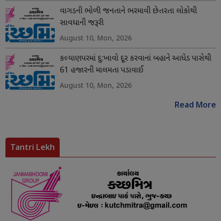
વાગડની ભોળી જનતાને ભરમાવી છેતરતા લોકોથી
સાવધાની જરૂરી
August 10, Mon, 2026
કલ્યાણપરમાં દુ:ખાવો દૂર કરવાનાં બહાને આધેડ પાસેથી
61 હજારની માલમતા પડાવાઈ
August 10, Mon, 2026
Read More
Tantri Lekh