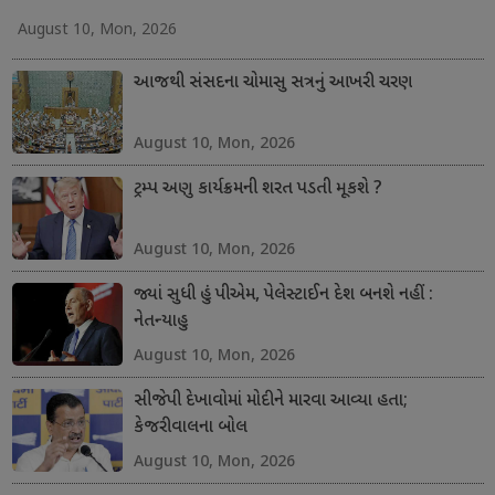
August 10, Mon, 2026
આજથી સંસદના ચોમાસુ સત્રનું આખરી ચરણ
August 10, Mon, 2026
ટ્રમ્પ અણુ કાર્યક્રમની શરત પડતી મૂકશે ?
August 10, Mon, 2026
જ્યાં સુધી હું પીએમ, પેલેસ્ટાઈન દેશ બનશે નહીં :
નેતન્યાહુ
August 10, Mon, 2026
સીજેપી દેખાવોમાં મોદીને મારવા આવ્યા હતા;
કેજરીવાલના બોલ
August 10, Mon, 2026