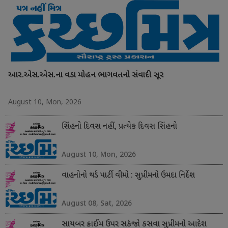
આર.એસ.એસ.ના વડા મોહન ભાગવતનો સંવાદી સૂર
August 10, Mon, 2026
સિંહનો દિવસ નહીં, પ્રત્યેક દિવસ સિંહનો
August 10, Mon, 2026
વાહનોનો થર્ડ પાર્ટી વીમો : સુપ્રીમનો ઉમદા નિર્દેશ
August 08, Sat, 2026
સાયબર ક્રાઈમ ઉપર સકંજો કસવા સુપ્રીમનો આદેશ