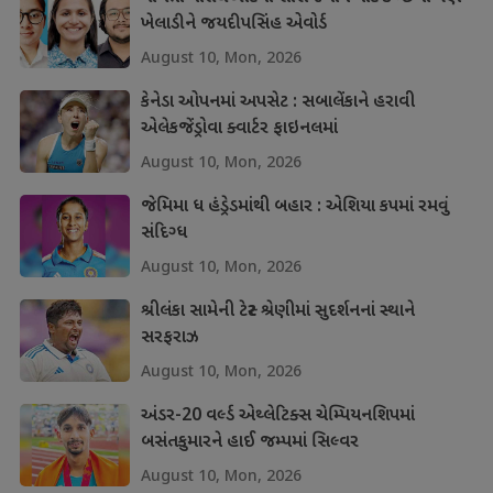
ખેલાડીને જયદીપસિંહ એવોર્ડ
August 10, Mon, 2026
કેનેડા ઓપનમાં અપસેટ : સબાલેંકાને હરાવી
એલેકજેંડ્રોવા ક્વાર્ટર ફાઇનલમાં
August 10, Mon, 2026
જેમિમા ધ હંડ્રેડમાંથી બહાર : એશિયા કપમાં રમવું
સંદિગ્ધ
August 10, Mon, 2026
શ્રીલંકા સામેની ટેસ્ટ શ્રેણીમાં સુદર્શનનાં સ્થાને
સરફરાઝ
August 10, Mon, 2026
અંડર-20 વર્લ્ડ એથ્લેટિક્સ ચેમ્પિયનશિપમાં
બસંતકુમારને હાઈ જમ્પમાં સિલ્વર
August 10, Mon, 2026