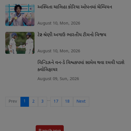
અશ્મિતા ચાલિહા કોરિયા ઓપનમાં ચેમ્પિયન
August 10, Mon, 2026
ટેસ્ટ શ્રેણી અગાઉ ભારતીય ટીમનો વિજય
August 10, Mon, 2026
વિન્ડિઝને વન-ડે વિશ્વકપમાં સામેલ થવા રમવી પડશે
ક્વોલિફાયર
August 09, Sun, 2026
…
1
Prev
2
3
17
18
Next
Panchang