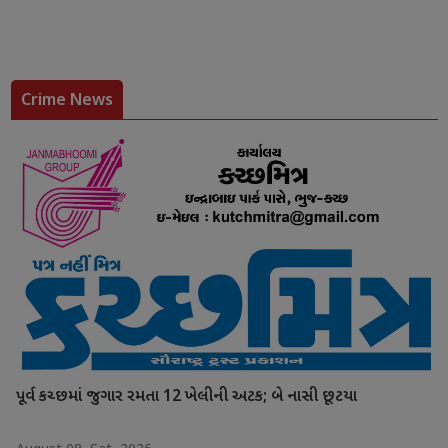
Crime News
પૂર્વ કચ્છમાં જુગાર રમતા 12 ખેલીની અટક; બે નાસી છૂટયા