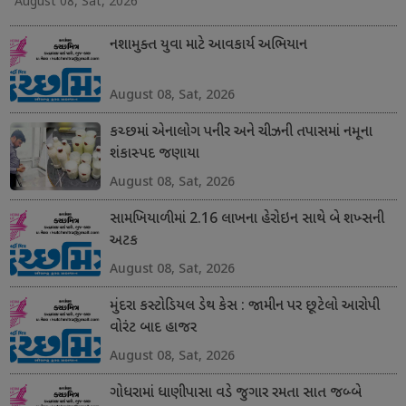
August 08, Sat, 2026
નશામુક્ત યુવા માટે આવકાર્ય અભિયાન
August 08, Sat, 2026
કચ્છમાં એનાલોગ પનીર અને ચીઝની તપાસમાં નમૂના
શંકાસ્પદ જણાયા
August 08, Sat, 2026
સામખિયાળીમાં 2.16 લાખના હેરોઇન સાથે બે શખ્સની
અટક
August 08, Sat, 2026
મુંદરા કસ્ટોડિયલ ડેથ કેસ : જામીન પર છૂટેલો આરોપી
વોરંટ બાદ હાજર
August 08, Sat, 2026
ગોધરામાં ધાણીપાસા વડે જુગાર રમતા સાત જબ્બે