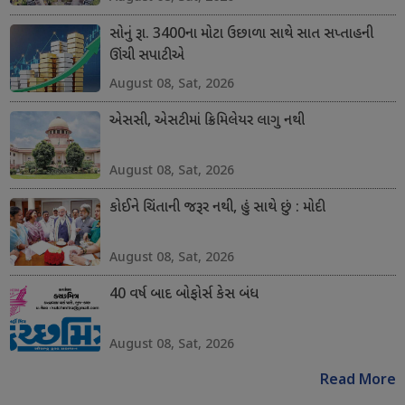
સોનું રૂા. 3400ના મોટા ઉછાળા સાથે સાત સપ્તાહની
ઊંચી સપાટીએ
August 08, Sat, 2026
એસસી, એસટીમાં ક્રિમિલેયર લાગુ નથી
August 08, Sat, 2026
કોઈને ચિંતાની જરૂર નથી, હું સાથે છું : મોદી
August 08, Sat, 2026
40 વર્ષ બાદ બોફોર્સ કેસ બંધ
August 08, Sat, 2026
Read More