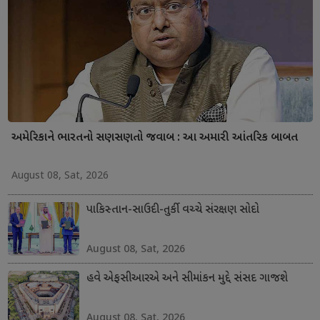
અમેરિકાને ભારતનો સણસણતો જવાબ : આ અમારી આંતરિક બાબત
August 08, Sat, 2026
પાકિસ્તાન-સાઉદી-તુર્કી વચ્ચે સંરક્ષણ સોદો
August 08, Sat, 2026
હવે એફસીઆરએ અને સીમાંકન મુદ્દે સંસદ ગાજશે
August 08, Sat, 2026