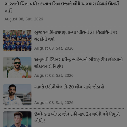
ભારતની ચિંતા વધી : કપ્તાન ગિલ ઇજાને લીધે અભ્યાસ મેચમાં ઊતર્યો
નહીં
August 08, Sat, 2026
ભુજ સ્વામિનારાયણ કન્યા મંદિરની 21 વિદ્યાર્થિની પર
ચંદ્રકોની વર્ષા
August 08, Sat, 2026
અનુભવી સ્પિનર ધર્મેન્દ્ર જાડેજાનો સૌરાષ્ટ્ર ટીમ છોડવાનો
ચોંકાવનારો નિર્ણય
August 08, Sat, 2026
રહાણે ઇટીપીએલ ટી-20 લીગ સાથે જોડાયો
August 08, Sat, 2026
ઇંગ્લેન્ડના બોલર જોન ટર્નરે માત્ર 2પ વર્ષની વયે નિવૃત્તિ
લીધી !