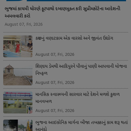
ભુજમાં કાયમી ધોરણે ફૂટપાથો દબાણમુક્ત કરી સુપ્રીમકોર્ટના આદેશની
અમલવારી કરો
August 07, Fri, 2026
કચ્છનું વણાટકામ એક વારસો અને જીવંત ઉદ્યોગ
August 07, Fri, 2026
શિણાય ડેમથી આદિપુરને પીવાનું પાણી આપવાની યોજના
નિષ્ફળ
August 07, Fri, 2026
માનસિક સ્વાસ્થ્યની સારવાર માટે દેશને મળશે કુશળ
માનવબળ
August 07, Fri, 2026
ભુજના આઇકોનિક માર્ગના બીજા તબક્કાનું કામ શરૂ થતાં
આનંદો