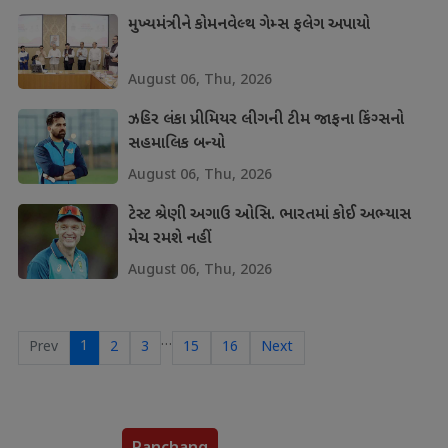
મુખ્યમંત્રીને કોમનવેલ્થ ગેમ્સ ફલેગ અપાયો
August 06, Thu, 2026
ઝહિર લંકા પ્રીમિયર લીગની ટીમ જાફના કિંગ્સનો
સહમાલિક બન્યો
August 06, Thu, 2026
ટેસ્ટ શ્રેણી અગાઉ ઓસિ. ભારતમાં કોઈ અભ્યાસ
મેચ રમશે નહીં
August 06, Thu, 2026
…
1
Prev
2
3
15
16
Next
Panchang