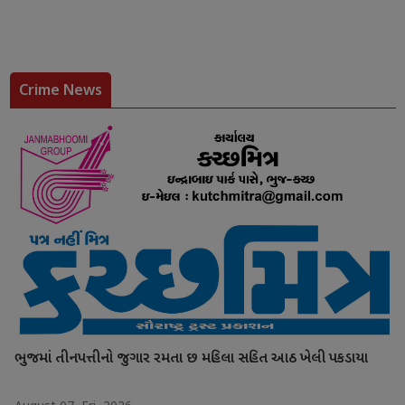
Crime News
ભુજમાં તીનપત્તીનો જુગાર રમતા છ મહિલા સહિત આઠ ખેલી પકડાયા