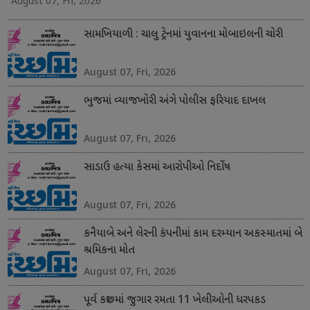
August 07, Fri, 2026
સામખિયાળી : ચાલુ ટ્રેનમાં યુવાનના મોબાઇલની ચોરી
August 07, Fri, 2026
ભુજમાં વ્યાજખોરી અંગે પોલીસ ફરિયાદ દાખલ
August 07, Fri, 2026
સાડાઉ હત્યા કેસમાં આરોપીઓ નિર્દોષ
August 07, Fri, 2026
કનૈયાબે અને લેરની કંપનીમાં કામ દરમ્યાન અકસ્માતમાં બે
શ્રમિકના મોત
August 07, Fri, 2026
પૂર્વ કચ્છમાં જુગાર રમતા 11 ખેલીઓની ધરપકડ