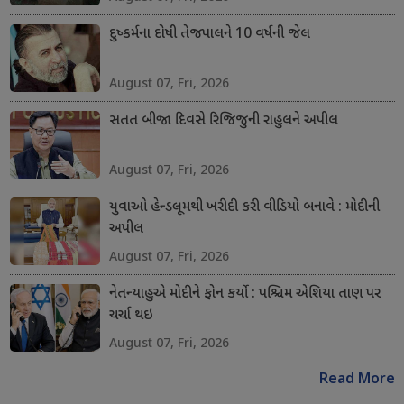
દુષ્કર્મના દોષી તેજપાલને 10 વર્ષની જેલ
August 07, Fri, 2026
સતત બીજા દિવસે રિજિજુની રાહુલને અપીલ
August 07, Fri, 2026
યુવાઓ હેન્ડલૂમથી ખરીદી કરી વીડિયો બનાવે : મોદીની
અપીલ
August 07, Fri, 2026
નેતન્યાહુએ મોદીને ફોન કર્યો : પશ્ચિમ એશિયા તાણ પર
ચર્ચા થઇ
August 07, Fri, 2026
Read More