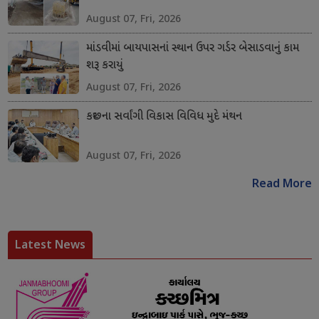
August 07, Fri, 2026
માંડવીમાં બાયપાસનાં સ્થાન ઉપર ગર્ડર બેસાડવાનું કામ
શરૂ કરાયું
August 07, Fri, 2026
કચ્છના સર્વાંગી વિકાસ વિવિધ મુદે મંથન
August 07, Fri, 2026
Read More
Latest News