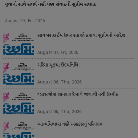
યુવાનો સાથે સંઘર્ષ નહીં પણ સંવાદની સુપ્રીમ સલાહ
August 07, Fri, 2026
સાયબર ક્રાઈમ ઉપર સકંજો કસવા સુપ્રીમનો આદેશ
August 07, Fri, 2026
ગરિમા ચૂકયા ઉદયનિધિ
August 06, Thu, 2026
ગ્લાસગોમાં શાનદાર દેખાવે જગાવી નવી ઉમ્મીદ
August 06, Thu, 2026
આત્મવિશ્વાસ નહીં અહંકારનું પરિણામ