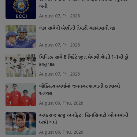
બની
August 07, Fri, 2026
લંકા સામેની શ્રેણીની તૈયારી ચકાસવાની તક
August 07, Fri, 2026
વિન્ડિઝ સામે 8 વિકેટે જીત મેળવી શ્રેણી 1-1થી ડ્રો
કરતું પાક
August 07, Fri, 2026
બોક્સિંગ સ્પર્ધામાં જયનગર શાળાની છાત્રાઓ
અવ્વલ
August 06, Thu, 2026
અલ્કરાજ હજુ અનફિટ : સિનસિનાટી ઓપનમાંથી
ખસી ગયો
August 06, Thu, 2026