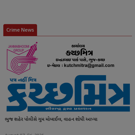
Crime News
ભુજ શહેર પોલીસે ગુમ મોબાઈલ, વાહન શોધી આપ્યા