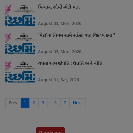
વિશ્વાસ સૌથી મોટી વાત
August 03, Mon, 2026
`મેટા'ના નિયમ સામે સંદેહ; પણ વિકલ્પ ક્યાં ?
August 03, Mon, 2026
વધતા અબજોપતિ : ઉન્નતિ અને નીતિ
August 01, Sat, 2026
…
1
Prev
2
3
6
7
Next
Panchang