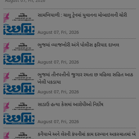
August 07, Fri, 2026
સામખિયાળી : ચાલુ ટ્રેનમાં યુવાનના મોબાઇલની ચોરી
August 07, Fri, 2026
ભુજમાં વ્યાજખોરી અંગે પોલીસ ફરિયાદ દાખલ
August 07, Fri, 2026
ભુજમાં તીનપત્તીનો જુગાર રમતા છ મહિલા સહિત આઠ
ખેલી પકડાયા
August 07, Fri, 2026
સાડાઉ હત્યા કેસમાં આરોપીઓ નિર્દોષ
August 07, Fri, 2026
કનૈયાબે અને લેરની કંપનીમાં કામ દરમ્યાન અકસ્માતમાં બે