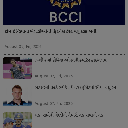
ટીમ ઇન્ડિયાના ખેલાડીઓની ફિટનેસ ટેસ્ટ વધુ કડક બની
August 07, Fri, 2026
તન્વી શર્મા કોરિયા ઓપનની ક્વાર્ટર ફાઇનલમાં
August 07, Fri, 2026
બટલરનો વર્લ્ડ રેકોર્ડ : ટી-20 ફોર્મેટમાં સૌથી વધુ રન
August 07, Fri, 2026
લંકા સામેની શ્રેણીની તૈયારી ચકાસવાની તક