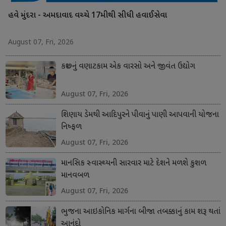
હવે મુંદરા - અમદાવાદ વચ્ચે 17મીથી સીધી હવાઈસેવા
August 07, Fri, 2026
કચ્છનું વણાટકામ એક વારસો અને જીવંત ઉદ્યોગ
August 07, Fri, 2026
શિણાય ડેમથી આદિપુરને પીવાનું પાણી આપવાની યોજના
નિષ્ફળ
August 07, Fri, 2026
માનસિક સ્વાસ્થ્યની સારવાર માટે દેશને મળશે કુશળ
માનવબળ
August 07, Fri, 2026
ભુજના આઇકોનિક માર્ગના બીજા તબક્કાનું કામ શરૂ થતાં
આનંદો