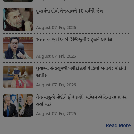
દુષ્કર્મના દોષી તેજપાલને 10 વર્ષની જેલ
August 07, Fri, 2026
સતત બીજા દિવસે રિજિજુની રાહુલને અપીલ
August 07, Fri, 2026
યુવાઓ હેન્ડલૂમથી ખરીદી કરી વીડિયો બનાવે : મોદીની
અપીલ
August 07, Fri, 2026
નેતન્યાહુએ મોદીને ફોન કર્યો : પશ્ચિમ એશિયા તાણ પર
ચર્ચા થઇ
August 07, Fri, 2026
Read More