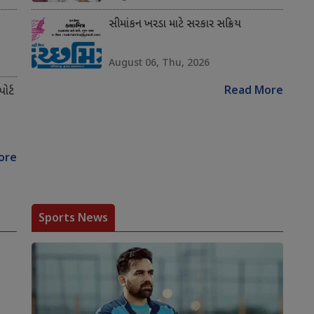
સીમાંકન ખરડા માટે સરકાર સક્રિય
August 06, Thu, 2026
Read More
ોર્ટ
ore
Sports News