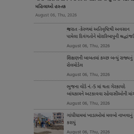
મહિલાઓ હસ્તક
August 06, Thu, 2026
ગુજરાત -કેરળમાં અતિવૃષ્ટિથી અવસાન
પામેલા દિવંગતોને મોરારિબાપુની શ્રદ્ધાંજ
અને સહાય
August 06, Thu, 2026
શિક્ષણની બાબતમાં કચ્છ બન્યું રાજ્યનું
રોલમોડેલ
August 06, Thu, 2026
ભુજના વોર્ડ નં.-5 માં થતા ગેરકાયદે
બાંધકામને અટકાવવા રહેવાસીઓની માં
August 06, Thu, 2026
ગાંધીધામમાં ખાડાઓમાં મલબો નાખવાનું 
કરાયું
August 06, Thu, 2026