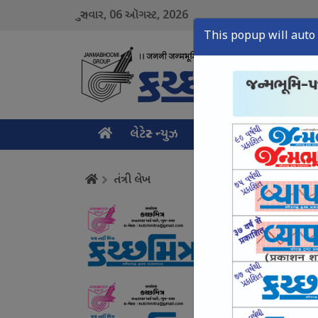
06
2026
ગુરુવાર,
ઑગસ્ટ,
This popup will auto 
લેટેસ્ટ ન્યુઝ
મુખ્ય સમાચાર
ક્રાઇમ ન
તંત્રી લેખ
ગરિમા ચૂકયા ઉદયનિધિ
August 06, Thu, 2026
ગ્લાસગોમાં શાનદાર દે