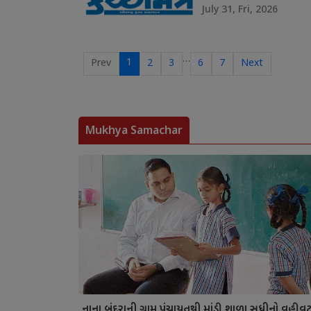
July 31, Fri, 2026
…
1
Prev
2
3
6
7
Next
Mukhya Samachar
નાના બંદરાની ગ્રામ પંચાયતથી માંડી શાળા સુધીનો વહીવ