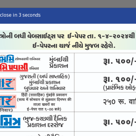
close in 2 seconds
્યુઝ
સ્પોર્ટ્સ ન્યુઝ
તંત્રી લેખ
અવસાન નોંધ
ઈ-પેપર
ખાવે જગાવી નવી ઉમ્મીદ