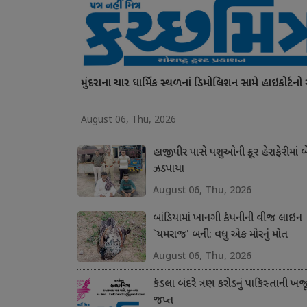
મુંદરાના ચાર ધાર્મિક સ્થળનાં ડિમોલિશન સામે હાઇકોર્ટનો સ્
August 06, Thu, 2026
હાજીપીર પાસે પશુઓની ક્રૂર હેરાફેરીમાં બ
ઝડપાયા
August 06, Thu, 2026
બાંડિયામાં ખાનગી કંપનીની વીજ લાઇન
`યમરાજ' બની: વધુ એક મોરનું મોત
August 06, Thu, 2026
કંડલા બંદરે ત્રણ કરોડનું પાકિસ્તાની ખજ
જપ્ત