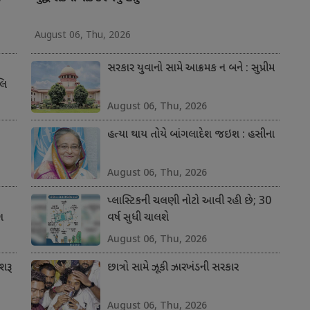
August 06, Thu, 2026
સરકાર યુવાનો સામે આક્રમક ન બને : સુપ્રીમ
લિ
August 06, Thu, 2026
હત્યા થાય તોયે બાંગલાદેશ જઇશ : હસીના
August 06, Thu, 2026
પ્લાસ્ટિકની ચલણી નોટો આવી રહી છે; 30
ગ
વર્ષ સુધી ચાલશે
August 06, Thu, 2026
શરૂ
છાત્રો સામે ઝૂકી ઝારખંડની સરકાર
August 06, Thu, 2026