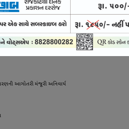
કારનું પરિણામ
ાશો : સનાતનનું અપમાન
ાવરણની આગોતરી મંજૂરી અનિવાર્ય
ત