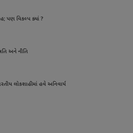
ેહ; પણ વિકલ્પ ક્યાં ?
નતિ અને નીતિ
રતીય લોકશાહીમાં હવે અનિવાર્ય