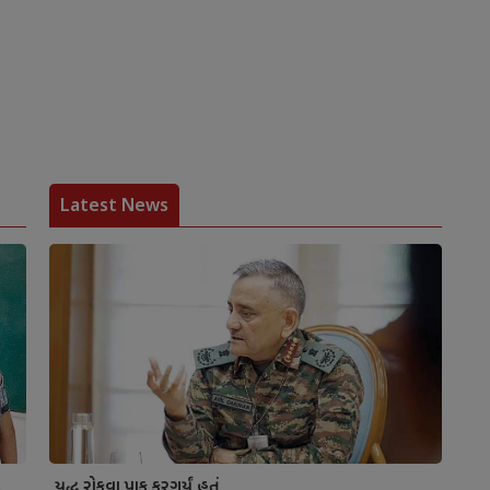
Latest News
ટ
યુદ્ધ રોકવા પાક કરગર્યું હતું