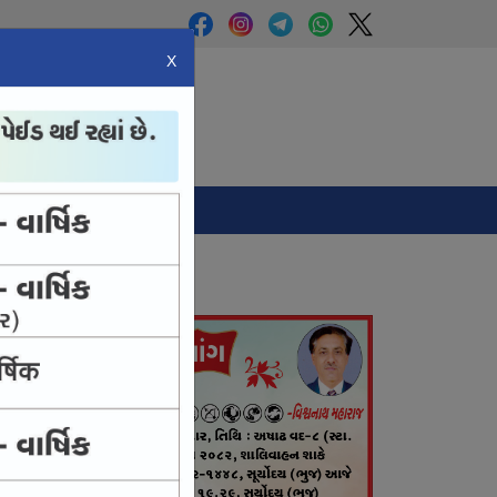
X
Panchang