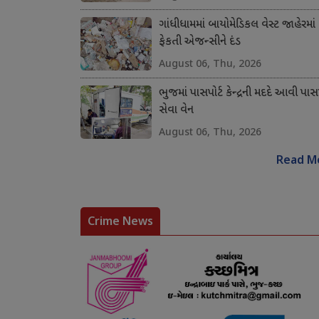
ગાંધીધામમાં બાયોમેડિકલ વેસ્ટ જાહેરમાં
ફેકતી એજન્સીને દંડ
August 06, Thu, 2026
ભુજમાં પાસપોર્ટ કેન્દ્રની મદદે આવી પાસપ
સેવા વેન
August 06, Thu, 2026
Read M
Crime News