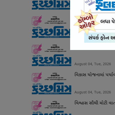
August 06, Thu, 2026
આત્મવિશ્વાસ નહીં અહં
August 05, Wed, 2026
સંસદના પ્રાંગણમાં તમ
August 04, Tue, 2026
વિકાસ યોજનામાં પર્ય
August 04, Tue, 2026
વિશ્વાસ સૌથી મોટી વા