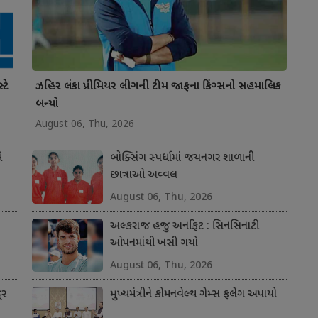
ટે
ઝહિર લંકા પ્રીમિયર લીગની ટીમ જાફના કિંગ્સનો સહમાલિક
બન્યો
August 06, Thu, 2026
ે
બોક્સિંગ સ્પર્ધામાં જયનગર શાળાની
છાત્રાઓ અવ્વલ
August 06, Thu, 2026
અલ્કરાજ હજુ અનફિટ : સિનસિનાટી
ઓપનમાંથી ખસી ગયો
August 06, Thu, 2026
ૂર
મુખ્યમંત્રીને કોમનવેલ્થ ગેમ્સ ફલેગ અપાયો