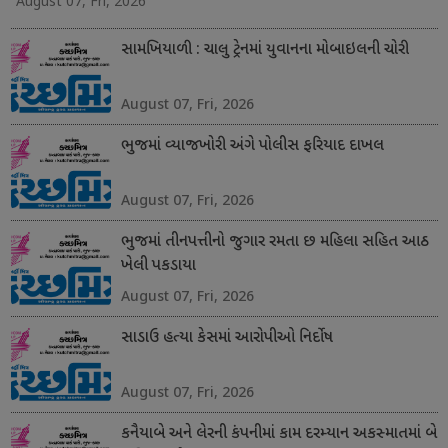
August 07, Fri, 2026
સામખિયાળી : ચાલુ ટ્રેનમાં યુવાનના મોબાઇલની ચોરી
August 07, Fri, 2026
ભુજમાં વ્યાજખોરી અંગે પોલીસ ફરિયાદ દાખલ
August 07, Fri, 2026
ભુજમાં તીનપત્તીનો જુગાર રમતા છ મહિલા સહિત આઠ
ખેલી પકડાયા
August 07, Fri, 2026
સાડાઉ હત્યા કેસમાં આરોપીઓ નિર્દોષ
August 07, Fri, 2026
કનૈયાબે અને લેરની કંપનીમાં કામ દરમ્યાન અકસ્માતમાં બે