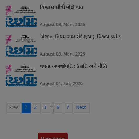
વિશ્વાસ સૌથી મોટી વાત
August 03, Mon, 2026
`મેટા'ના નિયમ સામે સંદેહ; પણ વિકલ્પ ક્યાં ?
August 03, Mon, 2026
વધતા અબજોપતિ : ઉન્નતિ અને નીતિ
August 01, Sat, 2026
…
1
Prev
2
3
6
7
Next
Panchang