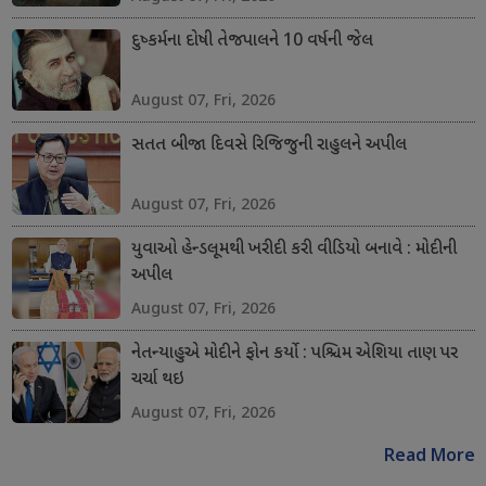
દુષ્કર્મના દોષી તેજપાલને 10 વર્ષની જેલ
August 07, Fri, 2026
સતત બીજા દિવસે રિજિજુની રાહુલને અપીલ
August 07, Fri, 2026
યુવાઓ હેન્ડલૂમથી ખરીદી કરી વીડિયો બનાવે : મોદીની
અપીલ
August 07, Fri, 2026
નેતન્યાહુએ મોદીને ફોન કર્યો : પશ્ચિમ એશિયા તાણ પર
ચર્ચા થઇ
August 07, Fri, 2026
Read More