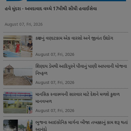
હવે મુંદરા - અમદાવાદ વચ્ચે 17મીથી સીધી હવાઈસેવા
August 07, Fri, 2026
કચ્છનું વણાટકામ એક વારસો અને જીવંત ઉદ્યોગ
August 07, Fri, 2026
શિણાય ડેમથી આદિપુરને પીવાનું પાણી આપવાની યોજના
નિષ્ફળ
August 07, Fri, 2026
માનસિક સ્વાસ્થ્યની સારવાર માટે દેશને મળશે કુશળ
માનવબળ
August 07, Fri, 2026
ભુજના આઇકોનિક માર્ગના બીજા તબક્કાનું કામ શરૂ થતાં
આનંદો