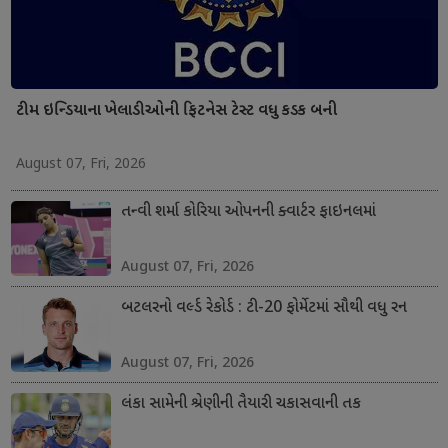
ટીમ ઇન્ડિયાના ખેલાડીઓની ફિટનેસ ટેસ્ટ વધુ કડક બની
August 07, Fri, 2026
તન્વી શર્મા કોરિયા ઓપનની ક્વાર્ટર ફાઇનલમાં
August 07, Fri, 2026
બટલરનો વર્લ્ડ રેકોર્ડ : ટી-20 ફોર્મેટમાં સૌથી વધુ રન
August 07, Fri, 2026
લંકા સામેની શ્રેણીની તૈયારી ચકાસવાની તક