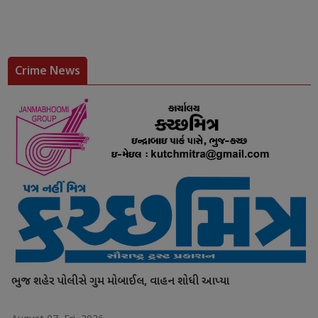
Crime News
ભુજ શહેર પોલીસે ગુમ મોબાઈલ, વાહન શોધી આપ્યા