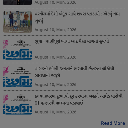
August 10, Mon, 2026
વરનોરામાં દેશી બંદૂક સાથે શખ્સ પકડાયો : એકનું નામ
ખુલ્યું
August 10, Mon, 2026
ભુજ : પાણીપૂરી ખાધા બાદ પૈસા માગતાં હુમલો
August 10, Mon, 2026
વાગડની ભોળી જનતાને ભરમાવી છેતરતા લોકોથી
સાવધાની જરૂરી
August 10, Mon, 2026
કલ્યાણપરમાં દુ:ખાવો દૂર કરવાનાં બહાને આધેડ પાસેથી
61 હજારની માલમતા પડાવાઈ
August 10, Mon, 2026
Read More