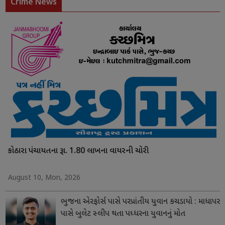
Crime News
કોઠારા પંચાયતના રૂા. 1.80 લાખના વાયરની ચોરી
August 10, Mon, 2026
ભુજના એરફોર્સ પાસે પરપ્રાંતીય યુવાન કચડાયો : માધાપર
પાસે બુલેટ સ્લીપ થતા પધ્ધરના યુવાનનું મોત