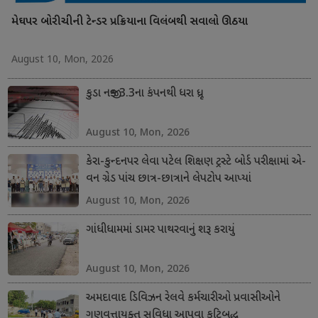
મેઘપર બોરીચીની ટેન્ડર પ્રક્રિયાના વિલંબથી સવાલો ઊઠયા
August 10, Mon, 2026
કુડા નજીક 3.3ના કંપનથી ધરા ધ્રૂજી
August 10, Mon, 2026
કેરા-કુન્દનપર લેવા પટેલ શિક્ષણ ટ્રસ્ટે બોર્ડ પરીક્ષામાં એ-
વન ગ્રેડ પાંચ છાત્ર-છાત્રાને લેપટોપ આપ્યાં
August 10, Mon, 2026
ગાંધીધામમાં ડામર પાથરવાનું શરૂ કરાયું
August 10, Mon, 2026
અમદાવાદ ડિવિઝન રેલવે કર્મચારીઓ પ્રવાસીઓને
ગુણવત્તાયુક્ત સુવિધા આપવા કટિબદ્ધ