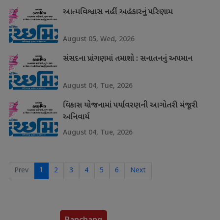
આત્મવિશ્વાસ નહીં અહંકારનું પરિણામ
August 05, Wed, 2026
સંસદના પ્રાંગણમાં તમાશો : સનાતનનું અપમાન
August 04, Tue, 2026
વિકાસ યોજનામાં પર્યાવરણની આગોતરી મંજૂરી
અનિવાર્ય
August 04, Tue, 2026
1
Prev
2
3
4
5
6
Next
Panchang