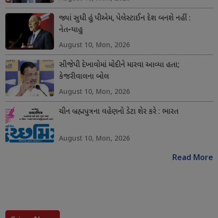
જ્યાં સુધી હું પીએમ, પેલેસ્ટાઈન દેશ બનશે નહીં :
નેતન્યાહુ
August 10, Mon, 2026
સીજેપી દેખાવોમાં મોદીને મારવા આવ્યા હતા;
કેજરીવાલના બોલ
August 10, Mon, 2026
ચીન બ્રહ્મપુત્રના વહેણનો ડેટા શેર કરે : ભારત
August 10, Mon, 2026
Read More