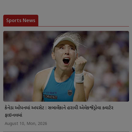
Sports News
કેનેડા ઓપનમાં અપસેટ : સબાલેંકાને હરાવી એલેકજેંડ્રોવા ક્વાર્ટર
ફાઇનલમાં
August 10, Mon, 2026