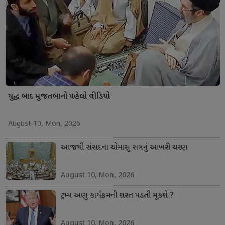
યુદ્ધ બાદ મુજતબાનો પહેલો વીડિયો
August 10, Mon, 2026
આજથી સંસદના ચોમાસુ સત્રનું આખરી ચરણ
August 10, Mon, 2026
ટ્રમ્પ અણુ કાર્યક્રમની શરત પડતી મૂકશે ?
August 10, Mon, 2026