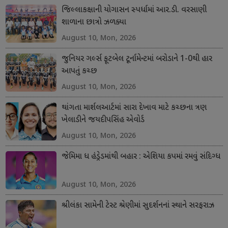
જિલ્લાકક્ષાની યોગાસન સ્પર્ધામાં આર.ડી. વરસાણી
શાળાના છાત્રો ઝળક્યા
August 10, Mon, 2026
જુનિયર ગર્લ્સ ફૂટબેલ ટૂર્નામેન્ટમાં બરોડાને 1-0થી હાર
આપતું કચ્છ
August 10, Mon, 2026
થાંગતા માર્શલઆર્ટમાં સારા દેખાવ માટે કચ્છના ત્રણ
ખેલાડીને જયદીપસિંહ એવોર્ડ
August 10, Mon, 2026
જેમિમા ધ હંડ્રેડમાંથી બહાર : એશિયા કપમાં રમવું સંદિગ્ધ
August 10, Mon, 2026
શ્રીલંકા સામેની ટેસ્ટ શ્રેણીમાં સુદર્શનનાં સ્થાને સરફરાઝ