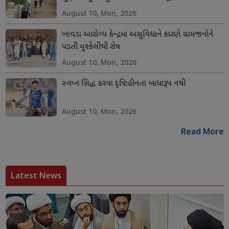
August 10, Mon, 2026
ખાવડા આરોગ્ય કેન્દ્રમાં અસુવિધાને કારણે ગ્રામજનોને
પડતી મુશ્કેલીથી રોષ
August 10, Mon, 2026
સ્વપ્ન સિદ્ધ કરવા દૃષ્ટિહીનતા બાધારૂપ નથી
August 10, Mon, 2026
Read More
Latest News