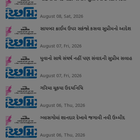
August 08, Sat, 2026
સાયબર ક્રાઈમ ઉપર સકંજો કસવા સુપ્રીમનો આદેશ
August 07, Fri, 2026
યુવાનો સાથે સંઘર્ષ નહીં પણ સંવાદની સુપ્રીમ સલાહ
August 07, Fri, 2026
ગરિમા ચૂકયા ઉદયનિધિ
August 06, Thu, 2026
ગ્લાસગોમાં શાનદાર દેખાવે જગાવી નવી ઉમ્મીદ
August 06, Thu, 2026