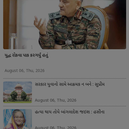
યુદ્ધ રોકવા પાક કરગર્યું હતું
August 06, Thu, 2026
સરકાર યુવાનો સામે આક્રમક ન બને : સુપ્રીમ
August 06, Thu, 2026
હત્યા થાય તોયે બાંગલાદેશ જઇશ : હસીના
August 06, Thu, 2026