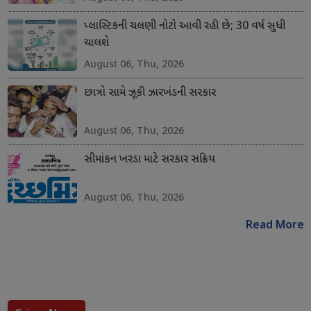
પ્લાસ્ટિકની ચલણી નોટો આવી રહી છે; 30 વર્ષ સુધી
ચાલશે
August 06, Thu, 2026
છાત્રો સામે ઝૂકી ઝારખંડની સરકાર
August 06, Thu, 2026
સીમાંકન ખરડા માટે સરકાર સક્રિય
August 06, Thu, 2026
Read More