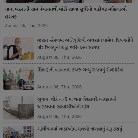
નાના બંદરાની ગ્રામ પંચાયતથી માંડી શાળા સુધીનો વહીવટ મહિલાઓ
હસ્તક
August 06, Thu, 2026
ગુજરાત -કેરળમાં અતિવૃષ્ટિથી અવસાન પામેલા દિવંગતોને
મોરારિબાપુની શ્રદ્ધાંજલિ અને સહાય
August 06, Thu, 2026
શિક્ષણની બાબતમાં કચ્છ બન્યું રાજ્યનું રોલમોડેલ
August 06, Thu, 2026
ભુજના વોર્ડ નં.-5 માં થતા ગેરકાયદે બાંધકામને
અટકાવવા રહેવાસીઓની માંગ
August 06, Thu, 2026
ગાંધીધામમાં ખાડાઓમાં મલબો નાખવાનું શરૂ કરાયું