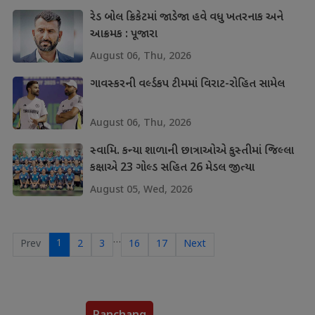
રેડ બોલ ક્રિકેટમાં જાડેજા હવે વધુ ખતરનાક અને
આક્રમક : પૂજારા
August 06, Thu, 2026
ગાવસ્કરની વર્લ્ડકપ ટીમમાં વિરાટ-રોહિત સામેલ
August 06, Thu, 2026
સ્વામિ. કન્યા શાળાની છાત્રાઓએ કુસ્તીમાં જિલ્લા
કક્ષાએ 23 ગોલ્ડ સહિત 26 મેડલ જીત્યા
August 05, Wed, 2026
…
1
Prev
2
3
16
17
Next
Panchang