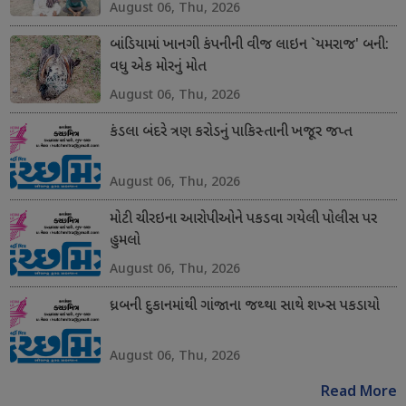
August 06, Thu, 2026
બાંડિયામાં ખાનગી કંપનીની વીજ લાઇન `યમરાજ' બની:
વધુ એક મોરનું મોત
August 06, Thu, 2026
કંડલા બંદરે ત્રણ કરોડનું પાકિસ્તાની ખજૂર જપ્ત
August 06, Thu, 2026
મોટી ચીરઇના આરોપીઓને પકડવા ગયેલી પોલીસ પર
હુમલો
August 06, Thu, 2026
ધ્રબની દુકાનમાંથી ગાંજાના જથ્થા સાથે શખ્સ પકડાયો
August 06, Thu, 2026
Read More