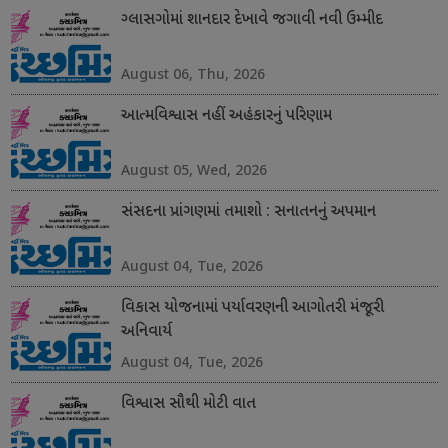
ગ્લાસગોમાં શાનદાર દેખાવે જગાવી નવી ઉમ્મીદ
August 06, Thu, 2026
આત્મવિશ્વાસ નહીં અહંકારનું પરિણામ
August 05, Wed, 2026
સંસદના પ્રાંગણમાં તમાશો : સનાતનનું અપમાન
August 04, Tue, 2026
વિકાસ યોજનામાં પર્યાવરણની આગોતરી મંજૂરી
અનિવાર્ય
August 04, Tue, 2026
વિશ્વાસ સૌથી મોટી વાત