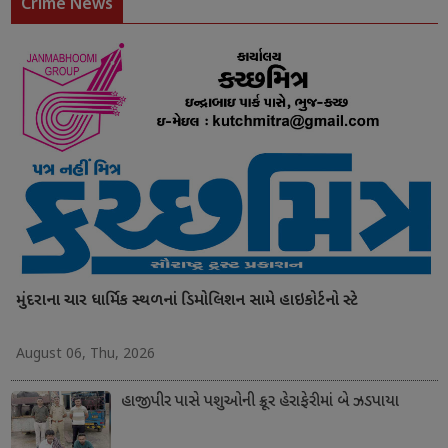
Crime News
મુંદરાના ચાર ધાર્મિક સ્થળનાં ડિમોલિશન સામે હાઇકોર્ટનો સ્ટે
August 06, Thu, 2026
હાજીપીર પાસે પશુઓની ક્રૂર હેરાફેરીમાં બે ઝડપાયા