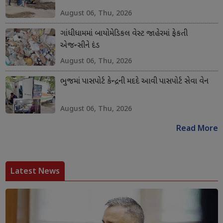
August 06, Thu, 2026
ગાંધીધામમાં બાયોમેડિકલ વેસ્ટ જાહેરમાં ફેકતી
એજન્સીને દંડ
August 06, Thu, 2026
ભુજમાં પાસપોર્ટ કેન્દ્રની મદદે આવી પાસપોર્ટ સેવા વેન
August 06, Thu, 2026
Read More
Latest News