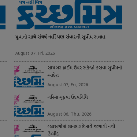
યુવાનો સાથે સંઘર્ષ નહીં પણ સંવાદની સુપ્રીમ સલાહ
August 07, Fri, 2026
સાયબર ક્રાઈમ ઉપર સકંજો કસવા સુપ્રીમનો
આદેશ
August 07, Fri, 2026
ગરિમા ચૂકયા ઉદયનિધિ
August 06, Thu, 2026
ગ્લાસગોમાં શાનદાર દેખાવે જગાવી નવી
ઉમ્મીદ