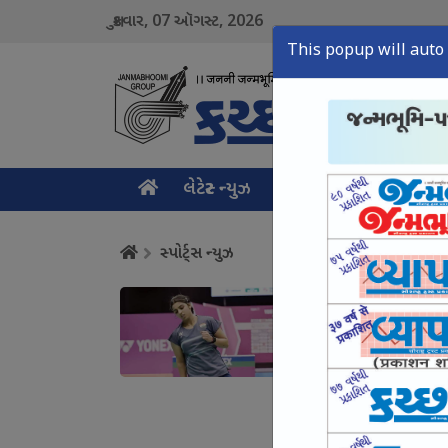
07
2026
શુક્રવાર,
ઑગસ્ટ,
This popup will auto 
લેટેસ્ટ ન્યુઝ
મુખ્ય સમાચાર
ક્રાઇમ ન
સ્પોર્ટ્સ ન્યુઝ
તન્વી શર્મા કોરિયા ઓપ
August 07, Fri, 2026
બટલરનો વર્લ્ડ રેકોર્ડ : 