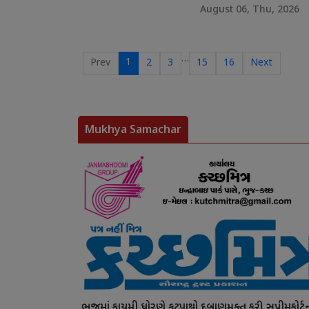
August 06, Thu, 2026
…
1
Prev
2
3
15
16
Next
Mukhya Samachar
ભુજમાં કાયમી ધોરણે ફૂટપાથો દબાણમુક્ત કરી સુપ્રીમકોર્ટ