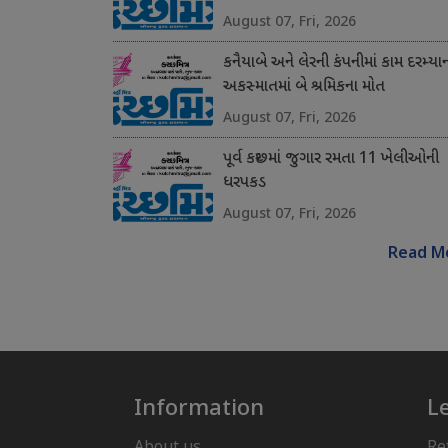
August 07, Fri, 2026
કનૈયાબે અને લેરની કંપનીમાં કામ દરમ્યા
અકસ્માતમાં બે શ્રમિકના મોત
August 07, Fri, 2026
પૂર્વ કચ્છમાં જુગાર રમતા 11 ખેલીઓની
ધરપકડ
August 07, Fri, 2026
Read M
Information
L
About us
Re