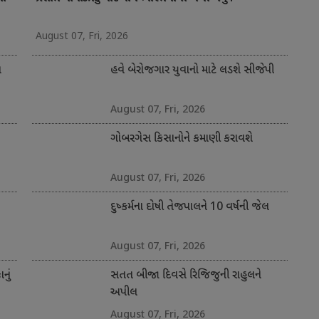
August 07, Fri, 2026
ત
હવે બેરોજગાર યુવાનો માટે લડશે સીજેપી
August 07, Fri, 2026
ગોબરગેસ કિસાનોને કમાણી કરાવશે
August 07, Fri, 2026
દુષ્કર્મના દોષી તેજપાલને 10 વર્ષની જેલ
August 07, Fri, 2026
નું
સતત બીજા દિવસે રિજિજુની રાહુલને
અપીલ
August 07, Fri, 2026