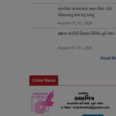
માંડવીમાં બાયપાસનાં સ્થાન ઉપર ગર્ડર
બેસાડવાનું કામ શરૂ કરાયું
August 07, Fri, 2026
કચ્છના સર્વાંગી વિકાસ વિવિધ મુદે મંથન
August 07, Fri, 2026
Read M
Crime News