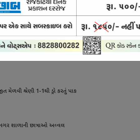
ઓની ફિટનેસ ટેસ્ટ વધુ કડક બની
તૈયારી ચકાસવાની તક
ીત મેળવી શ્રેણી 1-1થી ડ્રો કરતું પાક
 જયનગર શાળાની છાત્રાઓ અવ્વલ