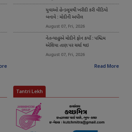
યુવાઓ હેન્ડલૂમથી ખરીદી કરી વીડિયો
બનાવે : મોદીની અપીલ
August 07, Fri, 2026
નેતન્યાહુએ મોદીને ફોન કર્યો : પશ્ચિમ
એશિયા તાણ પર ચર્ચા થઇ
August 07, Fri, 2026
ore
Read More
Tantri Lekh