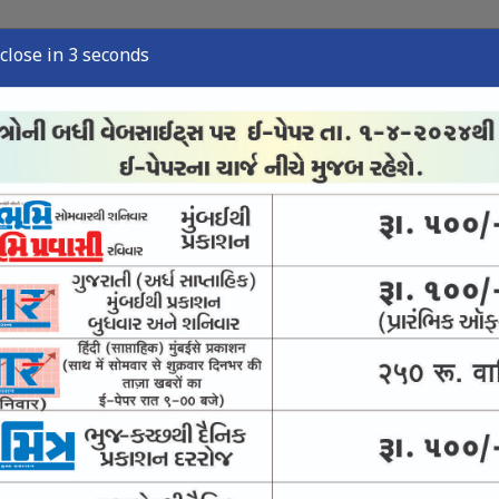
close in 2 seconds
્યુઝ
સ્પોર્ટ્સ ન્યુઝ
તંત્રી લેખ
અવસાન નોંધ
ઈ-પેપર
નની ક્વાર્ટર ફાઇનલમાં
ટી-20 ફોર્મેટમાં સૌથી વધુ રન