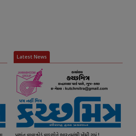
Latest News
ના
પ્રશાંત વાવાઝોડું વાદળોને ભારતમાંથી ખેંચી ગયું !