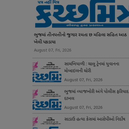
ભુજમાં તીનપત્તીનો જુગાર રમતા છ મહિલા સહિત આઠ
ખેલી પકડાયા
August 07, Fri, 2026
સામખિયાળી : ચાલુ ટ્રેનમાં યુવાનના
મોબાઇલની ચોરી
August 07, Fri, 2026
ભુજમાં વ્યાજખોરી અંગે પોલીસ ફરિયાદ
દાખલ
August 07, Fri, 2026
સાડાઉ હત્યા કેસમાં આરોપીઓ નિર્દોષ