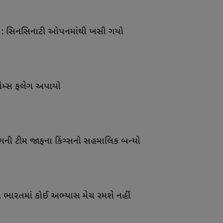
 : સિનસિનાટી ઓપનમાંથી ખસી ગયો
થ ગેમ્સ ફલેગ અપાયો
ીગની ટીમ જાફના કિંગ્સનો સહમાલિક બન્યો
િ. ભારતમાં કોઈ અભ્યાસ મેચ રમશે નહીં