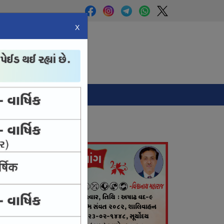
X
Panchang