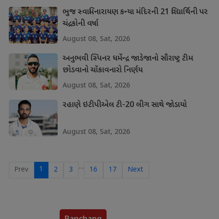
ભુજ સ્વામિનારાયણ કન્યા મંદિરની 21 વિદ્યાર્થિની પર
ચંદ્રકોની વર્ષા
August 08, Sat, 2026
અનુભવી સ્પિનર ધર્મેન્દ્ર જાડેજાનો સૌરાષ્ટ્ર ટીમ
છોડવાનો ચોંકાવનારો નિર્ણય
August 08, Sat, 2026
રહાણે ઇટીપીએલ ટી-20 લીગ સાથે જોડાયો
August 08, Sat, 2026
…
1
Prev
2
3
16
17
Next
Panchang