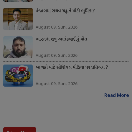
પંજાબમાં રાઘવ ચઢ્ઢાને મોટી ભૂમિકા?
August 09, Sun, 2026
ભારતના શત્રુ આતંકવાદીનું મોત
August 09, Sun, 2026
બાળકો માટે સોશિયલ મીડિયા પર પ્રતિબંધ ?
August 09, Sun, 2026
Read More