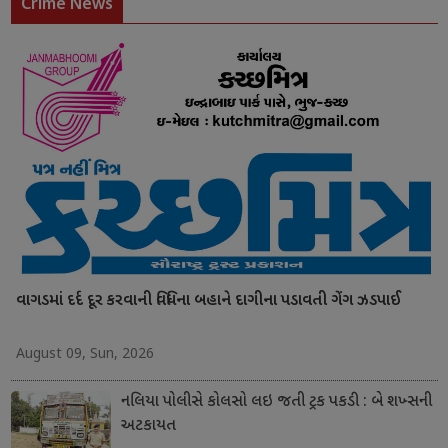
Crime News
વાગડમાં દર્દ દૂર કરવાની વિધિના બહાને દાગીના પડાવતી ગેંગ ઝડપાઈ
August 09, Sun, 2026
નલિયા પોલીસે કોલસો લઇ જતી ટ્રક પકડી : બે શખ્સની
અટકાયત