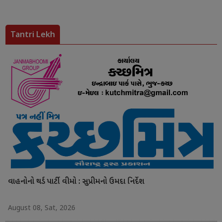
Tantri Lekh
વાહનોનો થર્ડ પાર્ટી વીમો : સુપ્રીમનો ઉમદા નિર્દેશ
August 08, Sat, 2026