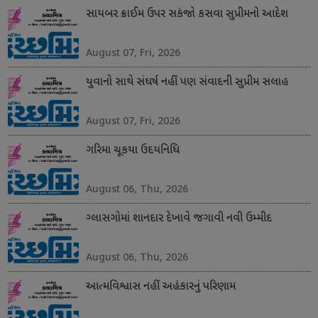
સાયબર ક્રાઈમ ઉપર સકંજો કસવા સુપ્રીમનો આદેશ
August 07, Fri, 2026
યુવાનો સાથે સંઘર્ષ નહીં પણ સંવાદની સુપ્રીમ સલાહ
August 07, Fri, 2026
ગરિમા ચૂકયા ઉદયનિધિ
August 06, Thu, 2026
ગ્લાસગોમાં શાનદાર દેખાવે જગાવી નવી ઉમ્મીદ
August 06, Thu, 2026
આત્મવિશ્વાસ નહીં અહંકારનું પરિણામ