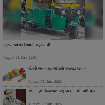
ગુજરાતભરમાં રિક્ષાની સફર મોંઘી
August 09, Sun, 2026
ચીનની ચાલબાજી; ભારતનો સજ્જડ જવાબ
August 09, Sun, 2026
સંઘની મૂળ વિચારધારા હજુ બદલી નથી : શશિ થરૂર
August 09, Sun, 2026