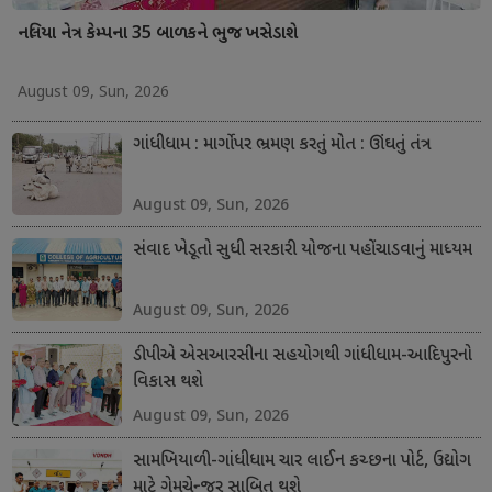
નલિયા નેત્ર કેમ્પના 35 બાળકને ભુજ ખસેડાશે
August 09, Sun, 2026
ગાંધીધામ : માર્ગો પર ભ્રમણ કરતું મોત : ઊંઘતું તંત્ર
August 09, Sun, 2026
સંવાદ ખેડૂતો સુધી સરકારી યોજના પહોંચાડવાનું માધ્યમ
August 09, Sun, 2026
ડીપીએ એસઆરસીના સહયોગથી ગાંધીધામ-આદિપુરનો
વિકાસ થશે
August 09, Sun, 2026
સામખિયાળી-ગાંધીધામ ચાર લાઈન કચ્છના પોર્ટ, ઉદ્યોગ
માટે ગેમચેન્જર સાબિત થશે