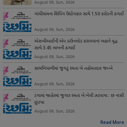
August 09, Sun, 2026
ગાંધીધામના શિપિંગ ઉદ્યોગકાર સાથે 1.50 કરોડની ઠગાઈ
August 09, Sun, 2026
એસબીઆઈની એપ ડાઉનલોડ કરાવવાનાં બહાને વૃદ્ધ
સાથે 3.45 લાખની ઠગાઈ
August 09, Sun, 2026
સામખિયાળીમાં જુગટુ રમતા બે તહોમતદાર જબ્બે
August 09, Sun, 2026
ટગામાં જાહેરમાં જુગાર રમતા બે ખેલી ઝડપાયા : છ નાસી
છૂટયા
August 09, Sun, 2026
Read More