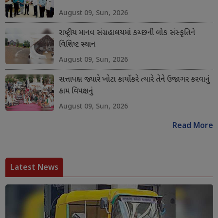
August 09, Sun, 2026
રાષ્ટ્રીય માનવ સંગ્રહાલયમાં કચ્છની લોક સંસ્કૃતિને
વિશિષ્ટ સ્થાન
August 09, Sun, 2026
સત્તાપક્ષ જ્યારે ખોટા કાર્યો કરે ત્યારે તેને ઉજાગર કરવાનું
કામ વિપક્ષનું
August 09, Sun, 2026
Read More
Latest News