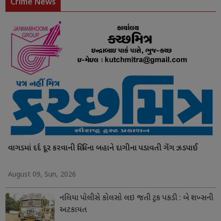
Crime News
વાગડમાં દર્દ દૂર કરવાની વિધિના બહાને દાગીના પડાવતી ગેંગ ઝડપાઈ
August 09, Sun, 2026
નલિયા પોલીસે કોલસો લઇ જતી ટ્રક પકડી : બે શખ્સની
અટકાયત