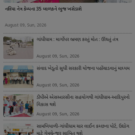
નલિયા નેત્ર કેમ્પના 35 બાળકને ભુજ ખસેડાશે
August 09, Sun, 2026
ગાંધીધામ : માર્ગો પર ભ્રમણ કરતું મોત : ઊંઘતું તંત્ર
August 09, Sun, 2026
સંવાદ ખેડૂતો સુધી સરકારી યોજના પહોંચાડવાનું માધ્યમ
August 09, Sun, 2026
ડીપીએ એસઆરસીના સહયોગથી ગાંધીધામ-આદિપુરનો
વિકાસ થશે
August 09, Sun, 2026
સામખિયાળી-ગાંધીધામ ચાર લાઈન કચ્છના પોર્ટ, ઉદ્યોગ
માટે ગેમચેન્જર સાબિત થશે