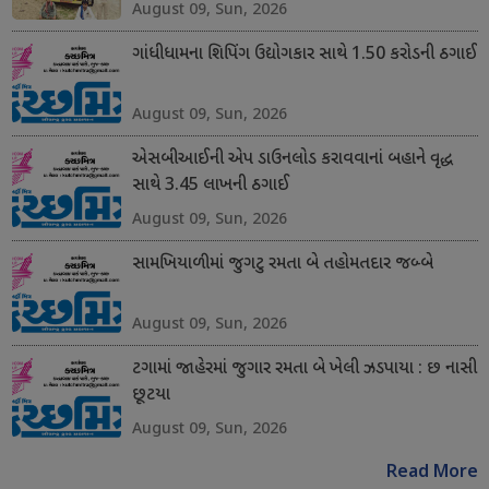
August 09, Sun, 2026
ગાંધીધામના શિપિંગ ઉદ્યોગકાર સાથે 1.50 કરોડની ઠગાઈ
August 09, Sun, 2026
એસબીઆઈની એપ ડાઉનલોડ કરાવવાનાં બહાને વૃદ્ધ
સાથે 3.45 લાખની ઠગાઈ
August 09, Sun, 2026
સામખિયાળીમાં જુગટુ રમતા બે તહોમતદાર જબ્બે
August 09, Sun, 2026
ટગામાં જાહેરમાં જુગાર રમતા બે ખેલી ઝડપાયા : છ નાસી
છૂટયા
August 09, Sun, 2026
Read More