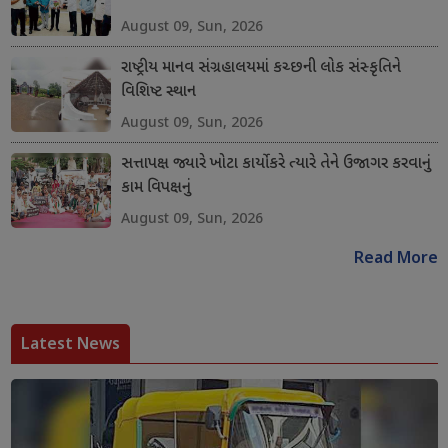
August 09, Sun, 2026
રાષ્ટ્રીય માનવ સંગ્રહાલયમાં કચ્છની લોક સંસ્કૃતિને
વિશિષ્ટ સ્થાન
August 09, Sun, 2026
સત્તાપક્ષ જ્યારે ખોટા કાર્યો કરે ત્યારે તેને ઉજાગર કરવાનું
કામ વિપક્ષનું
August 09, Sun, 2026
Read More
Latest News