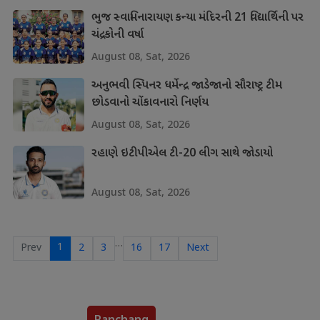
ભુજ સ્વામિનારાયણ કન્યા મંદિરની 21 વિદ્યાર્થિની પર
ચંદ્રકોની વર્ષા
August 08, Sat, 2026
અનુભવી સ્પિનર ધર્મેન્દ્ર જાડેજાનો સૌરાષ્ટ્ર ટીમ
છોડવાનો ચોંકાવનારો નિર્ણય
August 08, Sat, 2026
રહાણે ઇટીપીએલ ટી-20 લીગ સાથે જોડાયો
August 08, Sat, 2026
…
1
Prev
2
3
16
17
Next
Panchang