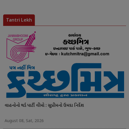
Tantri Lekh
વાહનોનો થર્ડ પાર્ટી વીમો : સુપ્રીમનો ઉમદા નિર્દેશ
August 08, Sat, 2026