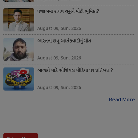
પંજાબમાં રાઘવ ચઢ્ઢાને મોટી ભૂમિકા?
August 09, Sun, 2026
ભારતના શત્રુ આતંકવાદીનું મોત
August 09, Sun, 2026
બાળકો માટે સોશિયલ મીડિયા પર પ્રતિબંધ ?
August 09, Sun, 2026
Read More