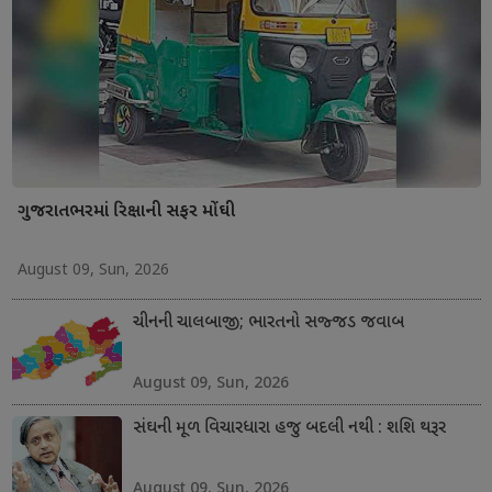
ગુજરાતભરમાં રિક્ષાની સફર મોંઘી
August 09, Sun, 2026
ચીનની ચાલબાજી; ભારતનો સજ્જડ જવાબ
August 09, Sun, 2026
સંઘની મૂળ વિચારધારા હજુ બદલી નથી : શશિ થરૂર
August 09, Sun, 2026