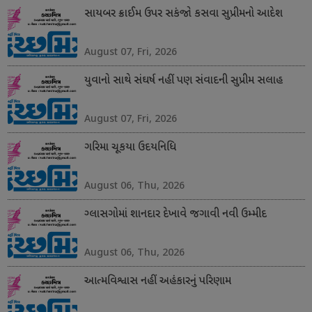
સાયબર ક્રાઈમ ઉપર સકંજો કસવા સુપ્રીમનો આદેશ
August 07, Fri, 2026
યુવાનો સાથે સંઘર્ષ નહીં પણ સંવાદની સુપ્રીમ સલાહ
August 07, Fri, 2026
ગરિમા ચૂકયા ઉદયનિધિ
August 06, Thu, 2026
ગ્લાસગોમાં શાનદાર દેખાવે જગાવી નવી ઉમ્મીદ
August 06, Thu, 2026
આત્મવિશ્વાસ નહીં અહંકારનું પરિણામ