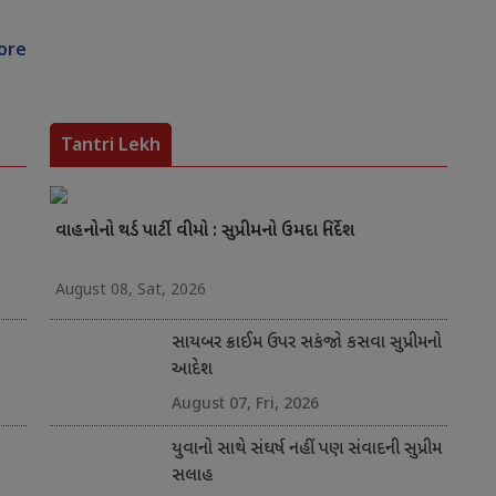
ore
Tantri Lekh
વાહનોનો થર્ડ પાર્ટી વીમો : સુપ્રીમનો ઉમદા નિર્દેશ
August 08, Sat, 2026
સાયબર ક્રાઈમ ઉપર સકંજો કસવા સુપ્રીમનો
આદેશ
August 07, Fri, 2026
યુવાનો સાથે સંઘર્ષ નહીં પણ સંવાદની સુપ્રીમ
સલાહ