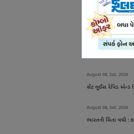
August 08, Sat, 2026
રહાણે ઇટીપીએલ ટી-2
August 08, Sat, 2026
ઇંગ્લેન્ડના બોલર જોન ટર્
August 08, Sat, 2026
સેંટ લુઈસ રેપિડ એન્ડ બ્લ
August 08, Sat, 2026
ભારતની ચિંતા વધી : ક