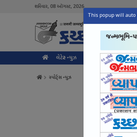
08
2026
શનિવાર,
ઑગસ્ટ,
This popup will auto 
લેટેસ્ટ ન્યુઝ
મુખ્ય સમાચાર
ક્રાઇમ ન
સ્પોર્ટ્સ ન્યુઝ
ભુજ સ્વામિનારાયણ કન્યા 
August 08, Sat, 2026
અનુભવી સ્પિનર ધર્મેન્દ