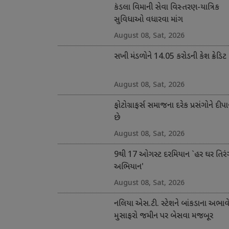
કંડલા વિમાની સેવા વિસ્તરણ-યાત્રિક
સુવિધાઓ વધારવા માંગ
August 08, Sat, 2026
સખી મંડળોને 14.05 કરોડની કેશ ક્રેડિટ
August 08, Sat, 2026
ફોટોગ્રાફર્સ સમાજના દરેક પ્રસંગોને દીપા
છે
August 08, Sat, 2026
9થી 17 ઓગસ્ટ દરમિયાન `હર ઘર તિરં
અભિયાન'
August 08, Sat, 2026
નલિયા એસ.ટી. સ્ટેશને બાંકડાના અભાવ
મુસાફરો જમીન પર બેસવા મજબૂર