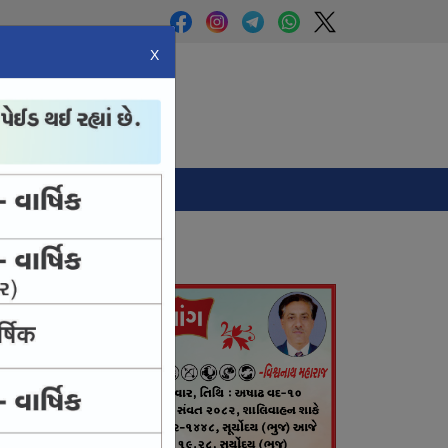
X
Panchang