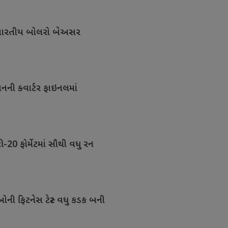
ંભે ભારતીય બોલરો બેઅસર
નની ક્વાર્ટર ફાઇનલમાં
ટી-20 ફોર્મેટમાં સૌથી વધુ રન
ઓની ફિટનેસ ટેસ્ટ વધુ કડક બની