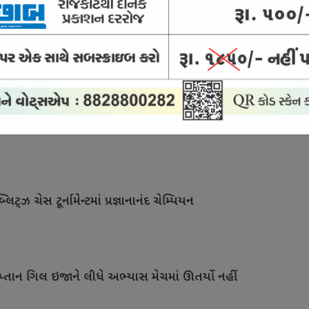
0 લીગ સાથે જોડાયો
નરે માત્ર 2પ વર્ષની વયે નિવૃત્તિ લીધી !
િટ્ઝ ચેસ ટૂર્નામેન્ટમાં પ્રજ્ઞાનાનંદ ચેમ્પિયન
પ્તાન ગિલ ઇજાને લીધે અભ્યાસ મેચમાં ઊતર્યો નહીં