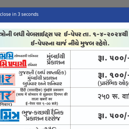
close in 2 seconds
્યુઝ
સ્પોર્ટ્સ ન્યુઝ
તંત્રી લેખ
અવસાન નોંધ
ઈ-પેપર
મંદિરની 21 વિદ્યાર્થિની પર ચંદ્રકોની વર્ષા
્ર જાડેજાનો સૌરાષ્ટ્ર ટીમ છોડવાનો ચોંકાવનારો નિર્ણય