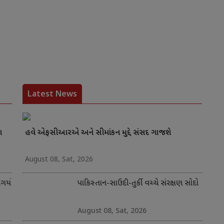
Latest News
ા
હવે એફસીઆરએ અને સીમાંકન મુદ્દે સંસદ ગાજશે
August 08, Sat, 2026
ર્યો
પાકિસ્તાન-સાઉદી-તુર્કી વચ્ચે સંરક્ષણ સોદો
August 08, Sat, 2026