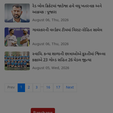
રેડ બોલ ક્રિકેટમાં જાડેજા હવે વધુ ખતરનાક અને
આક્રમક : પૂજારા
August 06, Thu, 2026
ગાવસ્કરની વર્લ્ડકપ ટીમમાં વિરાટ-રોહિત સામેલ
August 06, Thu, 2026
સ્વામિ. કન્યા શાળાની છાત્રાઓએ કુસ્તીમાં જિલ્લા
કક્ષાએ 23 ગોલ્ડ સહિત 26 મેડલ જીત્યા
August 05, Wed, 2026
…
1
Prev
2
3
16
17
Next
Panchang