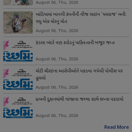
August 06, Thu, 2026
બાંડિયામાં ખાનગી કંપનીની વીજ લાઇન `યમરાજ' બની:
વધુ એક મોરનું મોત
August 06, Thu, 2026
કંડલા બંદરે ત્રણ કરોડનું પાકિસ્તાની ખજૂર જપ્ત
August 06, Thu, 2026
મોટી ચીરઇના આરોપીઓને પકડવા ગયેલી પોલીસ પર
હુમલો
August 06, Thu, 2026
ધ્રબની દુકાનમાંથી ગાંજાના જથ્થા સાથે શખ્સ પકડાયો
August 06, Thu, 2026
Read More