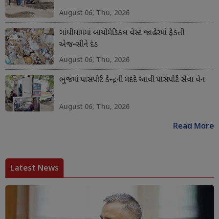
August 06, Thu, 2026
ગાંધીધામમાં બાયોમેડિકલ વેસ્ટ જાહેરમાં ફેકતી
એજન્સીને દંડ
August 06, Thu, 2026
ભુજમાં પાસપોર્ટ કેન્દ્રની મદદે આવી પાસપોર્ટ સેવા વેન
August 06, Thu, 2026
Read More
Latest News