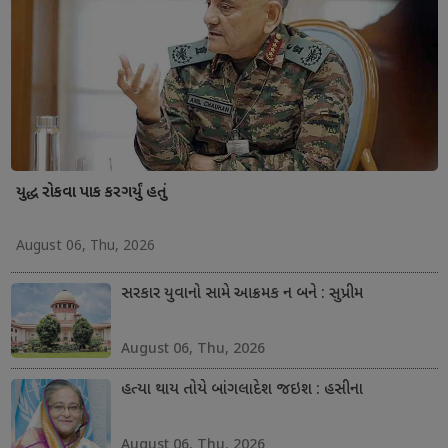
યુદ્ધ રોકવા પાક કરગર્યું હતું
August 06, Thu, 2026
સરકાર યુવાનો સામે આક્રમક ન બને : સુપ્રીમ
August 06, Thu, 2026
હત્યા થાય તોયે બાંગલાદેશ જઇશ : હસીના
August 06, Thu, 2026