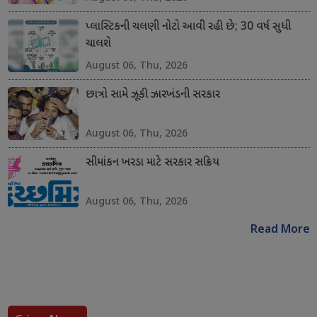
પ્લાસ્ટિકની ચલણી નોટો આવી રહી છે; 30 વર્ષ સુધી
ચાલશે
August 06, Thu, 2026
છાત્રો સામે ઝૂકી ઝારખંડની સરકાર
August 06, Thu, 2026
સીમાંકન ખરડા માટે સરકાર સક્રિય
August 06, Thu, 2026
Read More