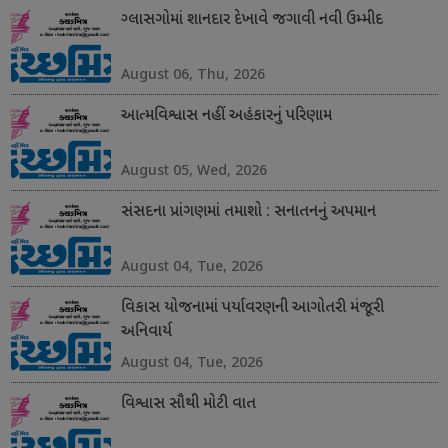
ગ્લાસગોમાં શાનદાર દેખાવે જગાવી નવી ઉમ્મીદ
August 06, Thu, 2026
આત્મવિશ્વાસ નહીં અહંકારનું પરિણામ
August 05, Wed, 2026
સંસદના પ્રાંગણમાં તમાશો : સનાતનનું અપમાન
August 04, Tue, 2026
વિકાસ યોજનામાં પર્યાવરણની આગોતરી મંજૂરી
અનિવાર્ય
August 04, Tue, 2026
વિશ્વાસ સૌથી મોટી વાત