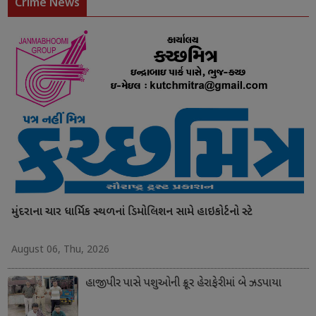
Crime News
મુંદરાના ચાર ધાર્મિક સ્થળનાં ડિમોલિશન સામે હાઇકોર્ટનો સ્ટે
August 06, Thu, 2026
હાજીપીર પાસે પશુઓની ક્રૂર હેરાફેરીમાં બે ઝડપાયા