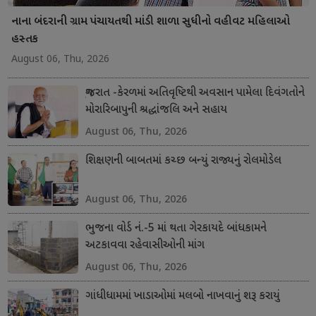
નાના બંદરાની ગ્રામ પંચાયતથી માંડી શાળા સુધીનો વહીવટ મહિલાઓ
હસ્તક
August 06, Thu, 2026
ગુજરાત -કેરળમાં અતિવૃષ્ટિથી અવસાન પામેલા દિવંગતોને
મોરારિબાપુની શ્રદ્ધાંજલિ અને સહાય
August 06, Thu, 2026
શિક્ષણની બાબતમાં કચ્છ બન્યું રાજ્યનું રોલમોડેલ
August 06, Thu, 2026
ભુજના વોર્ડ નં.-5 માં થતા ગેરકાયદે બાંધકામને
અટકાવવા રહેવાસીઓની માંગ
August 06, Thu, 2026
ગાંધીધામમાં ખાડાઓમાં મલબો નાખવાનું શરૂ કરાયું