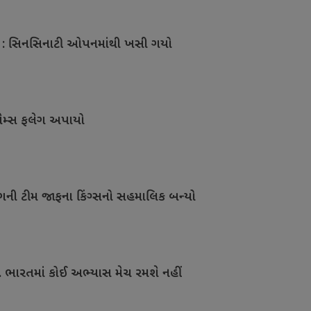
 : સિનસિનાટી ઓપનમાંથી ખસી ગયો
થ ગેમ્સ ફલેગ અપાયો
ીગની ટીમ જાફના કિંગ્સનો સહમાલિક બન્યો
િ. ભારતમાં કોઈ અભ્યાસ મેચ રમશે નહીં