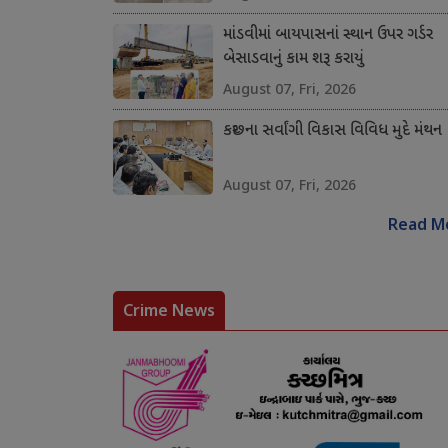
માંડવીમાં બાયપાસનાં સ્થાન ઉપર ગર્ડર
બેસાડવાનું કામ શરૂ કરાયું
August 07, Fri, 2026
કચ્છના સર્વાંગી વિકાસ વિવિધ મુદે મંથન
August 07, Fri, 2026
Read M
Crime News