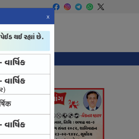
X
Panchang