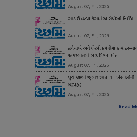
August 07, Fri, 2026
સાડાઉ હત્યા કેસમાં આરોપીઓ નિર્દોષ
August 07, Fri, 2026
કનૈયાબે અને લેરની કંપનીમાં કામ દરમ્યા
અકસ્માતમાં બે શ્રમિકના મોત
August 07, Fri, 2026
પૂર્વ કચ્છમાં જુગાર રમતા 11 ખેલીઓની
ધરપકડ
August 07, Fri, 2026
Read M