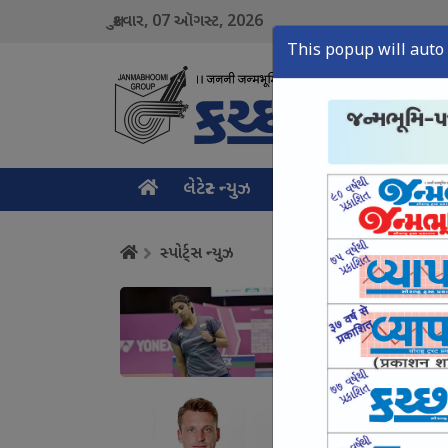
07
2026
શુક્રવાર,
ઑગસ્ટ,
This popup will auto 
લેટેસ્ટ ન્યુઝ
મુખ્ય સમાચાર
ક્રાઇમ ન
સ્પોર્ટ્સ ન્યુઝ
તન્વી શર્મા કોરિયા ઓપ
August 07, Fri, 2026
બટલરનો વર્લ્ડ રેકોર્ડ : 