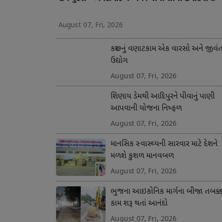
August 07, Fri, 2026
કચ્છનું વણાટકામ એક વારસો અને જીવં
ઉદ્યોગ
August 07, Fri, 2026
શિણાય ડેમથી આદિપુરને પીવાનું પાણી
આપવાની યોજના નિષ્ફળ
August 07, Fri, 2026
માનસિક સ્વાસ્થ્યની સારવાર માટે દેશને
મળશે કુશળ માનવબળ
August 07, Fri, 2026
ભુજના આઇકોનિક માર્ગના બીજા તબક્કા
કામ શરૂ થતાં આનંદો
August 07, Fri, 2026