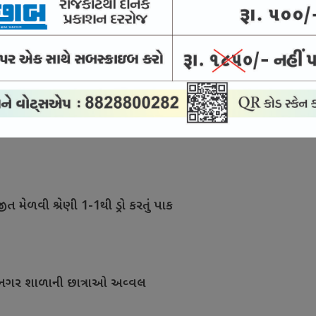
ઓની ફિટનેસ ટેસ્ટ વધુ કડક બની
તૈયારી ચકાસવાની તક
ીત મેળવી શ્રેણી 1-1થી ડ્રો કરતું પાક
 જયનગર શાળાની છાત્રાઓ અવ્વલ