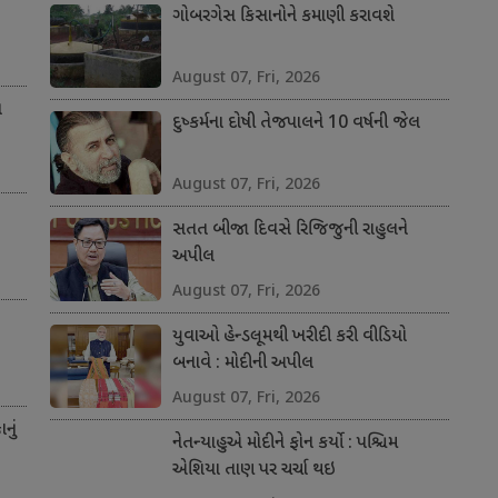
ગોબરગેસ કિસાનોને કમાણી કરાવશે
August 07, Fri, 2026
ત
દુષ્કર્મના દોષી તેજપાલને 10 વર્ષની જેલ
August 07, Fri, 2026
સતત બીજા દિવસે રિજિજુની રાહુલને
અપીલ
August 07, Fri, 2026
યુવાઓ હેન્ડલૂમથી ખરીદી કરી વીડિયો
બનાવે : મોદીની અપીલ
August 07, Fri, 2026
નું
નેતન્યાહુએ મોદીને ફોન કર્યો : પશ્ચિમ
એશિયા તાણ પર ચર્ચા થઇ