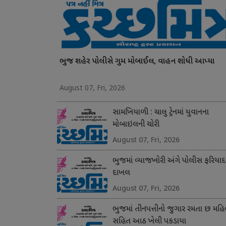
ભુજ શહેર પોલીસે ગુમ મોબાઈલ, વાહન શોધી આપ્યા
August 07, Fri, 2026
સામખિયાળી : ચાલુ ટ્રેનમાં યુવાનના
મોબાઇલની ચોરી
August 07, Fri, 2026
ભુજમાં વ્યાજખોરી અંગે પોલીસ ફરિયાદ
દાખલ
August 07, Fri, 2026
ભુજમાં તીનપત્તીનો જુગાર રમતા છ મહિ
સહિત આઠ ખેલી પકડાયા