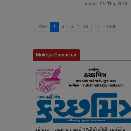
August 06, Thu, 2026
…
1
Prev
2
3
16
17
Next
Mukhya Samachar
હવે મુંદરા - અમદાવાદ વચ્ચે 17મીથી સીધી હવાઈસેવા