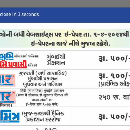
close in 2 seconds
્યુઝ
સ્પોર્ટ્સ ન્યુઝ
તંત્રી લેખ
અવસાન નોંધ
ઈ-પેપર
નની ક્વાર્ટર ફાઇનલમાં
ટી-20 ફોર્મેટમાં સૌથી વધુ રન