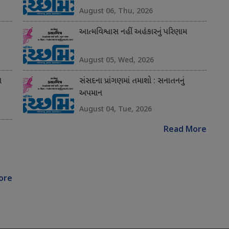
August 06, Thu, 2026
આત્મવિશ્વાસ નહીં અહંકારનું પરિણામ
August 05, Wed, 2026
ન
સંસદના પ્રાંગણમાં તમાશો : સનાતનનું
અપમાન
August 04, Tue, 2026
Read More
ore