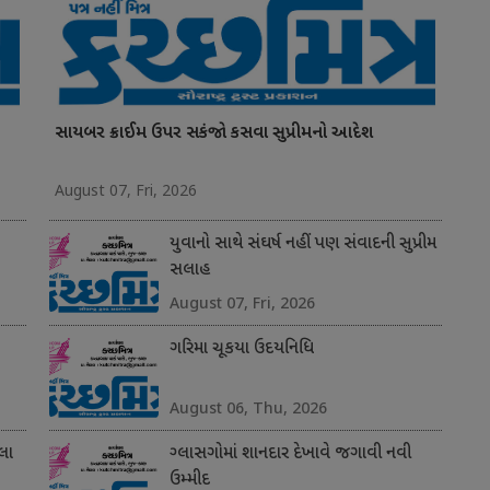
સાયબર ક્રાઈમ ઉપર સકંજો કસવા સુપ્રીમનો આદેશ
August 07, Fri, 2026
યુવાનો સાથે સંઘર્ષ નહીં પણ સંવાદની સુપ્રીમ
સલાહ
August 07, Fri, 2026
ગરિમા ચૂકયા ઉદયનિધિ
August 06, Thu, 2026
લા
ગ્લાસગોમાં શાનદાર દેખાવે જગાવી નવી
ઉમ્મીદ