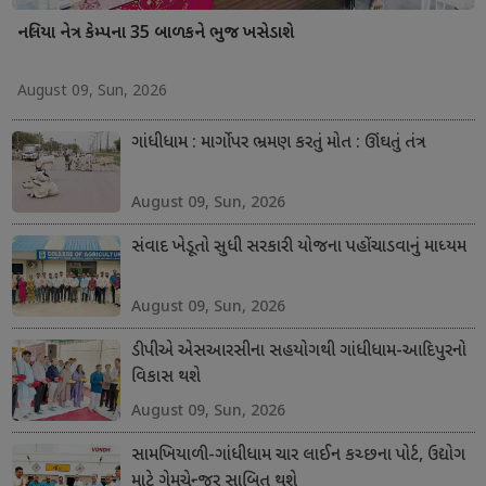
નલિયા નેત્ર કેમ્પના 35 બાળકને ભુજ ખસેડાશે
August 09, Sun, 2026
ગાંધીધામ : માર્ગો પર ભ્રમણ કરતું મોત : ઊંઘતું તંત્ર
August 09, Sun, 2026
સંવાદ ખેડૂતો સુધી સરકારી યોજના પહોંચાડવાનું માધ્યમ
August 09, Sun, 2026
ડીપીએ એસઆરસીના સહયોગથી ગાંધીધામ-આદિપુરનો
વિકાસ થશે
August 09, Sun, 2026
સામખિયાળી-ગાંધીધામ ચાર લાઈન કચ્છના પોર્ટ, ઉદ્યોગ
માટે ગેમચેન્જર સાબિત થશે