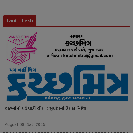
Tantri Lekh
વાહનોનો થર્ડ પાર્ટી વીમો : સુપ્રીમનો ઉમદા નિર્દેશ
August 08, Sat, 2026