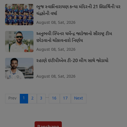
ભુજ સ્વામિનારાયણ કન્યા મંદિરની 21 વિદ્યાર્થિની પર
ચંદ્રકોની વર્ષા
August 08, Sat, 2026
અનુભવી સ્પિનર ધર્મેન્દ્ર જાડેજાનો સૌરાષ્ટ્ર ટીમ
છોડવાનો ચોંકાવનારો નિર્ણય
August 08, Sat, 2026
રહાણે ઇટીપીએલ ટી-20 લીગ સાથે જોડાયો
August 08, Sat, 2026
…
1
Prev
2
3
16
17
Next
Panchang