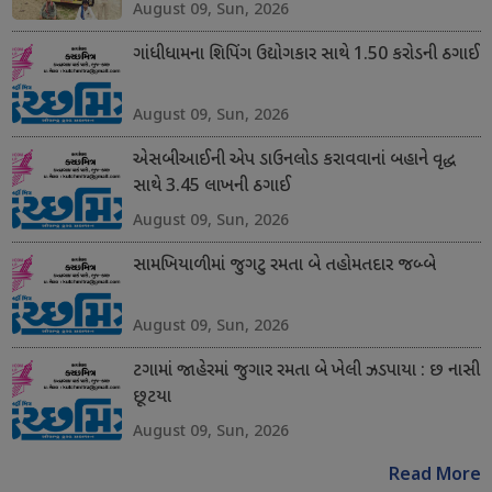
August 09, Sun, 2026
ગાંધીધામના શિપિંગ ઉદ્યોગકાર સાથે 1.50 કરોડની ઠગાઈ
August 09, Sun, 2026
એસબીઆઈની એપ ડાઉનલોડ કરાવવાનાં બહાને વૃદ્ધ
સાથે 3.45 લાખની ઠગાઈ
August 09, Sun, 2026
સામખિયાળીમાં જુગટુ રમતા બે તહોમતદાર જબ્બે
August 09, Sun, 2026
ટગામાં જાહેરમાં જુગાર રમતા બે ખેલી ઝડપાયા : છ નાસી
છૂટયા
August 09, Sun, 2026
Read More