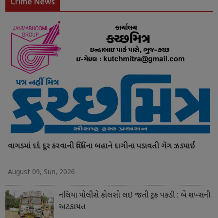
Crime News
વાગડમાં દર્દ દૂર કરવાની વિધિના બહાને દાગીના પડાવતી ગેંગ ઝડપાઈ
August 09, Sun, 2026
નલિયા પોલીસે કોલસો લઇ જતી ટ્રક પકડી : બે શખ્સની
અટકાયત