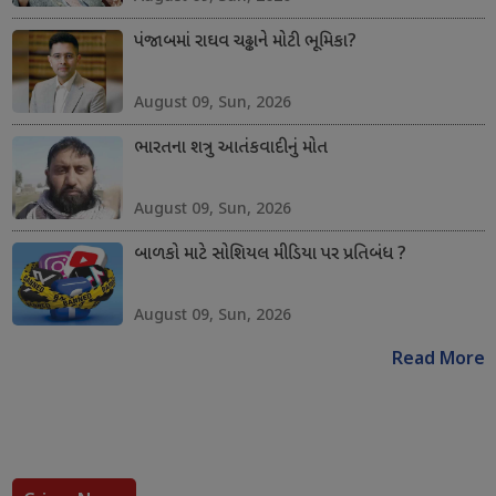
પંજાબમાં રાઘવ ચઢ્ઢાને મોટી ભૂમિકા?
August 09, Sun, 2026
ભારતના શત્રુ આતંકવાદીનું મોત
August 09, Sun, 2026
બાળકો માટે સોશિયલ મીડિયા પર પ્રતિબંધ ?
August 09, Sun, 2026
Read More