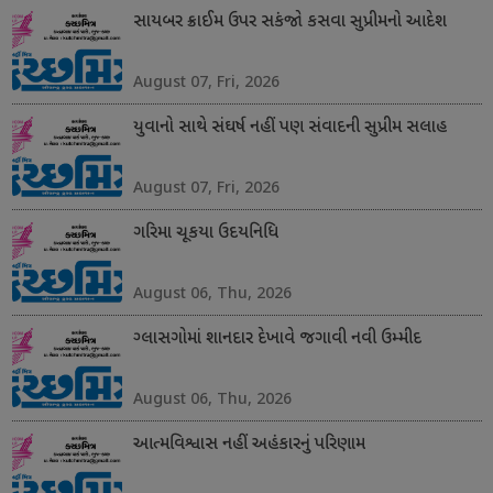
સાયબર ક્રાઈમ ઉપર સકંજો કસવા સુપ્રીમનો આદેશ
August 07, Fri, 2026
યુવાનો સાથે સંઘર્ષ નહીં પણ સંવાદની સુપ્રીમ સલાહ
August 07, Fri, 2026
ગરિમા ચૂકયા ઉદયનિધિ
August 06, Thu, 2026
ગ્લાસગોમાં શાનદાર દેખાવે જગાવી નવી ઉમ્મીદ
August 06, Thu, 2026
આત્મવિશ્વાસ નહીં અહંકારનું પરિણામ