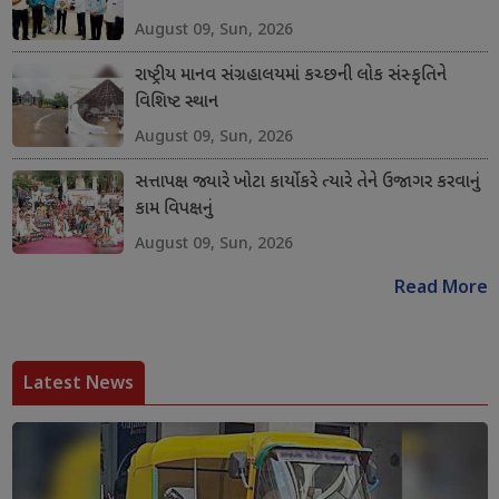
August 09, Sun, 2026
રાષ્ટ્રીય માનવ સંગ્રહાલયમાં કચ્છની લોક સંસ્કૃતિને
વિશિષ્ટ સ્થાન
August 09, Sun, 2026
સત્તાપક્ષ જ્યારે ખોટા કાર્યો કરે ત્યારે તેને ઉજાગર કરવાનું
કામ વિપક્ષનું
August 09, Sun, 2026
Read More
Latest News