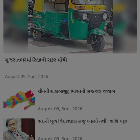
ગુજરાતભરમાં રિક્ષાની સફર મોંઘી
August 09, Sun, 2026
ચીનની ચાલબાજી; ભારતનો સજ્જડ જવાબ
August 09, Sun, 2026
સંઘની મૂળ વિચારધારા હજુ બદલી નથી : શશિ થરૂર
August 09, Sun, 2026