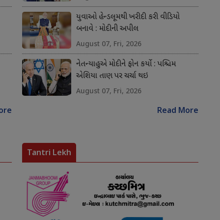
યુવાઓ હેન્ડલૂમથી ખરીદી કરી વીડિયો
બનાવે : મોદીની અપીલ
August 07, Fri, 2026
નેતન્યાહુએ મોદીને ફોન કર્યો : પશ્ચિમ
એશિયા તાણ પર ચર્ચા થઇ
August 07, Fri, 2026
ore
Read More
Tantri Lekh