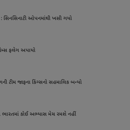
 : સિનસિનાટી ઓપનમાંથી ખસી ગયો
થ ગેમ્સ ફલેગ અપાયો
ીગની ટીમ જાફના કિંગ્સનો સહમાલિક બન્યો
િ. ભારતમાં કોઈ અભ્યાસ મેચ રમશે નહીં