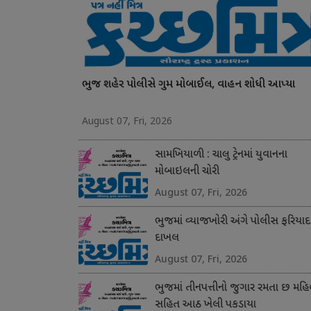
ભુજ શહેર પોલીસે ગુમ મોબાઈલ, વાહન શોધી આપ્યા
August 07, Fri, 2026
સામખિયાળી : ચાલુ ટ્રેનમાં યુવાનના
મોબાઇલની ચોરી
August 07, Fri, 2026
ભુજમાં વ્યાજખોરી અંગે પોલીસ ફરિયાદ
દાખલ
August 07, Fri, 2026
ભુજમાં તીનપત્તીનો જુગાર રમતા છ મહિ
સહિત આઠ ખેલી પકડાયા