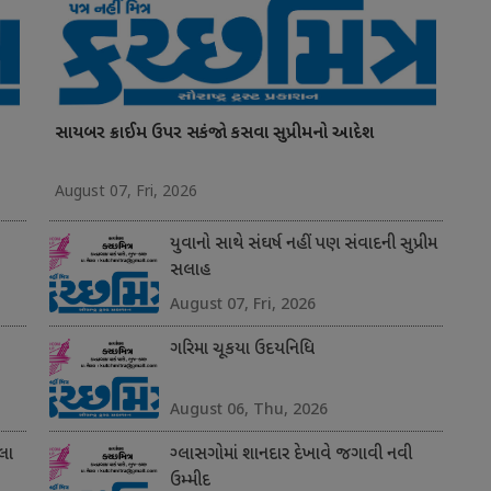
સાયબર ક્રાઈમ ઉપર સકંજો કસવા સુપ્રીમનો આદેશ
August 07, Fri, 2026
યુવાનો સાથે સંઘર્ષ નહીં પણ સંવાદની સુપ્રીમ
સલાહ
August 07, Fri, 2026
ગરિમા ચૂકયા ઉદયનિધિ
August 06, Thu, 2026
લા
ગ્લાસગોમાં શાનદાર દેખાવે જગાવી નવી
ઉમ્મીદ