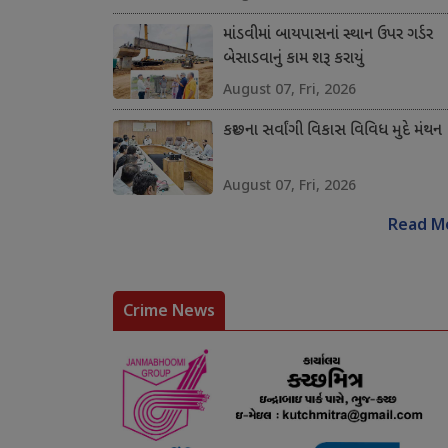
માંડવીમાં બાયપાસનાં સ્થાન ઉપર ગર્ડર
બેસાડવાનું કામ શરૂ કરાયું
August 07, Fri, 2026
કચ્છના સર્વાંગી વિકાસ વિવિધ મુદે મંથન
August 07, Fri, 2026
Read M
Crime News