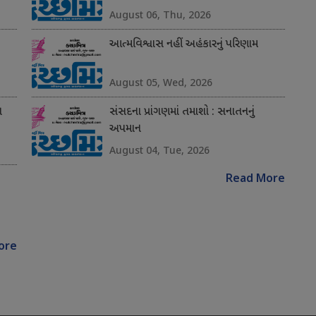
August 06, Thu, 2026
આત્મવિશ્વાસ નહીં અહંકારનું પરિણામ
August 05, Wed, 2026
ન
સંસદના પ્રાંગણમાં તમાશો : સનાતનનું
અપમાન
August 04, Tue, 2026
Read More
ore