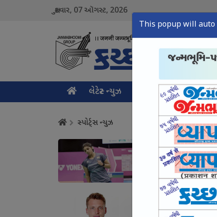
07
2026
શુક્રવાર,
ઑગસ્ટ,
This popup will auto 
લેટેસ્ટ ન્યુઝ
મુખ્ય સમાચાર
ક્રાઇમ ન
સ્પોર્ટ્સ ન્યુઝ
તન્વી શર્મા કોરિયા ઓપ
August 07, Fri, 2026
બટલરનો વર્લ્ડ રેકોર્ડ : 