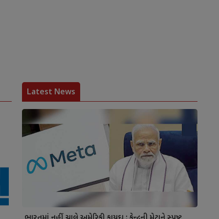
Latest News
ભારતમાં નહીં ચાલે અમેરિકી કાયદા : કેન્દ્રની મેટાને સ્પષ્ટ