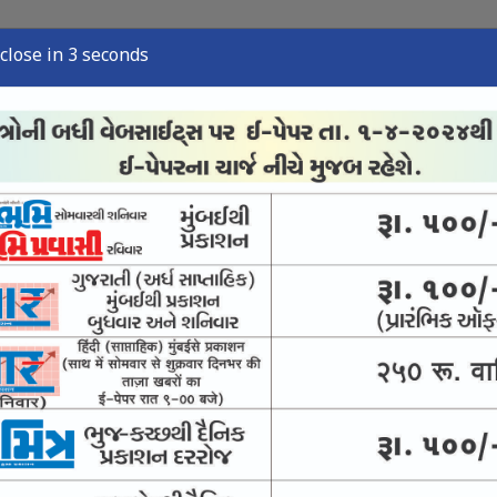
close in 2 seconds
્યુઝ
સ્પોર્ટ્સ ન્યુઝ
તંત્રી લેખ
અવસાન નોંધ
ઈ-પેપર
નની ક્વાર્ટર ફાઇનલમાં
ટી-20 ફોર્મેટમાં સૌથી વધુ રન