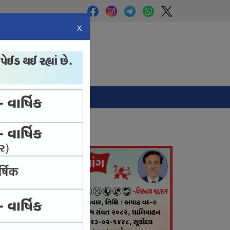
X
Panchang