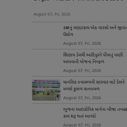
August 07, Fri, 2026
કચ્છનું વણાટકામ એક વારસો અને જીવં
ઉદ્યોગ
August 07, Fri, 2026
શિણાય ડેમથી આદિપુરને પીવાનું પાણી
આપવાની યોજના નિષ્ફળ
August 07, Fri, 2026
માનસિક સ્વાસ્થ્યની સારવાર માટે દેશને
મળશે કુશળ માનવબળ
August 07, Fri, 2026
ભુજના આઇકોનિક માર્ગના બીજા તબક્કા
કામ શરૂ થતાં આનંદો
August 07, Fri, 2026