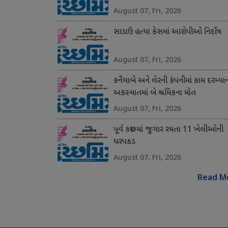
August 07, Fri, 2026
સાડાઉ હત્યા કેસમાં આરોપીઓ નિર્દોષ
August 07, Fri, 2026
કનૈયાબે અને લેરની કંપનીમાં કામ દરમ્યા
અકસ્માતમાં બે શ્રમિકના મોત
August 07, Fri, 2026
પૂર્વ કચ્છમાં જુગાર રમતા 11 ખેલીઓની
ધરપકડ
August 07, Fri, 2026
Read M