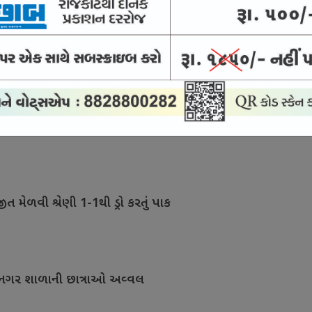
ઓની ફિટનેસ ટેસ્ટ વધુ કડક બની
તૈયારી ચકાસવાની તક
ીત મેળવી શ્રેણી 1-1થી ડ્રો કરતું પાક
 જયનગર શાળાની છાત્રાઓ અવ્વલ