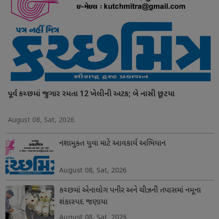
પૂર્વ કચ્છમાં જુગાર રમતા 12 ખેલીની અટક; બે નાસી છૂટયા
August 08, Sat, 2026
નશામુક્ત યુવા માટે આવકાર્ય અભિયાન
August 08, Sat, 2026
કચ્છમાં એનાલોગ પનીર અને ચીઝની તપાસમાં નમૂના
શંકાસ્પદ જણાયા
August 08, Sat, 2026