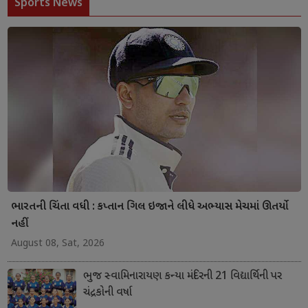
Sports News
ભારતની ચિંતા વધી : કપ્તાન ગિલ ઇજાને લીધે અભ્યાસ મેચમાં ઊતર્યો
નહીં
August 08, Sat, 2026
ભુજ સ્વામિનારાયણ કન્યા મંદિરની 21 વિદ્યાર્થિની પર
ચંદ્રકોની વર્ષા