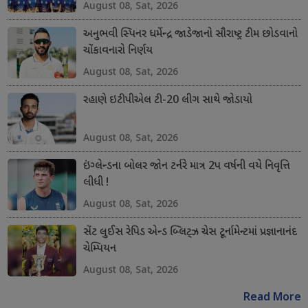
August 08, Sat, 2026
અનુભવી સ્પિનર ધર્મેન્દ્ર જાડેજાનો સૌરાષ્ટ્ર ટીમ છોડવાનો
ચોંકાવનારો નિર્ણય
August 08, Sat, 2026
રહાણે ઇટીપીએલ ટી-20 લીગ સાથે જોડાયો
August 08, Sat, 2026
ઇંગ્લેન્ડના બોલર જોન ટર્નરે માત્ર 2પ વર્ષની વયે નિવૃત્તિ
લીધી !
August 08, Sat, 2026
સેંટ લુઈસ રેપિડ એન્ડ બ્લિટ્ઝ ચેસ ટૂર્નામેન્ટમાં પ્રજ્ઞાનાનંદ
ચેમ્પિયન
August 08, Sat, 2026
Read More