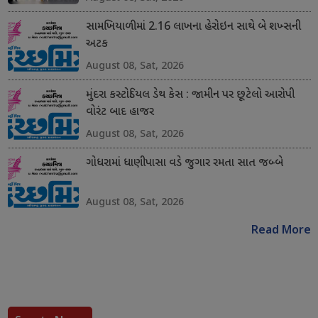
સામખિયાળીમાં 2.16 લાખના હેરોઇન સાથે બે શખ્સની
અટક
August 08, Sat, 2026
મુંદરા કસ્ટોડિયલ ડેથ કેસ : જામીન પર છૂટેલો આરોપી
વોરંટ બાદ હાજર
August 08, Sat, 2026
ગોધરામાં ધાણીપાસા વડે જુગાર રમતા સાત જબ્બે
August 08, Sat, 2026
Read More