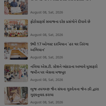
August 08, Sat, 2026
ફોટોગ્રાફર્સ સમાજના દરેક પ્રસંગોને દીપાવે છે
August 08, Sat, 2026
9થી 17 ઓગસ્ટ દરમિયાન `હર ઘર તિરંગા
અભિયાન'
August 08, Sat, 2026
નલિયા એસ.ટી. સ્ટેશને બાંકડાના અભાવે મુસાફરો
જમીન પર બેસવા મજબૂર
August 08, Sat, 2026
ભુજ તપગચ્છ જૈન સંઘના ગુરુદેવના જેન-ઝી દ્વારા
ગુણાનુવાદ કરાયા
August 08, Sat, 2026