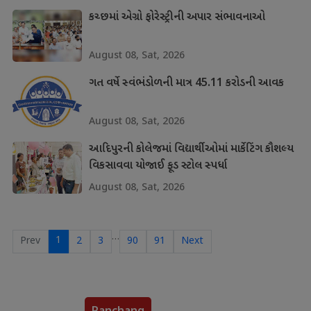
કચ્છમાં એગ્રો ફોરેસ્ટ્રીની અપાર સંભાવનાઓ
August 08, Sat, 2026
ગત વર્ષે સ્વંભંડોળની માત્ર 45.11 કરોડની આવક
August 08, Sat, 2026
આદિપુરની કોલેજમાં વિદ્યાર્થીઓમાં માર્કેટિંગ કૌશલ્ય
વિકસાવવા યોજાઈ ફૂડ સ્ટોલ સ્પર્ધા
August 08, Sat, 2026
…
1
Prev
2
3
90
91
Next
Panchang