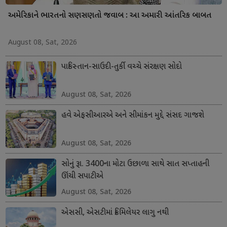
અમેરિકાને ભારતનો સણસણતો જવાબ : આ અમારી આંતરિક બાબત
August 08, Sat, 2026
પાકિસ્તાન-સાઉદી-તુર્કી વચ્ચે સંરક્ષણ સોદો
August 08, Sat, 2026
હવે એફસીઆરએ અને સીમાંકન મુદ્દે સંસદ ગાજશે
August 08, Sat, 2026
સોનું રૂા. 3400ના મોટા ઉછાળા સાથે સાત સપ્તાહની
ઊંચી સપાટીએ
August 08, Sat, 2026
એસસી, એસટીમાં ક્રિમિલેયર લાગુ નથી