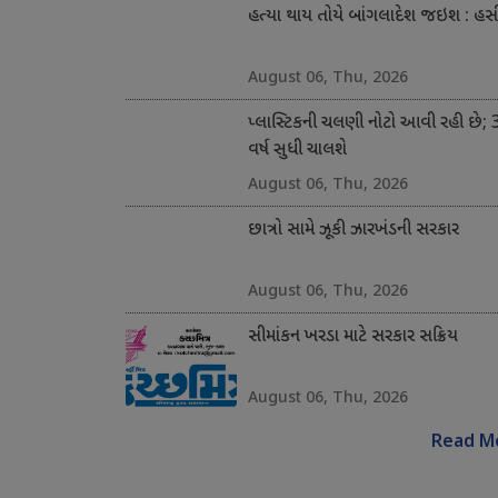
હત્યા થાય તોયે બાંગલાદેશ જઇશ : હસ
August 06, Thu, 2026
પ્લાસ્ટિકની ચલણી નોટો આવી રહી છે; 
વર્ષ સુધી ચાલશે
August 06, Thu, 2026
છાત્રો સામે ઝૂકી ઝારખંડની સરકાર
August 06, Thu, 2026
સીમાંકન ખરડા માટે સરકાર સક્રિય
August 06, Thu, 2026
Read M