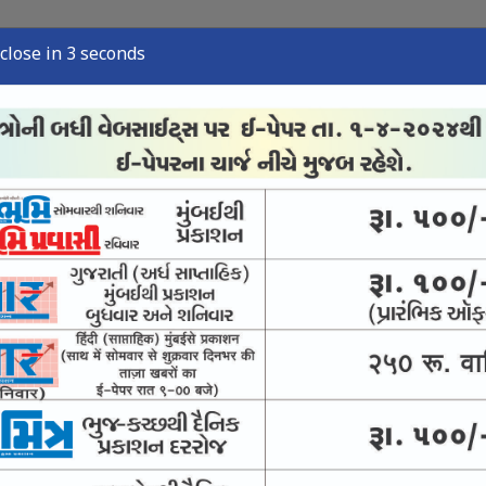
close in 2 seconds
્યુઝ
સ્પોર્ટ્સ ન્યુઝ
તંત્રી લેખ
અવસાન નોંધ
ઈ-પેપર
ૃષ્ટિથી અવસાન પામેલા દિવંગતોને મોરારિબાપુની
 બન્યું રાજ્યનું રોલમોડેલ