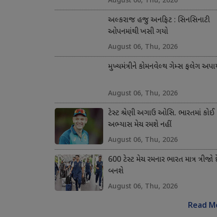
અલ્કરાજ હજુ અનફિટ : સિનસિનાટી
ઓપનમાંથી ખસી ગયો
August 06, Thu, 2026
મુખ્યમંત્રીને કોમનવેલ્થ ગેમ્સ ફલેગ અપા
August 06, Thu, 2026
ટેસ્ટ શ્રેણી અગાઉ ઓસિ. ભારતમાં કોઈ
અભ્યાસ મેચ રમશે નહીં
August 06, Thu, 2026
600 ટેસ્ટ મેચ રમનાર ભારત માત્ર ત્રીજો 
બનશે
August 06, Thu, 2026
Read M