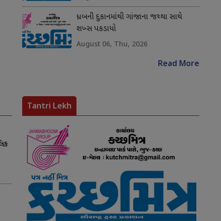
ધ્રબની દુકાનમાંથી ગાંજાના જથ્થા સાથે
શખ્સ પકડાયો
August 06, Thu, 2026
Read More
Tantri Lekh
લિક