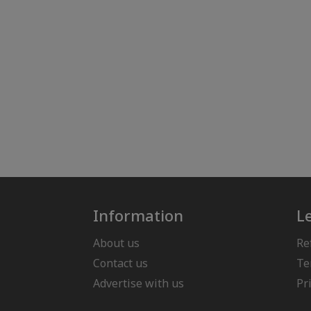
Information
L
About us
Re
Contact us
Te
Advertise with us
Pr