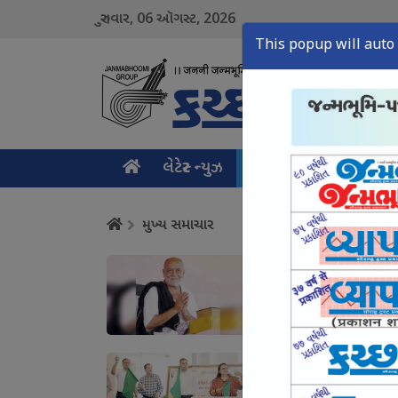
06
2026
ગુરુવાર,
ઑગસ્ટ,
This popup will auto 
લેટેસ્ટ ન્યુઝ
મુખ્ય સમાચાર
ક્રાઇમ ન
મુખ્ય સમાચાર
ગુજરાત -કેરળમાં અતિવ
શ્રદ્ધાંજલિ અને સહાય
August 06, Thu, 2026
શિક્ષણની બાબતમાં કચ્છ