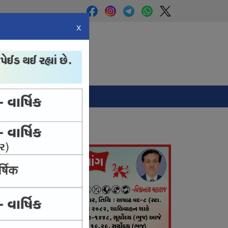
X
Panchang