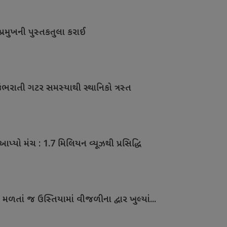
પ્રમુખની પુસ્તકતુલા કરાઈ
 ઉભરાતી ગટર સમસ્યાથી સ્થાનિકો ત્રસ્ત
પ્યો મંચ : 1.7 મિલિયન વ્યૂઝથી પ્રસિદ્ધિ
મળતાં જ ઉસ્તિયામાં વીજળીના દ્વાર ખુલ્યાં...