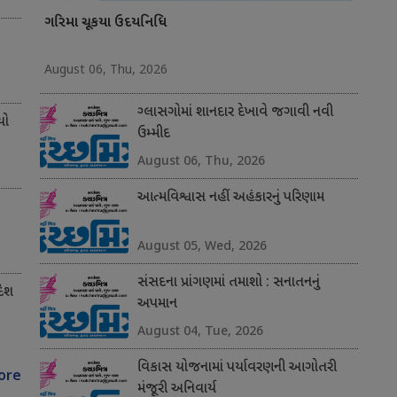
ગરિમા ચૂકયા ઉદયનિધિ
August 06, Thu, 2026
ગ્લાસગોમાં શાનદાર દેખાવે જગાવી નવી
યો
ઉમ્મીદ
August 06, Thu, 2026
આત્મવિશ્વાસ નહીં અહંકારનું પરિણામ
August 05, Wed, 2026
સંસદના પ્રાંગણમાં તમાશો : સનાતનનું
દેશ
અપમાન
August 04, Tue, 2026
વિકાસ યોજનામાં પર્યાવરણની આગોતરી
ore
મંજૂરી અનિવાર્ય