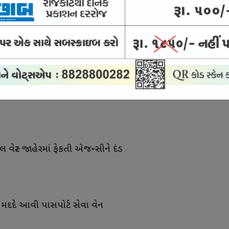
ં થતા ગેરકાયદે બાંધકામને અટકાવવા રહેવાસીઓની માંગ
મલબો નાખવાનું શરૂ કરાયું
 વેસ્ટ જાહેરમાં ફેકતી એજન્સીને દંડ
રની મદદે આવી પાસપોર્ટ સેવા વેન