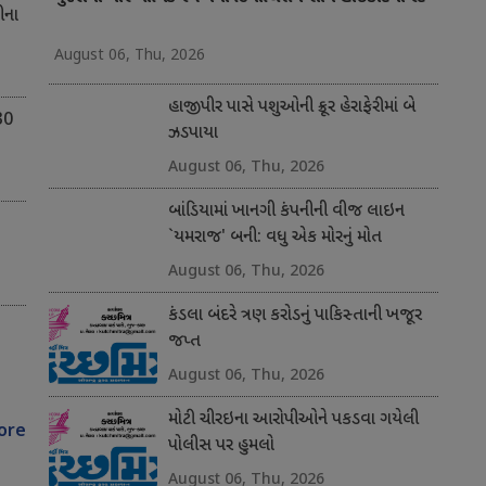
ીના
August 06, Thu, 2026
હાજીપીર પાસે પશુઓની ક્રૂર હેરાફેરીમાં બે
30
ઝડપાયા
August 06, Thu, 2026
બાંડિયામાં ખાનગી કંપનીની વીજ લાઇન
`યમરાજ' બની: વધુ એક મોરનું મોત
August 06, Thu, 2026
કંડલા બંદરે ત્રણ કરોડનું પાકિસ્તાની ખજૂર
જપ્ત
August 06, Thu, 2026
મોટી ચીરઇના આરોપીઓને પકડવા ગયેલી
ore
પોલીસ પર હુમલો
August 06, Thu, 2026