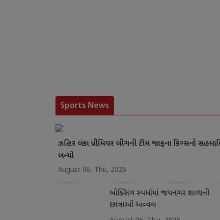
Sports News
ઝહિર લંકા પ્રીમિયર લીગની ટીમ જાફના કિંગ્સનો સહમા
બન્યો
August 06, Thu, 2026
બોક્સિંગ સ્પર્ધામાં જયનગર શાળાની
છાત્રાઓ અવ્વલ
August 06, Thu, 2026