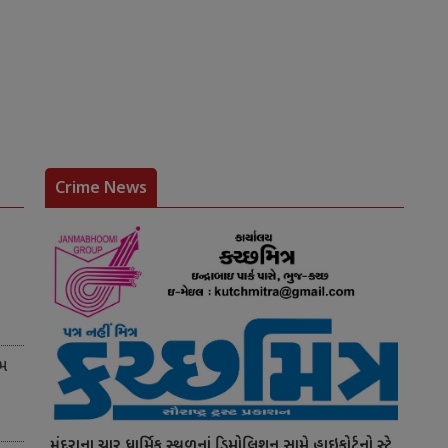
Crime News
ીમ
મુંદરાના ચાર ધાર્મિક સ્થળનાં ડિમોલિશન સામે હાઇકોર્ટનો સ્ટે