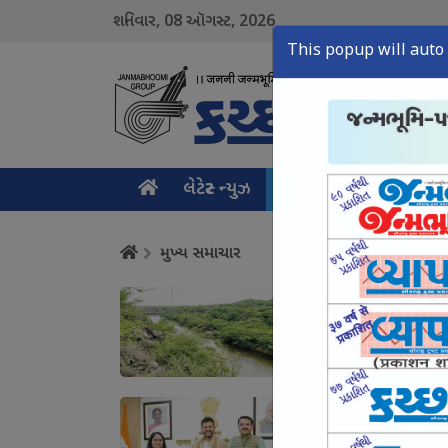
08
2026
શનિવાર,
ઑગસ્ટ,
This popup will auto 
લેટેસ્ટ ન્યુઝ
મુખ્ય સમાચાર
ક્રાઇમ ન
મુખ્ય સમાચાર
વરસાદ બાદ ભોયડ કાંઠ
August 08, Sat, 2026
કંડલા વિમાની સેવા વિ