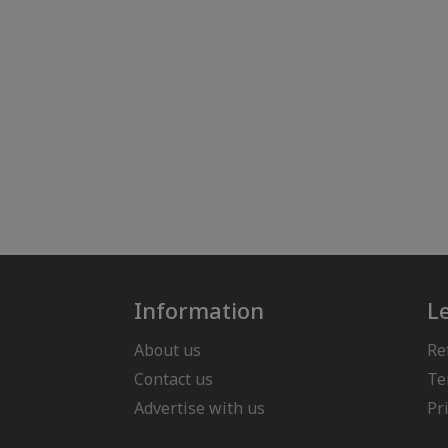
Information
L
About us
Re
Contact us
Te
Advertise with us
Pr