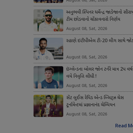
અનુભવી સ્પિનર ધર્મેન્દ્ર જાડેજાનો સૌરાષ્ટ
ટીમ છોડવાનો ચોંકાવનારો નિર્ણય
August 08, Sat, 2026
રહાણે ઇટીપીએલ ટી-20 લીગ સાથે જોડ
August 08, Sat, 2026
ઇંગ્લેન્ડના બોલર જોન ટર્નરે માત્ર 2પ વર્ષ
વયે નિવૃત્તિ લીધી !
August 08, Sat, 2026
સેંટ લુઈસ રેપિડ એન્ડ બ્લિટ્ઝ ચેસ
ટૂર્નામેન્ટમાં પ્રજ્ઞાનાનંદ ચેમ્પિયન
August 08, Sat, 2026
Read M