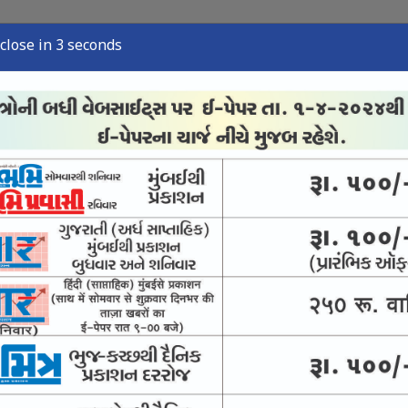
close in 2 seconds
્યુઝ
સ્પોર્ટ્સ ન્યુઝ
તંત્રી લેખ
અવસાન નોંધ
ઈ-પેપર
ો સોળેકળાએ પાંગર્યો
સ્તરણ-યાત્રિક સુવિધાઓ વધારવા માંગ