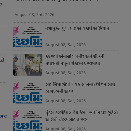
ાત
August 08, Sat, 2026
નશામુક્ત યુવા માટે આવકાર્ય અભિયાન
August 08, Sat, 2026
કચ્છમાં એનાલોગ પનીર અને ચીઝની
ોદી
તપાસમાં નમૂના શંકાસ્પદ જણાયા
August 08, Sat, 2026
સામખિયાળીમાં 2.16 લાખના હેરોઇન સાથે
બે શખ્સની અટક
August 08, Sat, 2026
મુંદરા કસ્ટોડિયલ ડેથ કેસ : જામીન પર છૂટેલો
ore
આરોપી વોરંટ બાદ હાજર
August 08, Sat, 2026