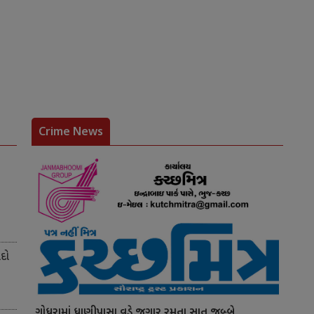
Crime News
ોદો
ગોધરામાં ધાણીપાસા વડે જુગાર રમતા સાત જબ્બે