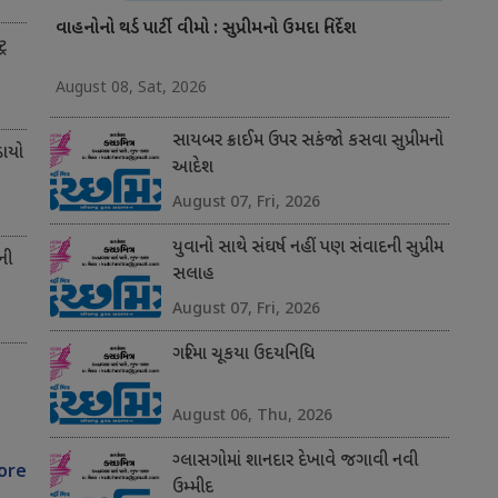
વાહનોનો થર્ડ પાર્ટી વીમો : સુપ્રીમનો ઉમદા નિર્દેશ
્ર
August 08, Sat, 2026
સાયબર ક્રાઈમ ઉપર સકંજો કસવા સુપ્રીમનો
ાયો
આદેશ
August 07, Fri, 2026
યુવાનો સાથે સંઘર્ષ નહીં પણ સંવાદની સુપ્રીમ
ની
સલાહ
August 07, Fri, 2026
ગરિમા ચૂકયા ઉદયનિધિ
August 06, Thu, 2026
ગ્લાસગોમાં શાનદાર દેખાવે જગાવી નવી
ore
ઉમ્મીદ