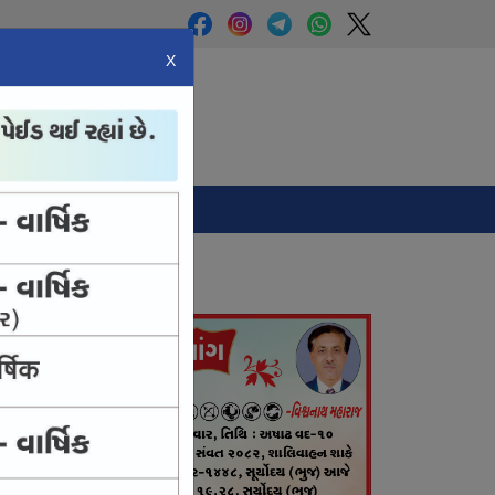
X
Panchang