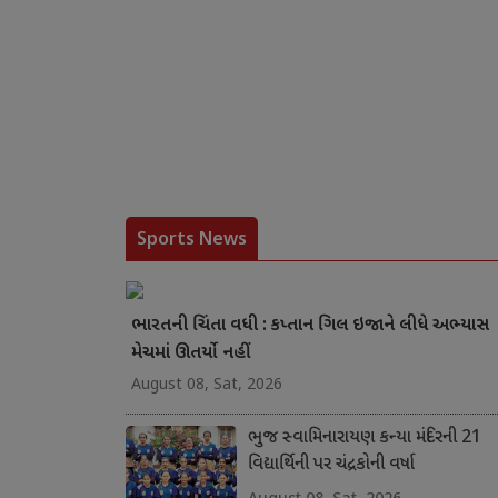
Sports News
ભારતની ચિંતા વધી : કપ્તાન ગિલ ઇજાને લીધે અભ્યાસ
મેચમાં ઊતર્યો નહીં
August 08, Sat, 2026
ભુજ સ્વામિનારાયણ કન્યા મંદિરની 21
વિદ્યાર્થિની પર ચંદ્રકોની વર્ષા
August 08, Sat, 2026