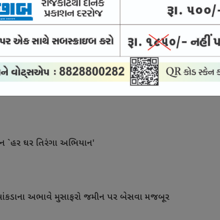
ડની કેશ ક્રેડિટ લોન
ક પ્રસંગોને દીપાવે છે
ાન `હર ઘર તિરંગા અભિયાન'
ે બાંકડાના અભાવે મુસાફરો જમીન પર બેસવા મજબૂર