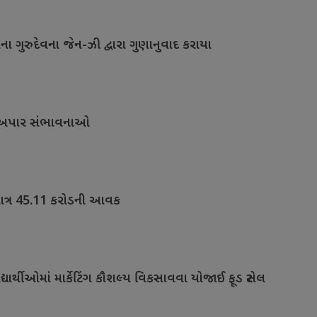
 ગુરુદેવના જેન-ઝી દ્વારા ગુણાનુવાદ કરાયા
રીની અપાર સંભાવનાઓ
 માત્ર 45.11 કરોડની આવક
યાર્થીઓમાં માર્કેટિંગ કૌશલ્ય વિકસાવવા યોજાઈ ફૂડ સ્ટોલ