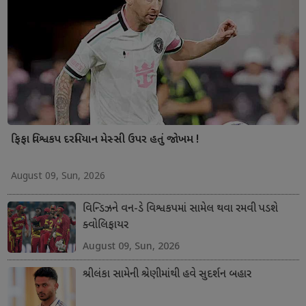
ફિફા વિશ્વકપ દરમિયાન મેસ્સી ઉપર હતું જોખમ !
August 09, Sun, 2026
વિન્ડિઝને વન-ડે વિશ્વકપમાં સામેલ થવા રમવી પડશે
ક્વોલિફાયર
August 09, Sun, 2026
શ્રીલંકા સામેની શ્રેણીમાંથી હવે સુદર્શન બહાર