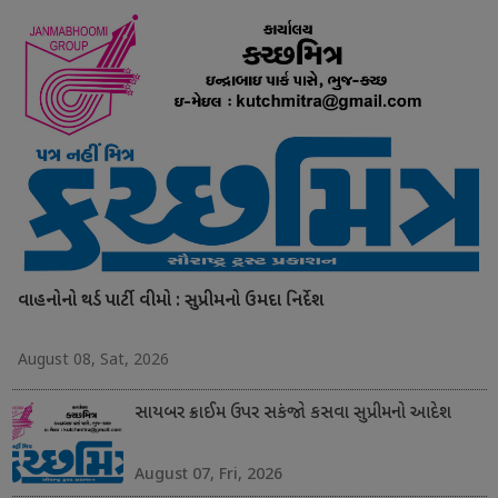
વાહનોનો થર્ડ પાર્ટી વીમો : સુપ્રીમનો ઉમદા નિર્દેશ
August 08, Sat, 2026
સાયબર ક્રાઈમ ઉપર સકંજો કસવા સુપ્રીમનો આદેશ
August 07, Fri, 2026