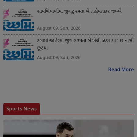
સામખિયાળીમાં જુગટુ રમતા બે તહોમતદાર જબ્બે
August 09, Sun, 2026
ટગામાં જાહેરમાં જુગાર રમતા બે ખેલી ઝડપાયા : છ નાસી
છૂટયા
August 09, Sun, 2026
Read More
Sports News