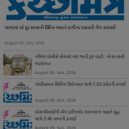
વાગડમાં દર્દ દૂર કરવાની વિધિના બહાને દાગીના પડાવતી ગેંગ ઝડપાઈ
August 09, Sun, 2026
નલિયા પોલીસે કોલસો લઇ જતી ટ્રક પકડી : બે શખ્સની
અટકાયત
August 09, Sun, 2026
ગાંધીધામના શિપિંગ ઉદ્યોગકાર સાથે 1.50 કરોડની ઠગાઈ
August 09, Sun, 2026
એસબીઆઈની એપ ડાઉનલોડ કરાવવાનાં બહાને વૃદ્ધ
સાથે 3.45 લાખની ઠગાઈ
August 09, Sun, 2026