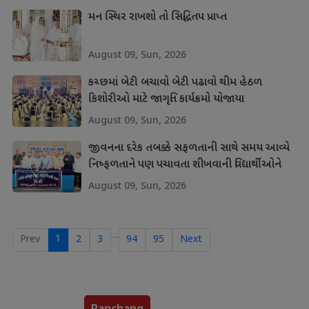
મન સ્થિર રાખશો તો સિદ્ધિતપ પ્રાપ્ત
August 09, Sun, 2026
કચ્છમાં બેટી બચાવો બેટી પઢાવો થીમ હેઠળ
કિશોરીઓ માટે જાગૃતિ કાર્યક્રમો યોજાયા
August 09, Sun, 2026
જીવનના દરેક તબક્કે સફળતાની સાથે સમય આવ્યે
નિષ્ફળતાને પણ પચાવતા શીખવાની વિદ્યાર્થીઓને
શીખ
August 09, Sun, 2026
…
1
Prev
2
3
94
95
Next
Panchang