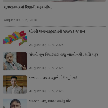
ગુજરાતભરમાં રિક્ષાની સફર મોંઘી
August 09, Sun, 2026
ચીનની ચાલબાજી; ભારતનો સજ્જડ જવાબ
August 09, Sun, 2026
સંઘની મૂળ વિચારધારા હજુ બદલી નથી : શશિ થરૂર
August 09, Sun, 2026
પંજાબમાં રાઘવ ચઢ્ઢાને મોટી ભૂમિકા?
August 09, Sun, 2026
ભારતના શત્રુ આતંકવાદીનું મોત