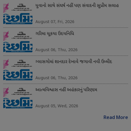
યુવાનો સાથે સંઘર્ષ નહીં પણ સંવાદની સુપ્રીમ સલાહ
August 07, Fri, 2026
ગરિમા ચૂકયા ઉદયનિધિ
August 06, Thu, 2026
ગ્લાસગોમાં શાનદાર દેખાવે જગાવી નવી ઉમ્મીદ
August 06, Thu, 2026
આત્મવિશ્વાસ નહીં અહંકારનું પરિણામ
August 05, Wed, 2026
Read More