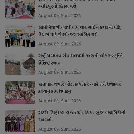
આદિપુરનો વિકાસ થશે
August 09, Sun, 2026
સામખિયાળી-ગાંધીધામ ચાર લાઈન કચ્છના પોર્ટ,
ઉદ્યોગ માટે ગેમચેન્જર સાબિત થશે
August 09, Sun, 2026
રાષ્ટ્રીય માનવ સંગ્રહાલયમાં કચ્છની લોક સંસ્કૃતિને
વિશિષ્ટ સ્થાન
August 09, Sun, 2026
સત્તાપક્ષ જ્યારે ખોટા કાર્યો કરે ત્યારે તેને ઉજાગર
કરવાનું કામ વિપક્ષનું
August 09, Sun, 2026
રોટરી ડિસ્ટ્રીક્ટ 3055 એવોર્ડઝ : ભુજ વોલસિટીનો
દબદબો
August 09, Sun, 2026