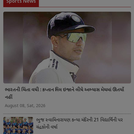
Sports News
ભારતની ચિંતા વધી : કપ્તાન ગિલ ઇજાને લીધે અભ્યાસ મેચમાં ઊતર્યો
નહીં
August 08, Sat, 2026
ભુજ સ્વામિનારાયણ કન્યા મંદિરની 21 વિદ્યાર્થિની પર
ચંદ્રકોની વર્ષા