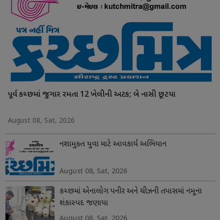
પૂર્વ કચ્છમાં જુગાર રમતા 12 ખેલીની અટક; બે નાસી છૂટયા
August 08, Sat, 2026
નશામુક્ત યુવા માટે આવકાર્ય અભિયાન
August 08, Sat, 2026
કચ્છમાં એનાલોગ પનીર અને ચીઝની તપાસમાં નમૂના
શંકાસ્પદ જણાયા
August 08, Sat, 2026