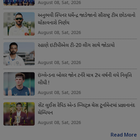
August 08, Sat, 2026
અનુભવી સ્પિનર ધર્મેન્દ્ર જાડેજાનો સૌરાષ્ટ્ર ટીમ છોડવાનો
ચોંકાવનારો નિર્ણય
August 08, Sat, 2026
રહાણે ઇટીપીએલ ટી-20 લીગ સાથે જોડાયો
August 08, Sat, 2026
ઇંગ્લેન્ડના બોલર જોન ટર્નરે માત્ર 2પ વર્ષની વયે નિવૃત્તિ
લીધી !
August 08, Sat, 2026
સેંટ લુઈસ રેપિડ એન્ડ બ્લિટ્ઝ ચેસ ટૂર્નામેન્ટમાં પ્રજ્ઞાનાનંદ
ચેમ્પિયન
August 08, Sat, 2026
Read More