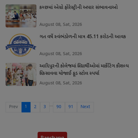
કચ્છમાં એગ્રો ફોરેસ્ટ્રીની અપાર સંભાવનાઓ
August 08, Sat, 2026
ગત વર્ષે સ્વંભંડોળની માત્ર 45.11 કરોડની આવક
August 08, Sat, 2026
આદિપુરની કોલેજમાં વિદ્યાર્થીઓમાં માર્કેટિંગ કૌશલ્ય
વિકસાવવા યોજાઈ ફૂડ સ્ટોલ સ્પર્ધા
August 08, Sat, 2026
…
1
Prev
2
3
90
91
Next
Panchang