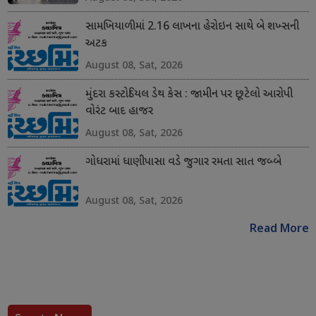
સામખિયાળીમાં 2.16 લાખના હેરોઇન સાથે બે શખ્સની
અટક
August 08, Sat, 2026
મુંદરા કસ્ટોડિયલ ડેથ કેસ : જામીન પર છૂટેલો આરોપી
વોરંટ બાદ હાજર
August 08, Sat, 2026
ગોધરામાં ધાણીપાસા વડે જુગાર રમતા સાત જબ્બે
August 08, Sat, 2026
Read More