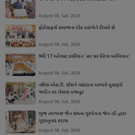
August 08, Sat, 2026
ફોટોગ્રાફર્સ સમાજના દરેક પ્રસંગોને દીપાવે છે
August 08, Sat, 2026
9થી 17 ઓગસ્ટ દરમિયાન `હર ઘર તિરંગા અભિયાન'
August 08, Sat, 2026
નલિયા એસ.ટી. સ્ટેશને બાંકડાના અભાવે મુસાફરો
જમીન પર બેસવા મજબૂર
August 08, Sat, 2026
ભુજ તપગચ્છ જૈન સંઘના ગુરુદેવના જેન-ઝી દ્વારા
ગુણાનુવાદ કરાયા
August 08, Sat, 2026