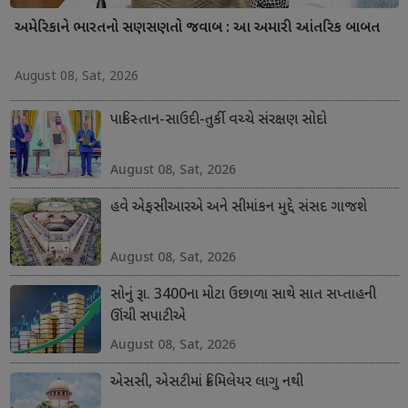
અમેરિકાને ભારતનો સણસણતો જવાબ : આ અમારી આંતરિક બાબત
August 08, Sat, 2026
પાકિસ્તાન-સાઉદી-તુર્કી વચ્ચે સંરક્ષણ સોદો
August 08, Sat, 2026
હવે એફસીઆરએ અને સીમાંકન મુદ્દે સંસદ ગાજશે
August 08, Sat, 2026
સોનું રૂા. 3400ના મોટા ઉછાળા સાથે સાત સપ્તાહની
ઊંચી સપાટીએ
August 08, Sat, 2026
એસસી, એસટીમાં ક્રિમિલેયર લાગુ નથી