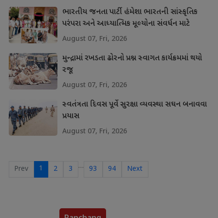
ભારતીય જનતા પાર્ટી હંમેશા ભારતની સાંસ્કૃતિક
પરંપરા અને આધ્યાત્મિક મૂલ્યોના સંવર્ધન માટે
પ્રતિબદ્ધ
August 07, Fri, 2026
મુન્દ્રામાં રખડતા ઢોરનો પ્રશ્ન સ્વાગત કાર્યક્રમમાં થયો
રજૂ
August 07, Fri, 2026
સ્વતંત્રતા દિવસ પૂર્વે સુરક્ષા વ્યવસ્થા સઘન બનાવવા
પ્રયાસ
August 07, Fri, 2026
…
1
Prev
2
3
93
94
Next
Panchang