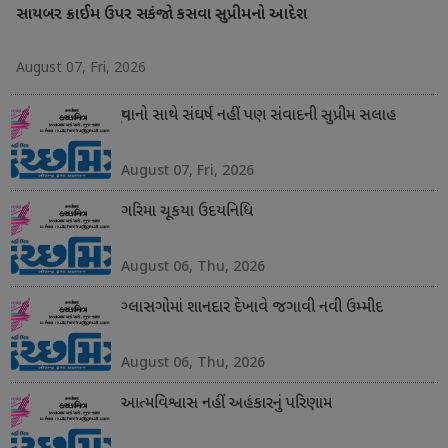
સાયબર ક્રાઈમ ઉપર સકંજો કસવા સુપ્રીમનો આદેશ
August 07, Fri, 2026
યુવાનો સાથે સંઘર્ષ નહીં પણ સંવાદની સુપ્રીમ સલાહ
August 07, Fri, 2026
ગરિમા ચૂકયા ઉદયનિધિ
August 06, Thu, 2026
ગ્લાસગોમાં શાનદાર દેખાવે જગાવી નવી ઉમ્મીદ
August 06, Thu, 2026
આત્મવિશ્વાસ નહીં અહંકારનું પરિણામ