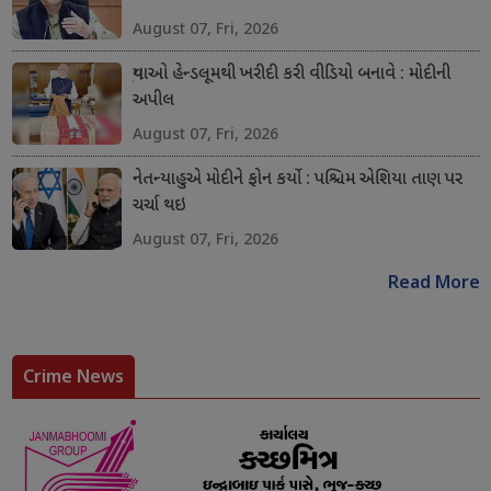
August 07, Fri, 2026
યુવાઓ હેન્ડલૂમથી ખરીદી કરી વીડિયો બનાવે : મોદીની
અપીલ
August 07, Fri, 2026
નેતન્યાહુએ મોદીને ફોન કર્યો : પશ્ચિમ એશિયા તાણ પર
ચર્ચા થઇ
August 07, Fri, 2026
Read More
Crime News