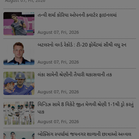
August 07, Fri, 2026
તન્વી શર્મા કોરિયા ઓપનની ક્વાર્ટર ફાઇનલમાં
August 07, Fri, 2026
બટલરનો વર્લ્ડ રેકોર્ડ : ટી-20 ફોર્મેટમાં સૌથી વધુ રન
August 07, Fri, 2026
લંકા સામેની શ્રેણીની તૈયારી ચકાસવાની તક
August 07, Fri, 2026
વિન્ડિઝ સામે 8 વિકેટે જીત મેળવી શ્રેણી 1-1થી ડ્રો કરતું
પાક
August 07, Fri, 2026
બોક્સિંગ સ્પર્ધામાં જયનગર શાળાની છાત્રાઓ અવ્વલ