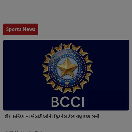
Sports News
ટીમ ઇન્ડિયાના ખેલાડીઓની ફિટનેસ ટેસ્ટ વધુ કડક બની