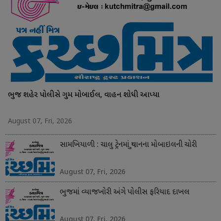
ભુજ શહેર પોલીસે ગુમ મોબાઈલ, વાહન શોધી આપ્યા
August 07, Fri, 2026
સામખિયાળી : ચાલુ ટ્રેનમાં યુવાનના મોબાઇલની ચોરી
August 07, Fri, 2026
ભુજમાં વ્યાજખોરી અંગે પોલીસ ફરિયાદ દાખલ
August 07, Fri, 2026