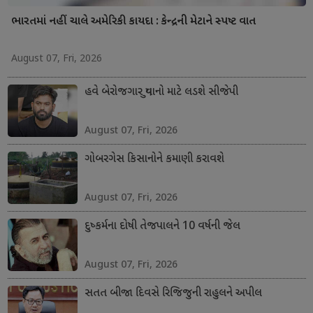
ભારતમાં નહીં ચાલે અમેરિકી કાયદા : કેન્દ્રની મેટાને સ્પષ્ટ વાત
August 07, Fri, 2026
હવે બેરોજગાર યુવાનો માટે લડશે સીજેપી
August 07, Fri, 2026
ગોબરગેસ કિસાનોને કમાણી કરાવશે
August 07, Fri, 2026
દુષ્કર્મના દોષી તેજપાલને 10 વર્ષની જેલ
August 07, Fri, 2026
સતત બીજા દિવસે રિજિજુની રાહુલને અપીલ