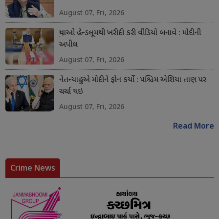
August 07, Fri, 2026
યુવાઓ હેન્ડલૂમથી ખરીદી કરી વીડિયો બનાવે : મોદીની
અપીલ
August 07, Fri, 2026
નેતન્યાહુએ મોદીને ફોન કર્યો : પશ્ચિમ એશિયા તાણ પર
ચર્ચા થઇ
August 07, Fri, 2026
Read More
Crime News