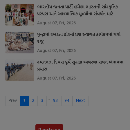
ભારતીય જનતા પાર્ટી હંમેશા ભારતની સાંસ્કૃતિક
પરંપરા અને આધ્યાત્મિક મૂલ્યોના સંવર્ધન માટે
પ્રતિબદ્ધ
August 07, Fri, 2026
મુન્દ્રામાં રખડતા ઢોરનો પ્રશ્ન સ્વાગત કાર્યક્રમમાં થયો
રજૂ
August 07, Fri, 2026
સ્વતંત્રતા દિવસ પૂર્વે સુરક્ષા વ્યવસ્થા સઘન બનાવવા
પ્રયાસ
August 07, Fri, 2026
…
1
Prev
2
3
93
94
Next
Panchang