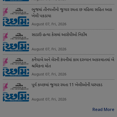
ભુજમાં તીનપત્તીનો જુગાર રમતા છ મહિલા સહિત આઠ
ખેલી પકડાયા
August 07, Fri, 2026
સાડાઉ હત્યા કેસમાં આરોપીઓ નિર્દોષ
August 07, Fri, 2026
કનૈયાબે અને લેરની કંપનીમાં કામ દરમ્યાન અકસ્માતમાં બે
શ્રમિકના મોત
August 07, Fri, 2026
પૂર્વ કચ્છમાં જુગાર રમતા 11 ખેલીઓની ધરપકડ
August 07, Fri, 2026
Read More