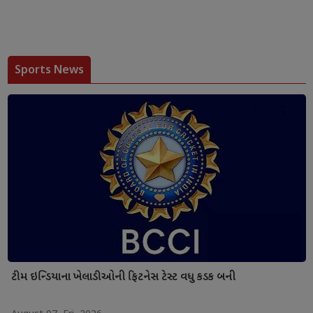
Sports News
ટીમ ઇન્ડિયાના ખેલાડીઓની ફિટનેસ ટેસ્ટ વધુ કડક બની