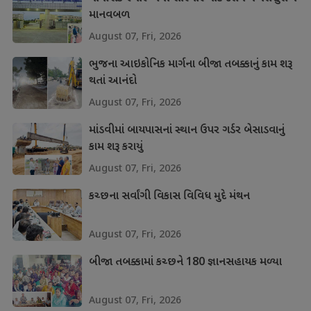
માનવબળ
August 07, Fri, 2026
ભુજના આઇકોનિક માર્ગના બીજા તબક્કાનું કામ શરૂ
થતાં આનંદો
August 07, Fri, 2026
માંડવીમાં બાયપાસનાં સ્થાન ઉપર ગર્ડર બેસાડવાનું
કામ શરૂ કરાયું
August 07, Fri, 2026
કચ્છના સર્વાંગી વિકાસ વિવિધ મુદે મંથન
August 07, Fri, 2026
બીજા તબક્કામાં કચ્છને 180 જ્ઞાનસહાયક મળ્યા
August 07, Fri, 2026