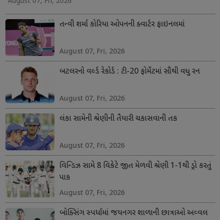
August 07, Fri, 2026
તન્વી શર્મા કોરિયા ઓપનની ક્વાર્ટર ફાઇનલમાં
August 07, Fri, 2026
બટલરનો વર્લ્ડ રેકોર્ડ : ટી-20 ફોર્મેટમાં સૌથી વધુ રન
August 07, Fri, 2026
લંકા સામેની શ્રેણીની તૈયારી ચકાસવાની તક
August 07, Fri, 2026
વિન્ડિઝ સામે 8 વિકેટે જીત મેળવી શ્રેણી 1-1થી ડ્રો કરતું
પાક
August 07, Fri, 2026
બોક્સિંગ સ્પર્ધામાં જયનગર શાળાની છાત્રાઓ અવ્વલ