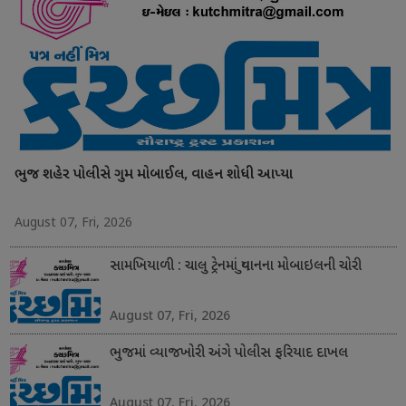
ભુજ શહેર પોલીસે ગુમ મોબાઈલ, વાહન શોધી આપ્યા
August 07, Fri, 2026
સામખિયાળી : ચાલુ ટ્રેનમાં યુવાનના મોબાઇલની ચોરી
August 07, Fri, 2026
ભુજમાં વ્યાજખોરી અંગે પોલીસ ફરિયાદ દાખલ
August 07, Fri, 2026