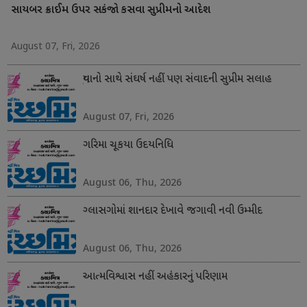
સાયબર ક્રાઈમ ઉપર સકંજો કસવા સુપ્રીમનો આદેશ
August 07, Fri, 2026
યુવાનો સાથે સંઘર્ષ નહીં પણ સંવાદની સુપ્રીમ સલાહ
August 07, Fri, 2026
ગરિમા ચૂકયા ઉદયનિધિ
August 06, Thu, 2026
ગ્લાસગોમાં શાનદાર દેખાવે જગાવી નવી ઉમ્મીદ
August 06, Thu, 2026
આત્મવિશ્વાસ નહીં અહંકારનું પરિણામ