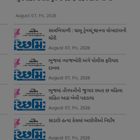
August 07, Fri, 2026
સામખિયાળી : ચાલુ ટ્રેનમાં યુવાનના મોબાઇલની
ચોરી
August 07, Fri, 2026
ભુજમાં વ્યાજખોરી અંગે પોલીસ ફરિયાદ
દાખલ
August 07, Fri, 2026
ભુજમાં તીનપત્તીનો જુગાર રમતા છ મહિલા
સહિત આઠ ખેલી પકડાયા
August 07, Fri, 2026
સાડાઉ હત્યા કેસમાં આરોપીઓ નિર્દોષ
August 07, Fri, 2026