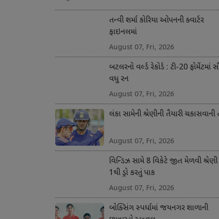
તન્વી શર્મા કોરિયા ઓપનની ક્વાર્ટર
ફાઇનલમાં
August 07, Fri, 2026
બટલરનો વર્લ્ડ રેકોર્ડ : ટી-20 ફોર્મેટમાં 
વધુ રન
August 07, Fri, 2026
લંકા સામેની શ્રેણીની તૈયારી ચકાસવાની
August 07, Fri, 2026
વિન્ડિઝ સામે 8 વિકેટે જીત મેળવી શ્રેણી
1થી ડ્રો કરતું પાક
August 07, Fri, 2026
બોક્સિંગ સ્પર્ધામાં જયનગર શાળાની