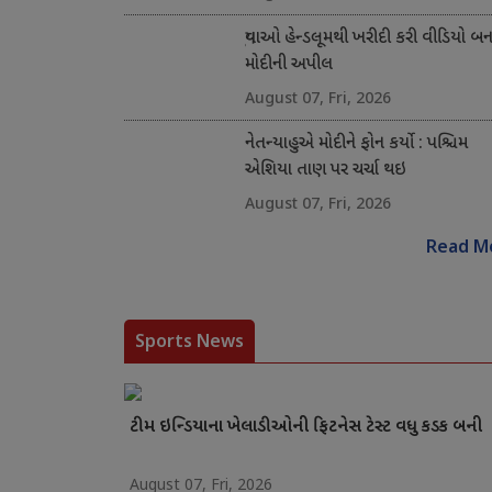
યુવાઓ હેન્ડલૂમથી ખરીદી કરી વીડિયો બના
મોદીની અપીલ
August 07, Fri, 2026
નેતન્યાહુએ મોદીને ફોન કર્યો : પશ્ચિમ
એશિયા તાણ પર ચર્ચા થઇ
August 07, Fri, 2026
Read M
Sports News
ટીમ ઇન્ડિયાના ખેલાડીઓની ફિટનેસ ટેસ્ટ વધુ કડક બની
August 07, Fri, 2026