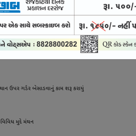
સારવાર માટે દેશને મળશે કુશળ માનવબળ
ા બીજા તબક્કાનું કામ શરૂ થતાં આનંદો
થાન ઉપર ગર્ડર બેસાડવાનું કામ શરૂ કરાયું
 વિવિધ મુદે મંથન