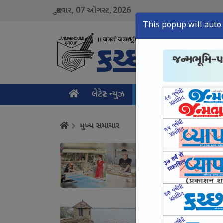
07
2026
શુક્રવાર,
ઑગસ્ટ,
This popup will auto 
લેટેસ્ટ ન્યુઝ
મુખ્ય સમાચાર
ક્રાઇમ ન
મુખ્ય સમાચાર
કચ્છનું વણાટકામ એક 
August 07, Fri, 2026
શિણાય ડેમથી આદિપુરન