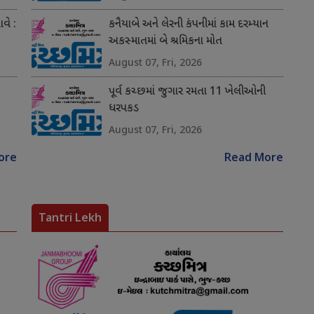
વે :
કનૈયાબે અને લેરની કંપનીમાં કામ દરમ્યાન
અકસ્માતમાં બે શ્રમિકના મોત
August 07, Fri, 2026
પૂર્વ કચ્છમાં જુગાર રમતા 11 ખેલીઓની
ધરપકડ
August 07, Fri, 2026
ore
Read More
Tantri Lekh