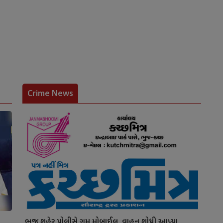
Crime News
ભુજ શહેર પોલીસે ગુમ મોબાઈલ, વાહન શોધી આપ્યા