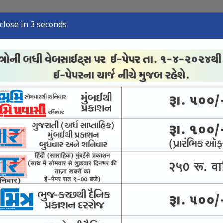
close in 2 seconds
્યુઝ
સ્પોર્ટ્સ ન્યુઝ
તંત્રી લેખ
અવસાન નોંધ
ઈ-પેપર
વારસો અને જીવંત ઉદ્યોગ
ે પીવાનું પાણી આપવાની યોજના નિષ્ફળ