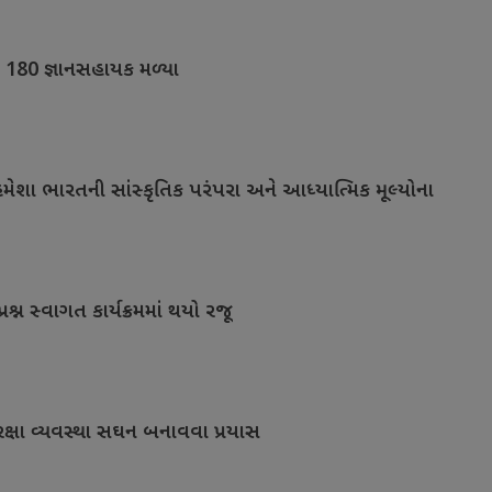
ે 180 જ્ઞાનસહાયક મળ્યા
મેશા ભારતની સાંસ્કૃતિક પરંપરા અને આધ્યાત્મિક મૂલ્યોના
પ્રશ્ન સ્વાગત કાર્યક્રમમાં થયો રજૂ
 સુરક્ષા વ્યવસ્થા સઘન બનાવવા પ્રયાસ