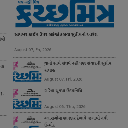
સાયબર ક્રાઈમ ઉપર સકંજો કસવા સુપ્રીમનો આદેશ
સૌથી
August 07, Fri, 2026
યુવાનો સાથે સંઘર્ષ નહીં પણ સંવાદની સુપ્રીમ
 તક
સલાહ
August 07, Fri, 2026
ગરિમા ચૂકયા ઉદયનિધિ
 1-
August 06, Thu, 2026
ગ્લાસગોમાં શાનદાર દેખાવે જગાવી નવી
ઉમ્મીદ