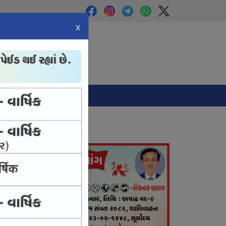
X
Panchang