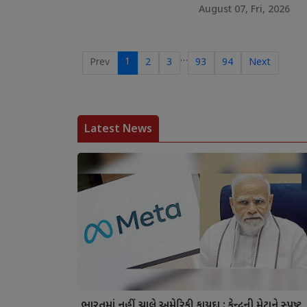
August 07, Fri, 2026
…
1
Prev
2
3
93
94
Next
Latest News
ભારતમાં નહીં ચાલે અમેરિકી કાયદા : કેન્દ્રની મેટાને સ્પષ્ટ