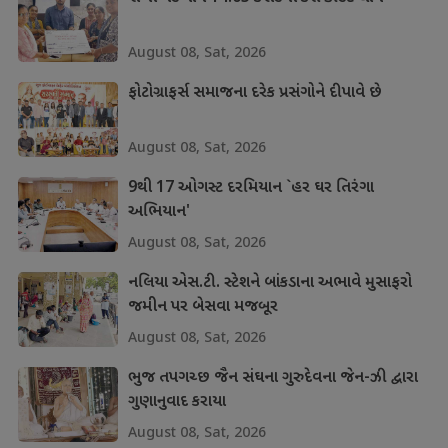
August 08, Sat, 2026
ફોટોગ્રાફર્સ સમાજના દરેક પ્રસંગોને દીપાવે છે
August 08, Sat, 2026
9થી 17 ઓગસ્ટ દરમિયાન `હર ઘર તિરંગા
અભિયાન'
August 08, Sat, 2026
નલિયા એસ.ટી. સ્ટેશને બાંકડાના અભાવે મુસાફરો
જમીન પર બેસવા મજબૂર
August 08, Sat, 2026
ભુજ તપગચ્છ જૈન સંઘના ગુરુદેવના જેન-ઝી દ્વારા
ગુણાનુવાદ કરાયા
August 08, Sat, 2026