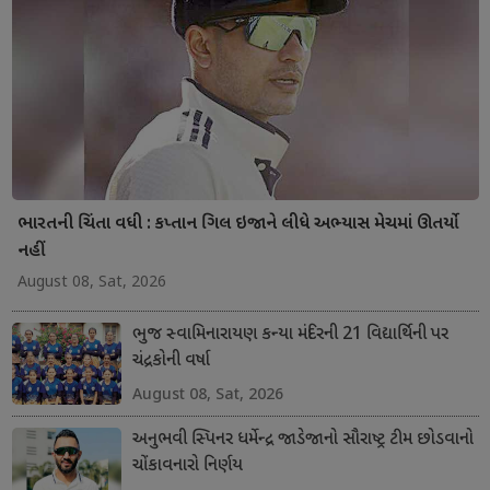
ભારતની ચિંતા વધી : કપ્તાન ગિલ ઇજાને લીધે અભ્યાસ મેચમાં ઊતર્યો
નહીં
August 08, Sat, 2026
ભુજ સ્વામિનારાયણ કન્યા મંદિરની 21 વિદ્યાર્થિની પર
ચંદ્રકોની વર્ષા
August 08, Sat, 2026
અનુભવી સ્પિનર ધર્મેન્દ્ર જાડેજાનો સૌરાષ્ટ્ર ટીમ છોડવાનો
ચોંકાવનારો નિર્ણય