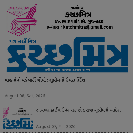
વાહનોનો થર્ડ પાર્ટી વીમો : સુપ્રીમનો ઉમદા નિર્દેશ
August 08, Sat, 2026
સાયબર ક્રાઈમ ઉપર સકંજો કસવા સુપ્રીમનો આદેશ
August 07, Fri, 2026