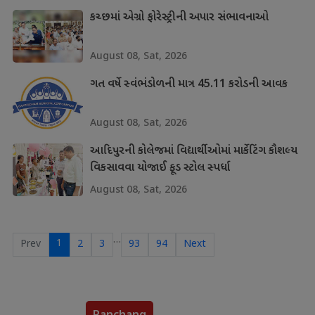
કચ્છમાં એગ્રો ફોરેસ્ટ્રીની અપાર સંભાવનાઓ
August 08, Sat, 2026
ગત વર્ષે સ્વંભંડોળની માત્ર 45.11 કરોડની આવક
August 08, Sat, 2026
આદિપુરની કોલેજમાં વિદ્યાર્થીઓમાં માર્કેટિંગ કૌશલ્ય
વિકસાવવા યોજાઈ ફૂડ સ્ટોલ સ્પર્ધા
August 08, Sat, 2026
…
1
Prev
2
3
93
94
Next
Panchang