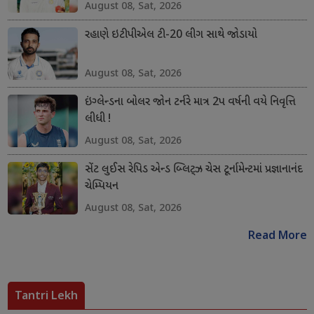
August 08, Sat, 2026
રહાણે ઇટીપીએલ ટી-20 લીગ સાથે જોડાયો
August 08, Sat, 2026
ઇંગ્લેન્ડના બોલર જોન ટર્નરે માત્ર 2પ વર્ષની વયે નિવૃત્તિ
લીધી !
August 08, Sat, 2026
સેંટ લુઈસ રેપિડ એન્ડ બ્લિટ્ઝ ચેસ ટૂર્નામેન્ટમાં પ્રજ્ઞાનાનંદ
ચેમ્પિયન
August 08, Sat, 2026
Read More
Tantri Lekh