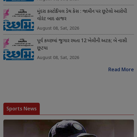
મુંદરા કસ્ટોડિયલ ડેથ કેસ : જામીન પર છૂટેલો આરોપી
વોરંટ બાદ હાજર
August 08, Sat, 2026
પૂર્વ કચ્છમાં જુગાર રમતા 12 ખેલીની અટક; બે નાસી
છૂટયા
August 08, Sat, 2026
Read More
Sports News