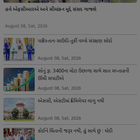
હવે એફસીઆરએ અને સીમાંકન મુદ્દે સંસદ ગાજશે
August 08, Sat, 2026
પાકિસ્તાન-સાઉદી-તુર્કી વચ્ચે સંરક્ષણ સોદો
August 08, Sat, 2026
સોનું રૂા. 3400ના મોટા ઉછાળા સાથે સાત સપ્તાહની
ઊંચી સપાટીએ
August 08, Sat, 2026
એસસી, એસટીમાં ક્રિમિલેયર લાગુ નથી
August 08, Sat, 2026
કોઈને ચિંતાની જરૂર નથી, હું સાથે છું : મોદી