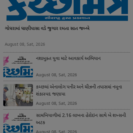
ગોધરામાં ધાણીપાસા વડે જુગાર રમતા સાત જબ્બે
August 08, Sat, 2026
નશામુક્ત યુવા માટે આવકાર્ય અભિયાન
August 08, Sat, 2026
કચ્છમાં એનાલોગ પનીર અને ચીઝની તપાસમાં નમૂના
શંકાસ્પદ જણાયા
August 08, Sat, 2026
સામખિયાળીમાં 2.16 લાખના હેરોઇન સાથે બે શખ્સની
અટક
August 08, Sat, 2026