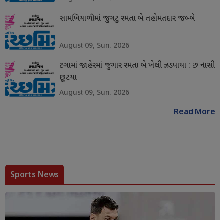
સામખિયાળીમાં જુગટુ રમતા બે તહોમતદાર જબ્બે
August 09, Sun, 2026
ટગામાં જાહેરમાં જુગાર રમતા બે ખેલી ઝડપાયા : છ નાસી
છૂટયા
August 09, Sun, 2026
Read More
Sports News