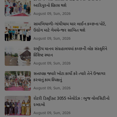
આદિપુરનો વિકાસ થશે
August 09, Sun, 2026
સામખિયાળી-ગાંધીધામ ચાર લાઈન કચ્છના પોર્ટ,
ઉદ્યોગ માટે ગેમચેન્જર સાબિત થશે
August 09, Sun, 2026
રાષ્ટ્રીય માનવ સંગ્રહાલયમાં કચ્છની લોક સંસ્કૃતિને
વિશિષ્ટ સ્થાન
August 09, Sun, 2026
સત્તાપક્ષ જ્યારે ખોટા કાર્યો કરે ત્યારે તેને ઉજાગર
કરવાનું કામ વિપક્ષનું
August 09, Sun, 2026
રોટરી ડિસ્ટ્રીક્ટ 3055 એવોર્ડઝ : ભુજ વોલસિટીનો
દબદબો
August 09, Sun, 2026