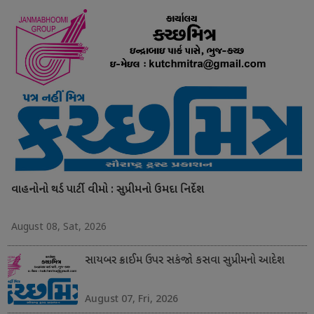
વાહનોનો થર્ડ પાર્ટી વીમો : સુપ્રીમનો ઉમદા નિર્દેશ
August 08, Sat, 2026
સાયબર ક્રાઈમ ઉપર સકંજો કસવા સુપ્રીમનો આદેશ
August 07, Fri, 2026