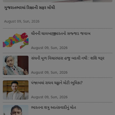
ગુજરાતભરમાં રિક્ષાની સફર મોંઘી
August 09, Sun, 2026
ચીનની ચાલબાજી; ભારતનો સજ્જડ જવાબ
August 09, Sun, 2026
સંઘની મૂળ વિચારધારા હજુ બદલી નથી : શશિ થરૂર
August 09, Sun, 2026
પંજાબમાં રાઘવ ચઢ્ઢાને મોટી ભૂમિકા?
August 09, Sun, 2026
ભારતના શત્રુ આતંકવાદીનું મોત