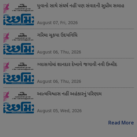
યુવાનો સાથે સંઘર્ષ નહીં પણ સંવાદની સુપ્રીમ સલાહ
August 07, Fri, 2026
ગરિમા ચૂકયા ઉદયનિધિ
August 06, Thu, 2026
ગ્લાસગોમાં શાનદાર દેખાવે જગાવી નવી ઉમ્મીદ
August 06, Thu, 2026
આત્મવિશ્વાસ નહીં અહંકારનું પરિણામ
August 05, Wed, 2026
Read More