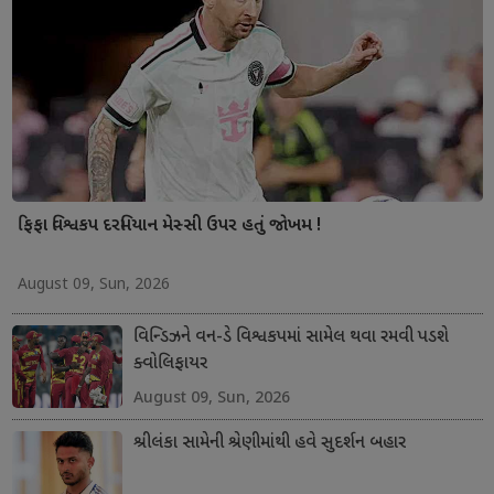
ફિફા વિશ્વકપ દરમિયાન મેસ્સી ઉપર હતું જોખમ !
August 09, Sun, 2026
વિન્ડિઝને વન-ડે વિશ્વકપમાં સામેલ થવા રમવી પડશે
ક્વોલિફાયર
August 09, Sun, 2026
શ્રીલંકા સામેની શ્રેણીમાંથી હવે સુદર્શન બહાર