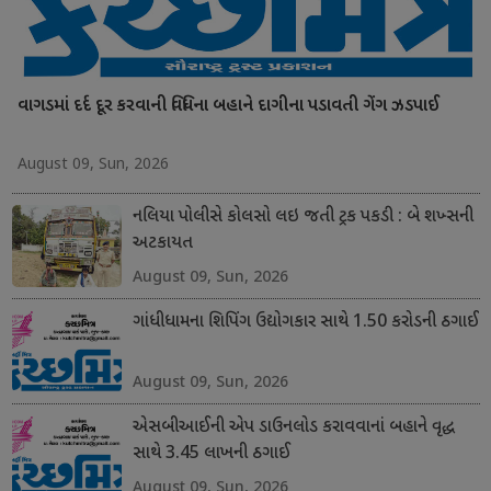
વાગડમાં દર્દ દૂર કરવાની વિધિના બહાને દાગીના પડાવતી ગેંગ ઝડપાઈ
August 09, Sun, 2026
નલિયા પોલીસે કોલસો લઇ જતી ટ્રક પકડી : બે શખ્સની
અટકાયત
August 09, Sun, 2026
ગાંધીધામના શિપિંગ ઉદ્યોગકાર સાથે 1.50 કરોડની ઠગાઈ
August 09, Sun, 2026
એસબીઆઈની એપ ડાઉનલોડ કરાવવાનાં બહાને વૃદ્ધ
સાથે 3.45 લાખની ઠગાઈ
August 09, Sun, 2026