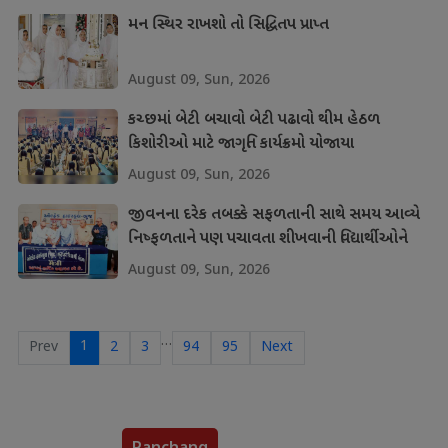
મન સ્થિર રાખશો તો સિદ્ધિતપ પ્રાપ્ત
August 09, Sun, 2026
કચ્છમાં બેટી બચાવો બેટી પઢાવો થીમ હેઠળ
કિશોરીઓ માટે જાગૃતિ કાર્યક્રમો યોજાયા
August 09, Sun, 2026
જીવનના દરેક તબક્કે સફળતાની સાથે સમય આવ્યે
નિષ્ફળતાને પણ પચાવતા શીખવાની વિદ્યાર્થીઓને
શીખ
August 09, Sun, 2026
…
1
Prev
2
3
94
95
Next
Panchang