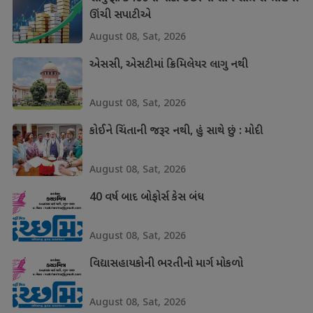
ઊંચી સપાટીએ
August 08, Sat, 2026
એસસી, એસટીમાં ક્રિમિલેયર લાગુ નથી
August 08, Sat, 2026
કોઈને ચિંતાની જરૂર નથી, હું સાથે છું : મોદી
August 08, Sat, 2026
40 વર્ષ બાદ બોફોર્સ કેસ બંધ
August 08, Sat, 2026
વિદ્યાસહાયકોની ભરતીનો માર્ગ મોકળો
August 08, Sat, 2026