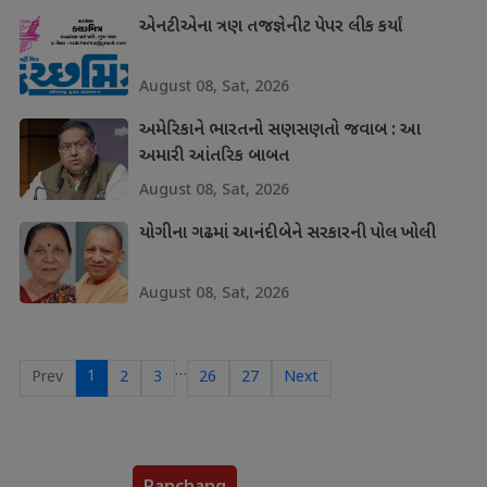
એનટીએના ત્રણ તજજ્ઞેનીટ પેપર લીક કર્યાં
August 08, Sat, 2026
અમેરિકાને ભારતનો સણસણતો જવાબ : આ
અમારી આંતરિક બાબત
August 08, Sat, 2026
યોગીના ગઢમાં આનંદીબેને સરકારની પોલ ખોલી
August 08, Sat, 2026
…
1
Prev
2
3
26
27
Next
Panchang