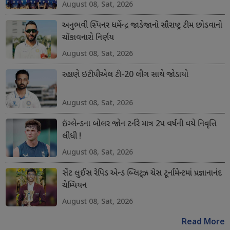
August 08, Sat, 2026
અનુભવી સ્પિનર ધર્મેન્દ્ર જાડેજાનો સૌરાષ્ટ્ર ટીમ છોડવાનો
ચોંકાવનારો નિર્ણય
August 08, Sat, 2026
રહાણે ઇટીપીએલ ટી-20 લીગ સાથે જોડાયો
August 08, Sat, 2026
ઇંગ્લેન્ડના બોલર જોન ટર્નરે માત્ર 2પ વર્ષની વયે નિવૃત્તિ
લીધી !
August 08, Sat, 2026
સેંટ લુઈસ રેપિડ એન્ડ બ્લિટ્ઝ ચેસ ટૂર્નામેન્ટમાં પ્રજ્ઞાનાનંદ
ચેમ્પિયન
August 08, Sat, 2026
Read More