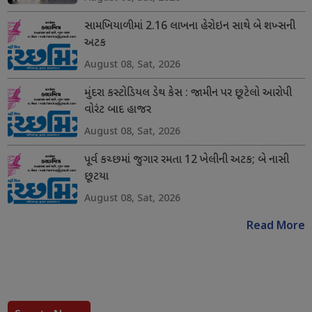
સામખિયાળીમાં 2.16 લાખના હેરોઇન સાથે બે શખ્સની
અટક
August 08, Sat, 2026
મુંદરા કસ્ટોડિયલ ડેથ કેસ : જામીન પર છૂટેલો આરોપી
વોરંટ બાદ હાજર
August 08, Sat, 2026
પૂર્વ કચ્છમાં જુગાર રમતા 12 ખેલીની અટક; બે નાસી
છૂટયા
August 08, Sat, 2026
Read More