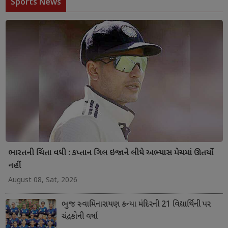
Sports News
ભારતની ચિંતા વધી : કપ્તાન ગિલ ઇજાને લીધે અભ્યાસ મેચમાં ઊતર્યો
નહીં
August 08, Sat, 2026
ભુજ સ્વામિનારાયણ કન્યા મંદિરની 21 વિદ્યાર્થિની પર
ચંદ્રકોની વર્ષા