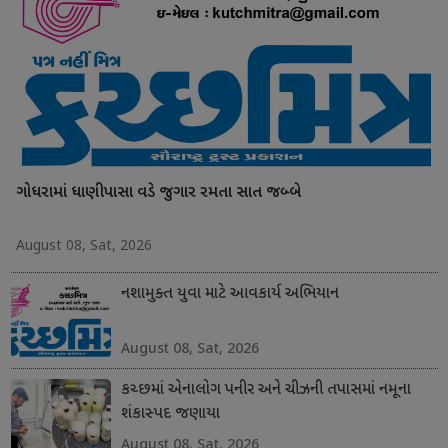
ગોધરામાં ધાણીપાસા વડે જુગાર રમતા સાત જબ્બે
August 08, Sat, 2026
નશામુક્ત યુવા માટે આવકાર્ય અભિયાન
August 08, Sat, 2026
કચ્છમાં એનાલોગ પનીર અને ચીઝની તપાસમાં નમૂના
શંકાસ્પદ જણાયા
August 08, Sat, 2026