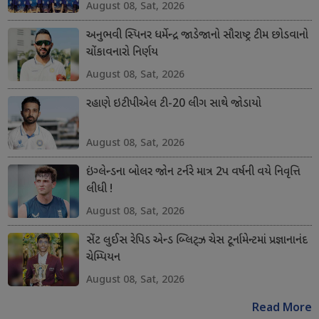
August 08, Sat, 2026
અનુભવી સ્પિનર ધર્મેન્દ્ર જાડેજાનો સૌરાષ્ટ્ર ટીમ છોડવાનો
ચોંકાવનારો નિર્ણય
August 08, Sat, 2026
રહાણે ઇટીપીએલ ટી-20 લીગ સાથે જોડાયો
August 08, Sat, 2026
ઇંગ્લેન્ડના બોલર જોન ટર્નરે માત્ર 2પ વર્ષની વયે નિવૃત્તિ
લીધી !
August 08, Sat, 2026
સેંટ લુઈસ રેપિડ એન્ડ બ્લિટ્ઝ ચેસ ટૂર્નામેન્ટમાં પ્રજ્ઞાનાનંદ
ચેમ્પિયન
August 08, Sat, 2026
Read More