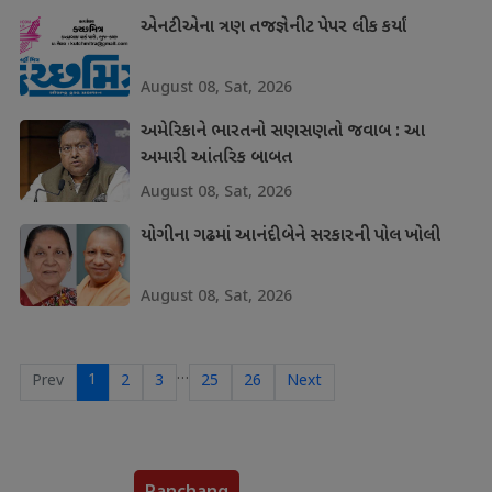
એનટીએના ત્રણ તજજ્ઞેનીટ પેપર લીક કર્યાં
August 08, Sat, 2026
અમેરિકાને ભારતનો સણસણતો જવાબ : આ
અમારી આંતરિક બાબત
August 08, Sat, 2026
યોગીના ગઢમાં આનંદીબેને સરકારની પોલ ખોલી
August 08, Sat, 2026
…
1
Prev
2
3
25
26
Next
Panchang