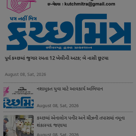
પૂર્વ કચ્છમાં જુગાર રમતા 12 ખેલીની અટક; બે નાસી છૂટયા
August 08, Sat, 2026
નશામુક્ત યુવા માટે આવકાર્ય અભિયાન
August 08, Sat, 2026
કચ્છમાં એનાલોગ પનીર અને ચીઝની તપાસમાં નમૂના
શંકાસ્પદ જણાયા
August 08, Sat, 2026