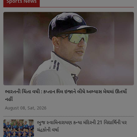
Sports News
ભારતની ચિંતા વધી : કપ્તાન ગિલ ઇજાને લીધે અભ્યાસ મેચમાં ઊતર્યો
નહીં
August 08, Sat, 2026
ભુજ સ્વામિનારાયણ કન્યા મંદિરની 21 વિદ્યાર્થિની પર
ચંદ્રકોની વર્ષા