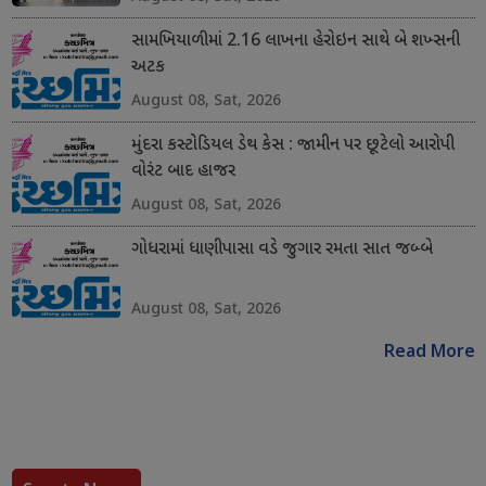
સામખિયાળીમાં 2.16 લાખના હેરોઇન સાથે બે શખ્સની
અટક
August 08, Sat, 2026
મુંદરા કસ્ટોડિયલ ડેથ કેસ : જામીન પર છૂટેલો આરોપી
વોરંટ બાદ હાજર
August 08, Sat, 2026
ગોધરામાં ધાણીપાસા વડે જુગાર રમતા સાત જબ્બે
August 08, Sat, 2026
Read More