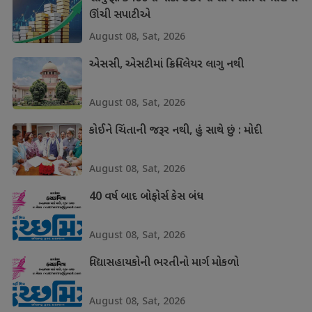
ઊંચી સપાટીએ
August 08, Sat, 2026
એસસી, એસટીમાં ક્રિમિલેયર લાગુ નથી
August 08, Sat, 2026
કોઈને ચિંતાની જરૂર નથી, હું સાથે છું : મોદી
August 08, Sat, 2026
40 વર્ષ બાદ બોફોર્સ કેસ બંધ
August 08, Sat, 2026
વિદ્યાસહાયકોની ભરતીનો માર્ગ મોકળો
August 08, Sat, 2026