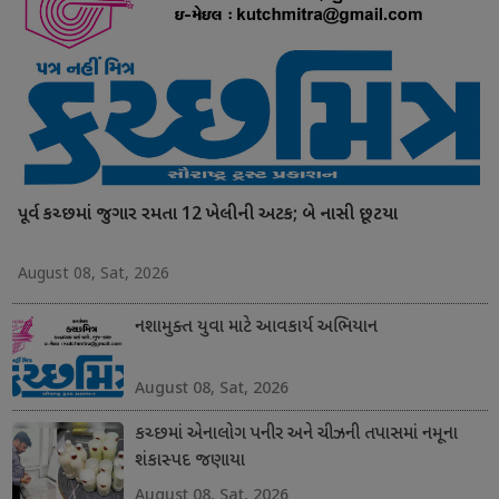
પૂર્વ કચ્છમાં જુગાર રમતા 12 ખેલીની અટક; બે નાસી છૂટયા
August 08, Sat, 2026
નશામુક્ત યુવા માટે આવકાર્ય અભિયાન
August 08, Sat, 2026
કચ્છમાં એનાલોગ પનીર અને ચીઝની તપાસમાં નમૂના
શંકાસ્પદ જણાયા
August 08, Sat, 2026