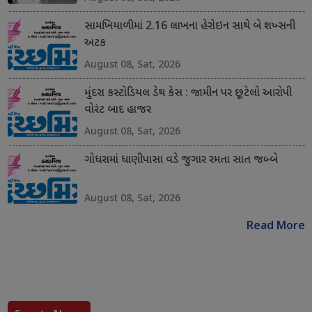
સામખિયાળીમાં 2.16 લાખના હેરોઇન સાથે બે શખ્સની
અટક
August 08, Sat, 2026
મુંદરા કસ્ટોડિયલ ડેથ કેસ : જામીન પર છૂટેલો આરોપી
વોરંટ બાદ હાજર
August 08, Sat, 2026
ગોધરામાં ધાણીપાસા વડે જુગાર રમતા સાત જબ્બે
August 08, Sat, 2026
Read More