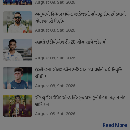
August 08, Sat, 2026
અનુભવી સ્પિનર ધર્મેન્દ્ર જાડેજાનો સૌરાષ્ટ્ર ટીમ છોડવાનો
ચોંકાવનારો નિર્ણય
August 08, Sat, 2026
રહાણે ઇટીપીએલ ટી-20 લીગ સાથે જોડાયો
August 08, Sat, 2026
ઇંગ્લેન્ડના બોલર જોન ટર્નરે માત્ર 2પ વર્ષની વયે નિવૃત્તિ
લીધી !
August 08, Sat, 2026
સેંટ લુઈસ રેપિડ એન્ડ બ્લિટ્ઝ ચેસ ટૂર્નામેન્ટમાં પ્રજ્ઞાનાનંદ
ચેમ્પિયન
August 08, Sat, 2026
Read More