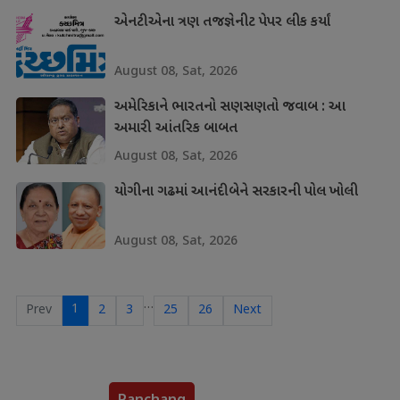
એનટીએના ત્રણ તજજ્ઞેનીટ પેપર લીક કર્યાં
August 08, Sat, 2026
અમેરિકાને ભારતનો સણસણતો જવાબ : આ
અમારી આંતરિક બાબત
August 08, Sat, 2026
યોગીના ગઢમાં આનંદીબેને સરકારની પોલ ખોલી
August 08, Sat, 2026
…
1
Prev
2
3
25
26
Next
Panchang