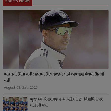
Sports News
ભારતની ચિંતા વધી : કપ્તાન ગિલ ઇજાને લીધે અભ્યાસ મેચમાં ઊતર્યો
નહીં
August 08, Sat, 2026
ભુજ સ્વામિનારાયણ કન્યા મંદિરની 21 વિદ્યાર્થિની પર
ચંદ્રકોની વર્ષા