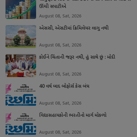
ઊંચી સપાટીએ
August 08, Sat, 2026
એસસી, એસટીમાં ક્રિમિલેયર લાગુ નથી
August 08, Sat, 2026
કોઈને ચિંતાની જરૂર નથી, હું સાથે છું : મોદી
August 08, Sat, 2026
40 વર્ષ બાદ બોફોર્સ કેસ બંધ
August 08, Sat, 2026
વિદ્યાસહાયકોની ભરતીનો માર્ગ મોકળો
August 08, Sat, 2026