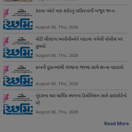
કંડલા બંદરે ત્રણ કરોડનું પાકિસ્તાની ખજૂર જપ્ત
August 06, Thu, 2026
મોટી ચીરઇના આરોપીઓને પકડવા ગયેલી પોલીસ પર
હુમલો
August 06, Thu, 2026
ધ્રબની દુકાનમાંથી ગાંજાના જથ્થા સાથે શખ્સ પકડાયો
August 06, Thu, 2026
મુંદરાના ચાર ધાર્મિક સ્થળનાં ડિમોલિશન સામે હાઇકોર્ટનો
સ્ટે
August 06, Thu, 2026
Read More