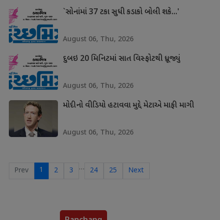
`સોનાંમાં 37 ટકા સુધી કડાકો બોલી શકે...'
August 06, Thu, 2026
દુબઇ 20 મિનિટમાં સાત વિસ્ફોટથી ધ્રૂજ્યું
August 06, Thu, 2026
મોદીનો વીડિયો હટાવવા મુદ્દે મેટાએ માફી માગી
August 06, Thu, 2026
…
1
Prev
2
3
24
25
Next
Panchang