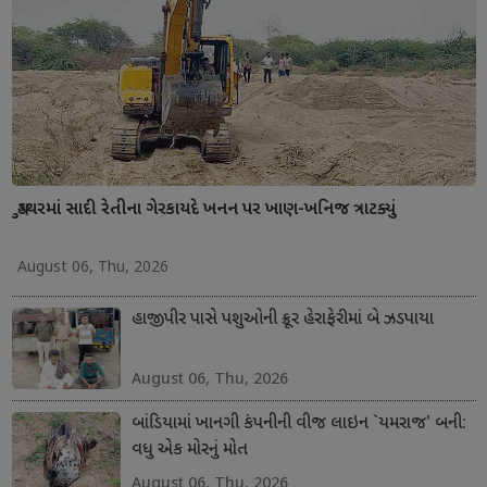
ગુડથરમાં સાદી રેતીના ગેરકાયદે ખનન પર ખાણ-ખનિજ ત્રાટક્યું
August 06, Thu, 2026
હાજીપીર પાસે પશુઓની ક્રૂર હેરાફેરીમાં બે ઝડપાયા
August 06, Thu, 2026
બાંડિયામાં ખાનગી કંપનીની વીજ લાઇન `યમરાજ' બની:
વધુ એક મોરનું મોત
August 06, Thu, 2026