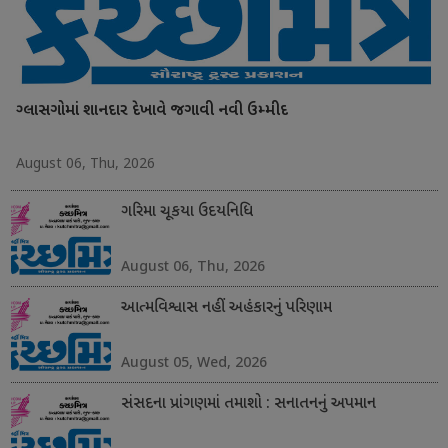
ગ્લાસગોમાં શાનદાર દેખાવે જગાવી નવી ઉમ્મીદ
August 06, Thu, 2026
ગરિમા ચૂકયા ઉદયનિધિ
August 06, Thu, 2026
આત્મવિશ્વાસ નહીં અહંકારનું પરિણામ
August 05, Wed, 2026
સંસદના પ્રાંગણમાં તમાશો : સનાતનનું અપમાન