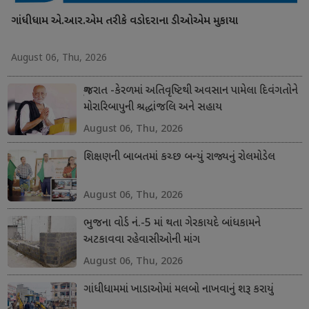
ગાંધીધામ એ.આર.એમ તરીકે વડોદરાના ડીઓએમ મુકાયા
August 06, Thu, 2026
ગુજરાત -કેરળમાં અતિવૃષ્ટિથી અવસાન પામેલા દિવંગતોને
મોરારિબાપુની શ્રદ્ધાંજલિ અને સહાય
August 06, Thu, 2026
શિક્ષણની બાબતમાં કચ્છ બન્યું રાજ્યનું રોલમોડેલ
August 06, Thu, 2026
ભુજના વોર્ડ નં.-5 માં થતા ગેરકાયદે બાંધકામને
અટકાવવા રહેવાસીઓની માંગ
August 06, Thu, 2026
ગાંધીધામમાં ખાડાઓમાં મલબો નાખવાનું શરૂ કરાયું