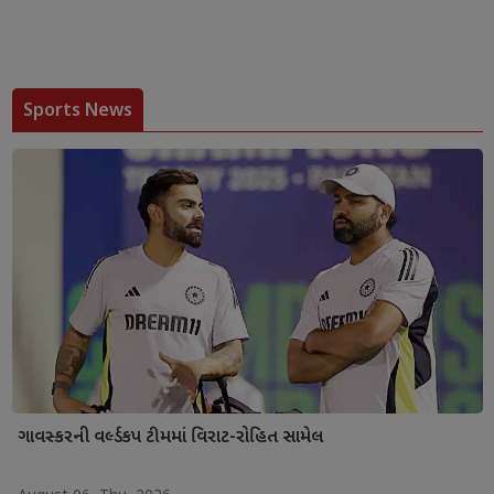
Sports News
ગાવસ્કરની વર્લ્ડકપ ટીમમાં વિરાટ-રોહિત સામેલ