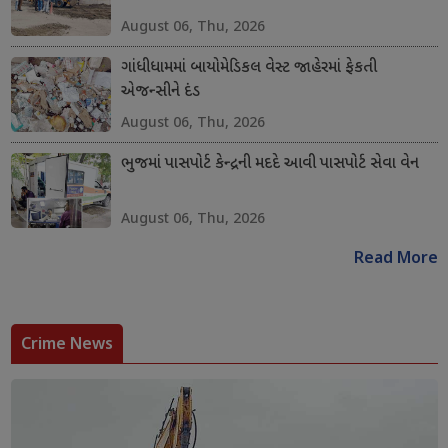
August 06, Thu, 2026
ગાંધીધામમાં બાયોમેડિકલ વેસ્ટ જાહેરમાં ફેકતી
એજન્સીને દંડ
August 06, Thu, 2026
ભુજમાં પાસપોર્ટ કેન્દ્રની મદદે આવી પાસપોર્ટ સેવા વેન
August 06, Thu, 2026
Read More
Crime News