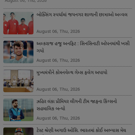
August 06, Thu, 2026
બોક્સિંગ સ્પર્ધામાં જયનગર શાળાની છાત્રાઓ અવ્વલ
August 06, Thu, 2026
અલ્કરાજ હજુ અનફિટ : સિનસિનાટી ઓપનમાંથી ખસી
ગયો
August 06, Thu, 2026
મુખ્યમંત્રીને કોમનવેલ્થ ગેમ્સ ફલેગ અપાયો
August 06, Thu, 2026
ઝહિર લંકા પ્રીમિયર લીગની ટીમ જાફના કિંગ્સનો
સહમાલિક બન્યો
August 06, Thu, 2026
ટેસ્ટ શ્રેણી અગાઉ ઓસિ. ભારતમાં કોઈ અભ્યાસ મેચ