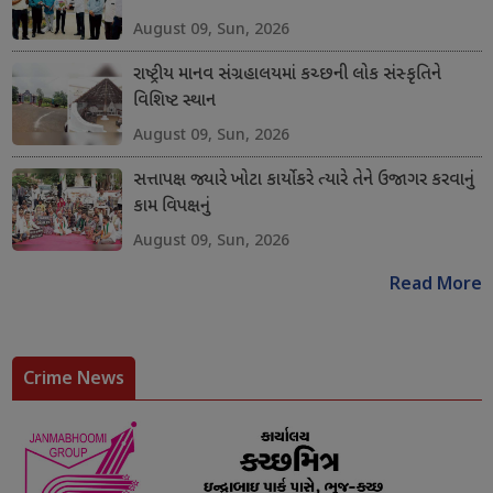
August 09, Sun, 2026
રાષ્ટ્રીય માનવ સંગ્રહાલયમાં કચ્છની લોક સંસ્કૃતિને
વિશિષ્ટ સ્થાન
August 09, Sun, 2026
સત્તાપક્ષ જ્યારે ખોટા કાર્યો કરે ત્યારે તેને ઉજાગર કરવાનું
કામ વિપક્ષનું
August 09, Sun, 2026
Read More
Crime News