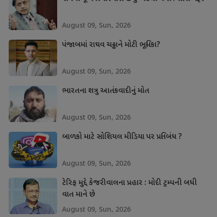
August 09, Sun, 2026
પંજાબમાં રાઘવ ચઢ્ઢાને મોટી ભૂમિકા?
August 09, Sun, 2026
ભારતના શત્રુ આતંકવાદીનું મોત
August 09, Sun, 2026
બાળકો માટે સોશિયલ મીડિયા પર પ્રતિબંધ ?
August 09, Sun, 2026
ટેરિફ મુદ્દે કેજરીવાલના પ્રહાર : મોદી ટ્રમ્પની બધી
વાત માને છે
August 09, Sun, 2026