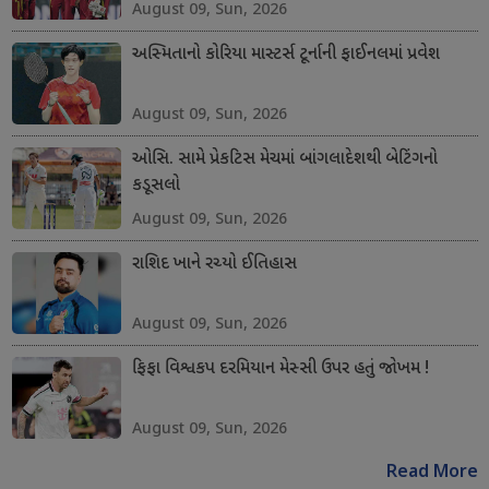
August 09, Sun, 2026
અસ્મિતાનો કોરિયા માસ્ટર્સ ટૂર્નાની ફાઈનલમાં પ્રવેશ
August 09, Sun, 2026
ઓસિ. સામે પ્રેકટિસ મેચમાં બાંગલાદેશથી બેટિંગનો
કડૂસલો
August 09, Sun, 2026
રાશિદ ખાને રચ્યો ઈતિહાસ
August 09, Sun, 2026
ફિફા વિશ્વકપ દરમિયાન મેસ્સી ઉપર હતું જોખમ !
August 09, Sun, 2026
Read More