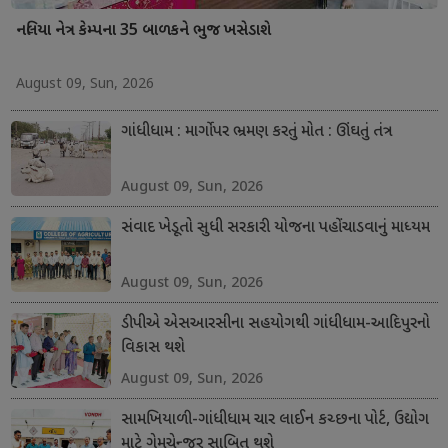
નલિયા નેત્ર કેમ્પના 35 બાળકને ભુજ ખસેડાશે
August 09, Sun, 2026
ગાંધીધામ : માર્ગો પર ભ્રમણ કરતું મોત : ઊંઘતું તંત્ર
August 09, Sun, 2026
સંવાદ ખેડૂતો સુધી સરકારી યોજના પહોંચાડવાનું માધ્યમ
August 09, Sun, 2026
ડીપીએ એસઆરસીના સહયોગથી ગાંધીધામ-આદિપુરનો
વિકાસ થશે
August 09, Sun, 2026
સામખિયાળી-ગાંધીધામ ચાર લાઈન કચ્છના પોર્ટ, ઉદ્યોગ
માટે ગેમચેન્જર સાબિત થશે