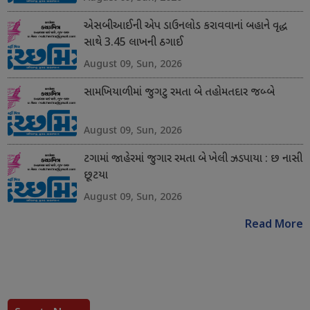
એસબીઆઈની એપ ડાઉનલોડ કરાવવાનાં બહાને વૃદ્ધ
સાથે 3.45 લાખની ઠગાઈ
August 09, Sun, 2026
સામખિયાળીમાં જુગટુ રમતા બે તહોમતદાર જબ્બે
August 09, Sun, 2026
ટગામાં જાહેરમાં જુગાર રમતા બે ખેલી ઝડપાયા : છ નાસી
છૂટયા
August 09, Sun, 2026
Read More