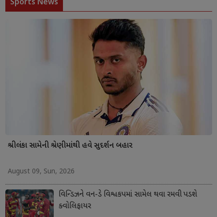
Sports News
શ્રીલંકા સામેની શ્રેણીમાંથી હવે સુદર્શન બહાર
August 09, Sun, 2026
વિન્ડિઝને વન-ડે વિશ્વકપમાં સામેલ થવા રમવી પડશે
ક્વોલિફાયર