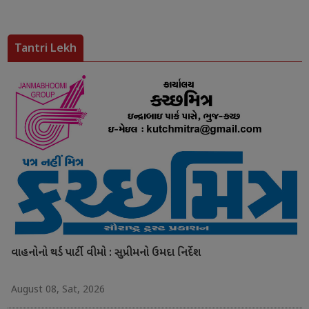
Tantri Lekh
વાહનોનો થર્ડ પાર્ટી વીમો : સુપ્રીમનો ઉમદા નિર્દેશ
August 08, Sat, 2026