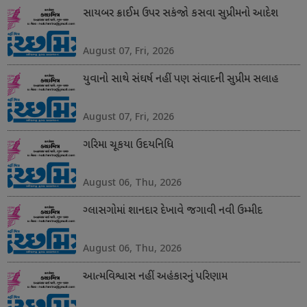
સાયબર ક્રાઈમ ઉપર સકંજો કસવા સુપ્રીમનો આદેશ
August 07, Fri, 2026
યુવાનો સાથે સંઘર્ષ નહીં પણ સંવાદની સુપ્રીમ સલાહ
August 07, Fri, 2026
ગરિમા ચૂકયા ઉદયનિધિ
August 06, Thu, 2026
ગ્લાસગોમાં શાનદાર દેખાવે જગાવી નવી ઉમ્મીદ
August 06, Thu, 2026
આત્મવિશ્વાસ નહીં અહંકારનું પરિણામ