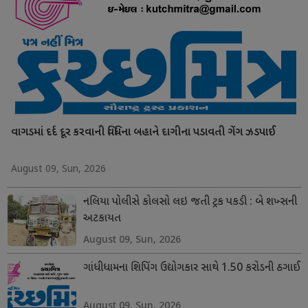
વાગડમાં દર્દ દૂર કરવાની વિધિના બહાને દાગીના પડાવતી ગેંગ ઝડપાઈ
August 09, Sun, 2026
નલિયા પોલીસે કોલસો લઇ જતી ટ્રક પકડી : બે શખ્સની
અટકાયત
August 09, Sun, 2026
ગાંધીધામના શિપિંગ ઉદ્યોગકાર સાથે 1.50 કરોડની ઠગાઈ
August 09, Sun, 2026