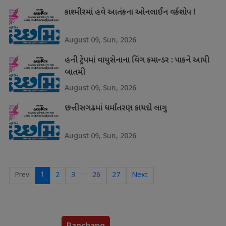
કાશ્મીરમાં હવે આતંકના ઓનલાઈન વર્કશોપ !
August 09, Sun, 2026
હની ટ્રેપમાં વાયુસેનાના વિંગ કમાન્ડર : પાકને આપી
બાતમી
August 09, Sun, 2026
છત્તીસગઢમાં ધર્માંતરણ કાયદો લાગુ
August 09, Sun, 2026
…
1
Prev
2
3
26
27
Next
Panchang