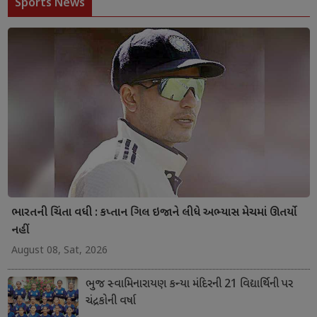
Sports News
ભારતની ચિંતા વધી : કપ્તાન ગિલ ઇજાને લીધે અભ્યાસ મેચમાં ઊતર્યો
નહીં
August 08, Sat, 2026
ભુજ સ્વામિનારાયણ કન્યા મંદિરની 21 વિદ્યાર્થિની પર
ચંદ્રકોની વર્ષા