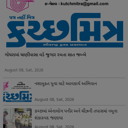
ગોધરામાં ધાણીપાસા વડે જુગાર રમતા સાત જબ્બે
August 08, Sat, 2026
નશામુક્ત યુવા માટે આવકાર્ય અભિયાન
August 08, Sat, 2026
કચ્છમાં એનાલોગ પનીર અને ચીઝની તપાસમાં નમૂના
શંકાસ્પદ જણાયા
August 08, Sat, 2026