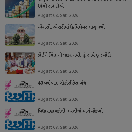
ઊંચી સપાટીએ
August 08, Sat, 2026
એસસી, એસટીમાં ક્રિમિલેયર લાગુ નથી
August 08, Sat, 2026
કોઈને ચિંતાની જરૂર નથી, હું સાથે છું : મોદી
August 08, Sat, 2026
40 વર્ષ બાદ બોફોર્સ કેસ બંધ
August 08, Sat, 2026
વિદ્યાસહાયકોની ભરતીનો માર્ગ મોકળો
August 08, Sat, 2026