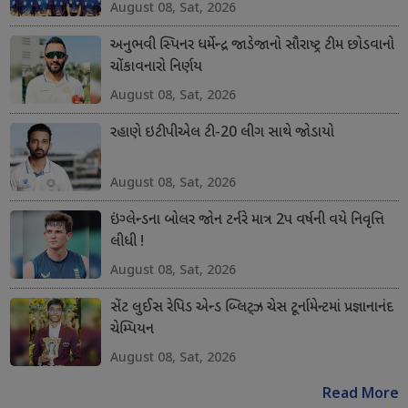
August 08, Sat, 2026
અનુભવી સ્પિનર ધર્મેન્દ્ર જાડેજાનો સૌરાષ્ટ્ર ટીમ છોડવાનો
ચોંકાવનારો નિર્ણય
August 08, Sat, 2026
રહાણે ઇટીપીએલ ટી-20 લીગ સાથે જોડાયો
August 08, Sat, 2026
ઇંગ્લેન્ડના બોલર જોન ટર્નરે માત્ર 2પ વર્ષની વયે નિવૃત્તિ
લીધી !
August 08, Sat, 2026
સેંટ લુઈસ રેપિડ એન્ડ બ્લિટ્ઝ ચેસ ટૂર્નામેન્ટમાં પ્રજ્ઞાનાનંદ
ચેમ્પિયન
August 08, Sat, 2026
Read More