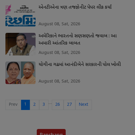
એનટીએના ત્રણ તજજ્ઞેનીટ પેપર લીક કર્યાં
August 08, Sat, 2026
અમેરિકાને ભારતનો સણસણતો જવાબ : આ
અમારી આંતરિક બાબત
August 08, Sat, 2026
યોગીના ગઢમાં આનંદીબેને સરકારની પોલ ખોલી
August 08, Sat, 2026
…
1
Prev
2
3
26
27
Next
Panchang