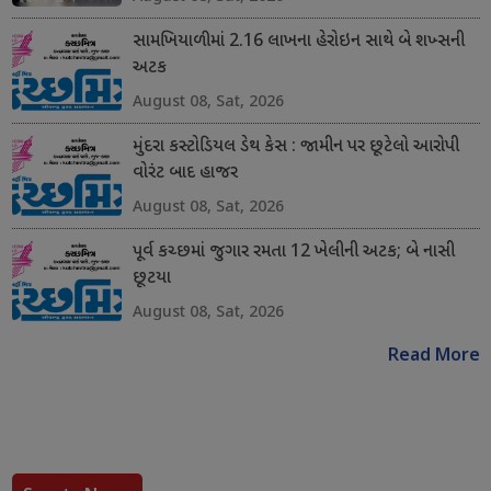
સામખિયાળીમાં 2.16 લાખના હેરોઇન સાથે બે શખ્સની
અટક
August 08, Sat, 2026
મુંદરા કસ્ટોડિયલ ડેથ કેસ : જામીન પર છૂટેલો આરોપી
વોરંટ બાદ હાજર
August 08, Sat, 2026
પૂર્વ કચ્છમાં જુગાર રમતા 12 ખેલીની અટક; બે નાસી
છૂટયા
August 08, Sat, 2026
Read More