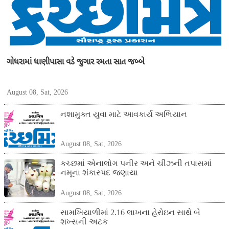
ગોધરામાં ધાણીપાસા વડે જુગાર રમતા સાત જબ્બે
August 08, Sat, 2026
નશામુક્ત યુવા માટે આવકાર્ય અભિયાન
August 08, Sat, 2026
કચ્છમાં એનાલોગ પનીર અને ચીઝની તપાસમાં
નમૂના શંકાસ્પદ જણાયા
August 08, Sat, 2026
સામખિયાળીમાં 2.16 લાખના હેરોઇન સાથે બે
શખ્સની અટક