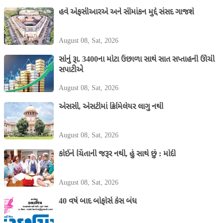
હવે એફસીઆરએ અને સીમાંકન મુદ્દે સંસદ ગાજશે
August 08, Sat, 2026
સોનું રૂા. 3400ના મોટા ઉછાળા સાથે સાત સપ્તાહની ઊંચી
સપાટીએ
August 08, Sat, 2026
એસસી, એસટીમાં ક્રિમિલેયર લાગુ નથી
August 08, Sat, 2026
કોઈને ચિંતાની જરૂર નથી, હું સાથે છું : મોદી
August 08, Sat, 2026
40 વર્ષ બાદ બોફોર્સ કેસ બંધ