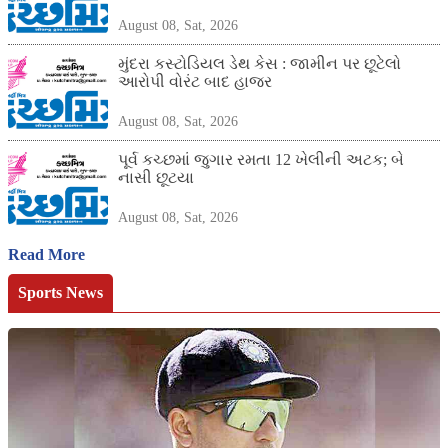
August 08, Sat, 2026
મુંદરા કસ્ટોડિયલ ડેથ કેસ : જામીન પર છૂટેલો
આરોપી વોરંટ બાદ હાજર
August 08, Sat, 2026
પૂર્વ કચ્છમાં જુગાર રમતા 12 ખેલીની અટક; બે
નાસી છૂટયા
August 08, Sat, 2026
Read More
Sports News