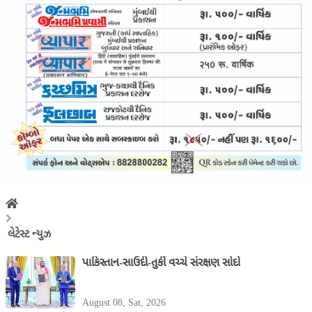
લેટેસ્ટ ન્યુઝ
પાકિસ્તાન-સાઉદી-તુર્કી વચ્ચે સંરક્ષણ સોદો
August 08, Sat, 2026