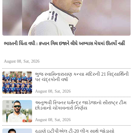
ભારતની ચિંતા વધી : કપ્તાન ગિલ ઇજાને લીધે અભ્યાસ મેચમાં ઊતર્યો નહીં
August 08, Sat, 2026
ભુજ સ્વામિનારાયણ કન્યા મંદિરની 21 વિદ્યાર્થિની
પર ચંદ્રકોની વર્ષા
August 08, Sat, 2026
અનુભવી સ્પિનર ધર્મેન્દ્ર જાડેજાનો સૌરાષ્ટ્ર ટીમ
છોડવાનો ચોંકાવનારો નિર્ણય
August 08, Sat, 2026
રહાણે ઇટીપીએલ ટી-20 લીગ સાથે જોડાયો