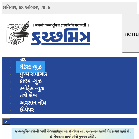
શનિવાર,
08
ઑગસ્ટ,
2026
menu
લેટેસ્ટ ન્યુઝ
મુખ્ય સમાચાર
ક્રાઇમ ન્યુઝ
સ્પોર્ટ્સ ન્યુઝ
તંત્રી લેખ
અવસાન નોંધ
ઈ-પેપર
X