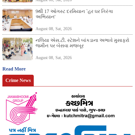
9થી 17 ઓગસ્ટ દરમિયાન `હર ઘર તિરંગા
અભિયાન'
August 08, Sat, 2026
નલિયા એસ.ટી. સ્ટેશને બાંકડાના અભાવે મુસાફરો
જમીન પર બેસવા મજબૂર
August 08, Sat, 2026
Read More
Crime News