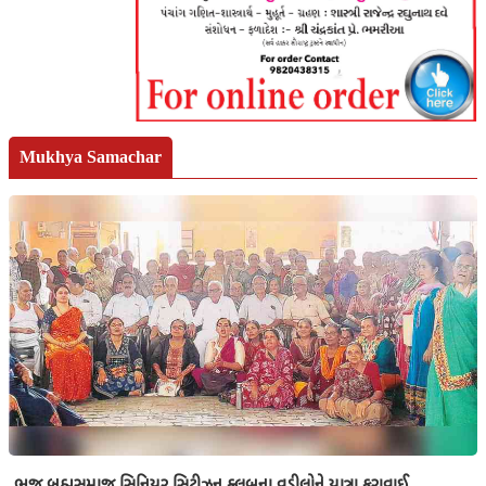
Mukhya Samachar
ભુજ બ્રહ્મસમાજ સિનિયર સિટીઝન ક્લબના વડીલોને યાત્રા કરાવાઈ