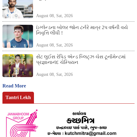
August 08, Sat, 2026
ઇંગ્લેન્ડના બોલર જોન ટર્નરે માત્ર 2પ વર્ષની વયે
નિવૃત્તિ લીધી !
August 08, Sat, 2026
સેંટ લુઈસ રેપિડ એન્ડ બ્લિટ્ઝ ચેસ ટૂર્નામેન્ટમાં
પ્રજ્ઞાનાનંદ ચેમ્પિયન
August 08, Sat, 2026
Read More
Tantri Lekh