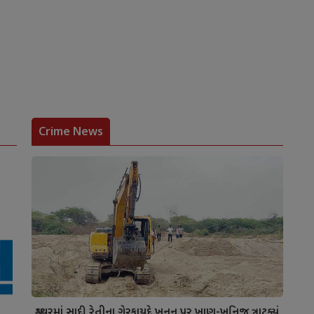
Crime News
ગુડથરમાં સાદી રેતીના ગેરકાયદે ખનન પર ખાણ-ખનિજ ત્રાટક્યું