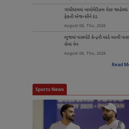
ગાંધીધામમાં બાયોમેડિકલ વેસ્ટ જાહેરમાં
ફેકતી એજન્સીને દંડ
August 06, Thu, 2026
ભુજમાં પાસપોર્ટ કેન્દ્રની મદદે આવી પાસપ
સેવા વેન
August 06, Thu, 2026
Read M
Sports News