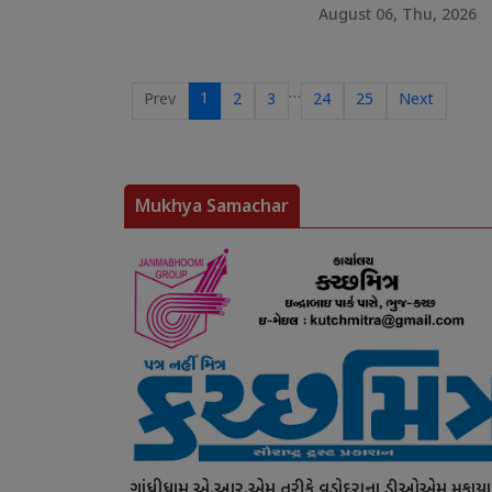
August 06, Thu, 2026
…
1
Prev
2
3
24
25
Next
Mukhya Samachar
ગાંધીધામ એ.આર.એમ તરીકે વડોદરાના ડીઓએમ મુકાયા