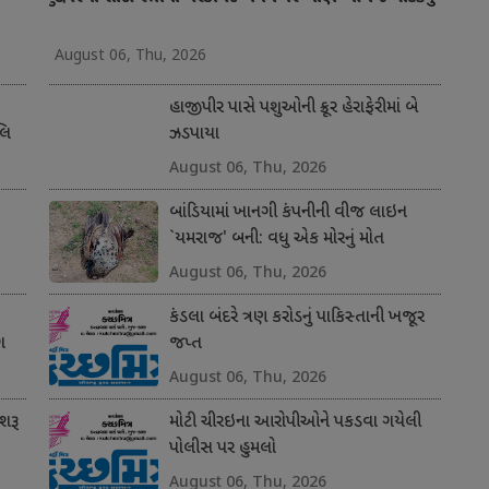
August 06, Thu, 2026
હાજીપીર પાસે પશુઓની ક્રૂર હેરાફેરીમાં બે
લિ
ઝડપાયા
August 06, Thu, 2026
બાંડિયામાં ખાનગી કંપનીની વીજ લાઇન
`યમરાજ' બની: વધુ એક મોરનું મોત
August 06, Thu, 2026
કંડલા બંદરે ત્રણ કરોડનું પાકિસ્તાની ખજૂર
ગ
જપ્ત
August 06, Thu, 2026
શરૂ
મોટી ચીરઇના આરોપીઓને પકડવા ગયેલી
પોલીસ પર હુમલો
August 06, Thu, 2026