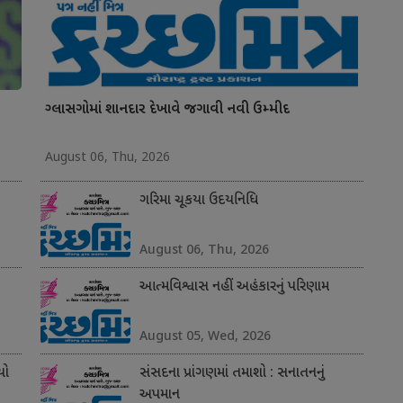
ગ્લાસગોમાં શાનદાર દેખાવે જગાવી નવી ઉમ્મીદ
August 06, Thu, 2026
ગરિમા ચૂકયા ઉદયનિધિ
August 06, Thu, 2026
આત્મવિશ્વાસ નહીં અહંકારનું પરિણામ
August 05, Wed, 2026
યો
સંસદના પ્રાંગણમાં તમાશો : સનાતનનું
અપમાન