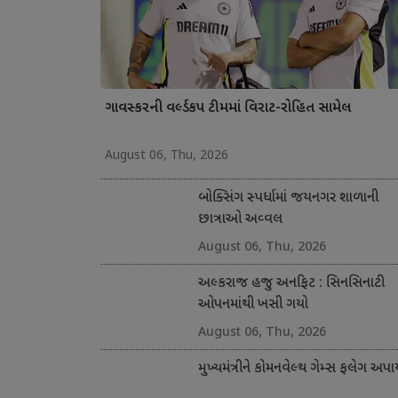
ગાવસ્કરની વર્લ્ડકપ ટીમમાં વિરાટ-રોહિત સામેલ
August 06, Thu, 2026
બોક્સિંગ સ્પર્ધામાં જયનગર શાળાની
છાત્રાઓ અવ્વલ
August 06, Thu, 2026
અલ્કરાજ હજુ અનફિટ : સિનસિનાટી
ઓપનમાંથી ખસી ગયો
August 06, Thu, 2026
મુખ્યમંત્રીને કોમનવેલ્થ ગેમ્સ ફલેગ અપા