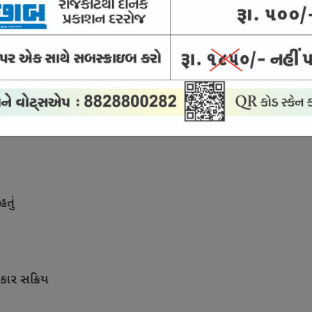
 આવી રહી છે; 30 વર્ષ સુધી ચાલશે
ંડની સરકાર
હતું
કાર સક્રિય