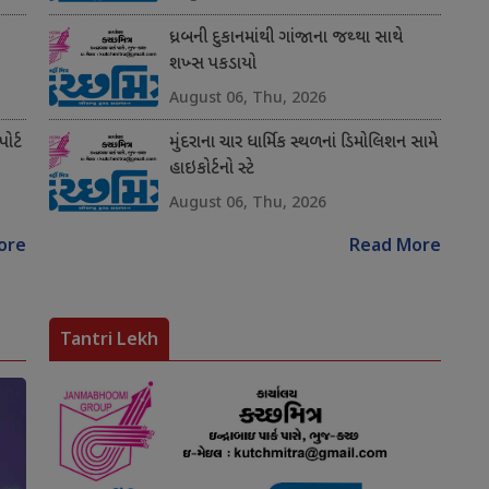
ધ્રબની દુકાનમાંથી ગાંજાના જથ્થા સાથે
શખ્સ પકડાયો
August 06, Thu, 2026
ોર્ટ
મુંદરાના ચાર ધાર્મિક સ્થળનાં ડિમોલિશન સામે
હાઇકોર્ટનો સ્ટે
August 06, Thu, 2026
ore
Read More
Tantri Lekh