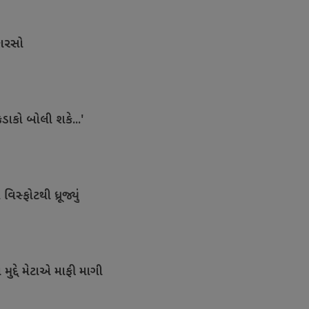
કારસો
કડાકો બોલી શકે...'
સ્ફોટથી ધ્રૂજ્યું
ુદ્દે મેટાએ માફી માગી