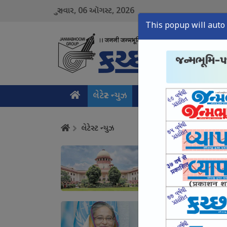
06
2026
ગુરુવાર,
ઑગસ્ટ,
This popup will auto 
લેટેસ્ટ ન્યુઝ
મુખ્ય સમાચાર
ક્રાઇમ ન
લેટેસ્ટ ન્યુઝ
સરકાર યુવાનો સામે આક્
August 06, Thu, 2026
હત્યા થાય તોયે બાંગ