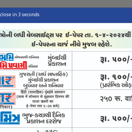
close in 2 seconds
્યુઝ
સ્પોર્ટ્સ ન્યુઝ
તંત્રી લેખ
અવસાન નોંધ
ઈ-પેપર
રમક ન બને : સુપ્રીમ
લાદેશ જઇશ : હસીના