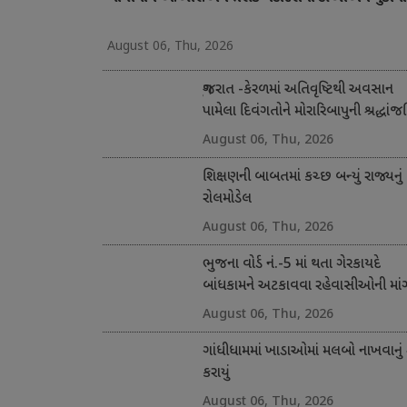
August 06, Thu, 2026
ગુજરાત -કેરળમાં અતિવૃષ્ટિથી અવસાન
પામેલા દિવંગતોને મોરારિબાપુની શ્રદ્ધાંજ
અને સહાય
August 06, Thu, 2026
શિક્ષણની બાબતમાં કચ્છ બન્યું રાજ્યનું
રોલમોડેલ
August 06, Thu, 2026
ભુજના વોર્ડ નં.-5 માં થતા ગેરકાયદે
બાંધકામને અટકાવવા રહેવાસીઓની માં
August 06, Thu, 2026
ગાંધીધામમાં ખાડાઓમાં મલબો નાખવાનું 
કરાયું
August 06, Thu, 2026