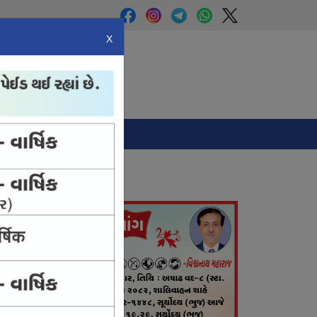
X
Panchang