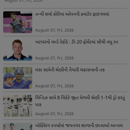
August 07, Fri, 2026
તન્વી શર્મા કોરિયા ઓપનની ક્વાર્ટર ફાઇનલમાં
August 07, Fri, 2026
બટલરનો વર્લ્ડ રેકોર્ડ : ટી-20 ફોર્મેટમાં સૌથી વધુ રન
August 07, Fri, 2026
લંકા સામેની શ્રેણીની તૈયારી ચકાસવાની તક
August 07, Fri, 2026
વિન્ડિઝ સામે 8 વિકેટે જીત મેળવી શ્રેણી 1-1થી ડ્રો કરતું
પાક
August 07, Fri, 2026
બોક્સિંગ સ્પર્ધામાં જયનગર શાળાની છાત્રાઓ અવ્વલ