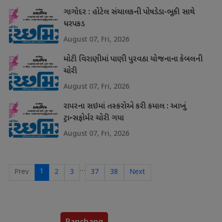
ગાગોદર : હોટેલ સંચાલકની પોષડેડા-ભૂકી સાથે
ધરપકડ
August 07, Fri, 2026
મોટી વિરાણીમાં પાણી પુરવઠા યોજનાના કેબલની
ચોરી
August 07, Fri, 2026
રાપરના સઇમાં તસ્કરોએ કરી કમાલ : આખું
ટ્રાન્સફોર્મર ચોરી ગયા
August 07, Fri, 2026
…
1
Prev
2
3
37
38
Next
Panchang