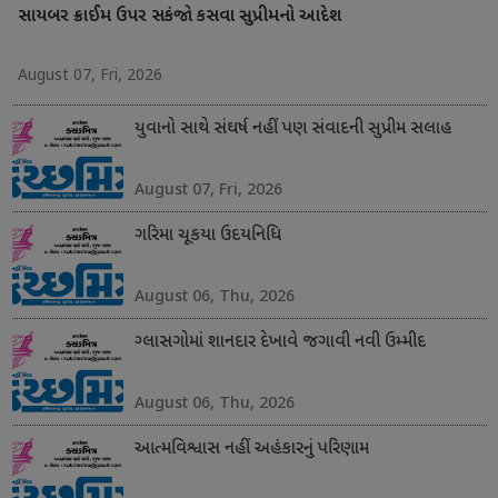
સાયબર ક્રાઈમ ઉપર સકંજો કસવા સુપ્રીમનો આદેશ
August 07, Fri, 2026
યુવાનો સાથે સંઘર્ષ નહીં પણ સંવાદની સુપ્રીમ સલાહ
August 07, Fri, 2026
ગરિમા ચૂકયા ઉદયનિધિ
August 06, Thu, 2026
ગ્લાસગોમાં શાનદાર દેખાવે જગાવી નવી ઉમ્મીદ
August 06, Thu, 2026
આત્મવિશ્વાસ નહીં અહંકારનું પરિણામ