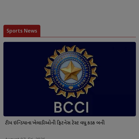
Sports News
ટીમ ઇન્ડિયાના ખેલાડીઓની ફિટનેસ ટેસ્ટ વધુ કડક બની