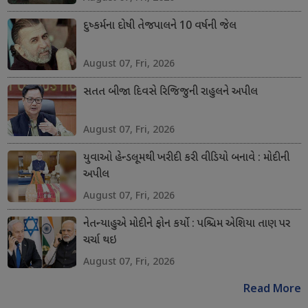
દુષ્કર્મના દોષી તેજપાલને 10 વર્ષની જેલ
August 07, Fri, 2026
સતત બીજા દિવસે રિજિજુની રાહુલને અપીલ
August 07, Fri, 2026
યુવાઓ હેન્ડલૂમથી ખરીદી કરી વીડિયો બનાવે : મોદીની
અપીલ
August 07, Fri, 2026
નેતન્યાહુએ મોદીને ફોન કર્યો : પશ્ચિમ એશિયા તાણ પર
ચર્ચા થઇ
August 07, Fri, 2026
Read More