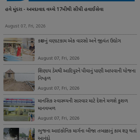
હવે મુંદરા - અમદાવાદ વચ્ચે 17મીથી સીધી હવાઈસેવા
August 07, Fri, 2026
કચ્છનું વણાટકામ એક વારસો અને જીવંત ઉદ્યોગ
August 07, Fri, 2026
શિણાય ડેમથી આદિપુરને પીવાનું પાણી આપવાની યોજના
નિષ્ફળ
August 07, Fri, 2026
માનસિક સ્વાસ્થ્યની સારવાર માટે દેશને મળશે કુશળ
માનવબળ
August 07, Fri, 2026
ભુજના આઇકોનિક માર્ગના બીજા તબક્કાનું કામ શરૂ થતાં
આનંદો