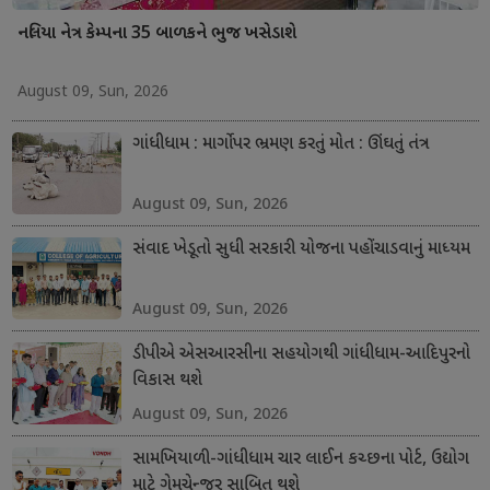
નલિયા નેત્ર કેમ્પના 35 બાળકને ભુજ ખસેડાશે
August 09, Sun, 2026
ગાંધીધામ : માર્ગો પર ભ્રમણ કરતું મોત : ઊંઘતું તંત્ર
August 09, Sun, 2026
સંવાદ ખેડૂતો સુધી સરકારી યોજના પહોંચાડવાનું માધ્યમ
August 09, Sun, 2026
ડીપીએ એસઆરસીના સહયોગથી ગાંધીધામ-આદિપુરનો
વિકાસ થશે
August 09, Sun, 2026
સામખિયાળી-ગાંધીધામ ચાર લાઈન કચ્છના પોર્ટ, ઉદ્યોગ
માટે ગેમચેન્જર સાબિત થશે