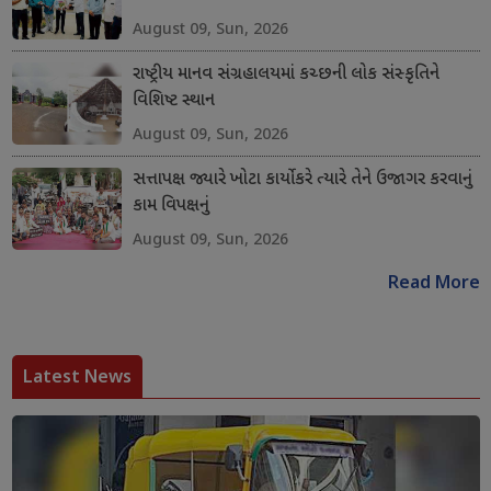
August 09, Sun, 2026
રાષ્ટ્રીય માનવ સંગ્રહાલયમાં કચ્છની લોક સંસ્કૃતિને
વિશિષ્ટ સ્થાન
August 09, Sun, 2026
સત્તાપક્ષ જ્યારે ખોટા કાર્યો કરે ત્યારે તેને ઉજાગર કરવાનું
કામ વિપક્ષનું
August 09, Sun, 2026
Read More
Latest News