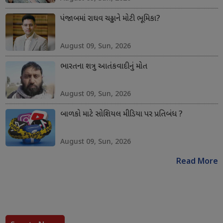
પંજાબમાં રાઘવ ચઢ્ઢાને મોટી ભૂમિકા?
August 09, Sun, 2026
ભારતના શત્રુ આતંકવાદીનું મોત
August 09, Sun, 2026
બાળકો માટે સોશિયલ મીડિયા પર પ્રતિબંધ ?
August 09, Sun, 2026
Read More