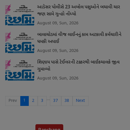
આડેસર પોલીસે 23 અબોલ પશુઓને બચાવી ચાર
જણ સામે ગુન્હો નોંધ્યો
August 09, Sun, 2026
બાલાચોડમાં વીજ લાઈનનું કામ અટકાવી કર્મચારીને
ધમકી અપાઈ
August 09, Sun, 2026
શિણાય પાસે ટેઈલરની ટક્કરથી બાઈકચાલકે જીવ
ગુમાવ્યો
August 09, Sun, 2026
…
1
Prev
2
3
37
38
Next
Panchang