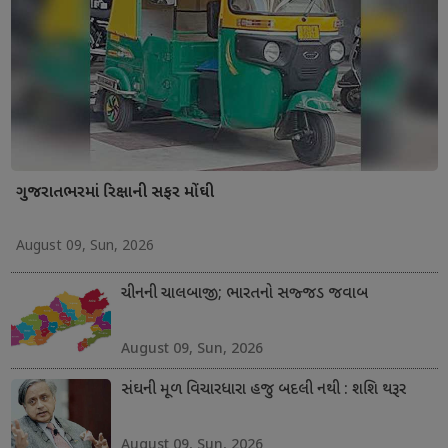
ગુજરાતભરમાં રિક્ષાની સફર મોંઘી
August 09, Sun, 2026
ચીનની ચાલબાજી; ભારતનો સજ્જડ જવાબ
August 09, Sun, 2026
સંઘની મૂળ વિચારધારા હજુ બદલી નથી : શશિ થરૂર
August 09, Sun, 2026