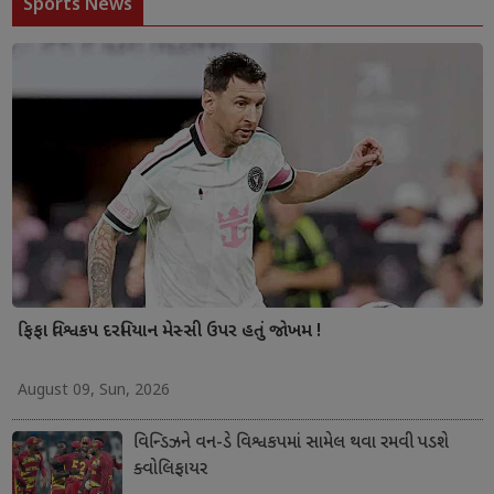
Sports News
ફિફા વિશ્વકપ દરમિયાન મેસ્સી ઉપર હતું જોખમ !
August 09, Sun, 2026
વિન્ડિઝને વન-ડે વિશ્વકપમાં સામેલ થવા રમવી પડશે
ક્વોલિફાયર