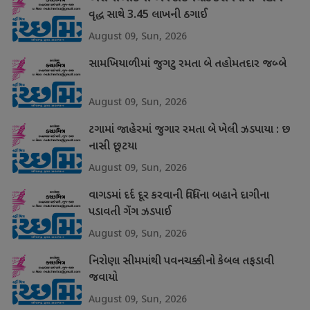
વૃદ્ધ સાથે 3.45 લાખની ઠગાઈ
August 09, Sun, 2026
સામખિયાળીમાં જુગટુ રમતા બે તહોમતદાર જબ્બે
August 09, Sun, 2026
ટગામાં જાહેરમાં જુગાર રમતા બે ખેલી ઝડપાયા : છ
નાસી છૂટયા
August 09, Sun, 2026
વાગડમાં દર્દ દૂર કરવાની વિધિના બહાને દાગીના
પડાવતી ગેંગ ઝડપાઈ
August 09, Sun, 2026
નિરોણા સીમમાંથી પવનચક્કીનો કેબલ તફડાવી
જવાયો
August 09, Sun, 2026