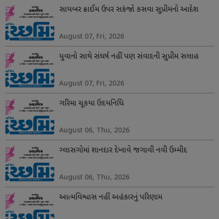
સાયબર ક્રાઈમ ઉપર સકંજો કસવા સુપ્રીમનો આદેશ
August 07, Fri, 2026
યુવાનો સાથે સંઘર્ષ નહીં પણ સંવાદની સુપ્રીમ સલાહ
August 07, Fri, 2026
ગરિમા ચૂકયા ઉદયનિધિ
August 06, Thu, 2026
ગ્લાસગોમાં શાનદાર દેખાવે જગાવી નવી ઉમ્મીદ
August 06, Thu, 2026
આત્મવિશ્વાસ નહીં અહંકારનું પરિણામ