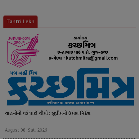
Tantri Lekh
વાહનોનો થર્ડ પાર્ટી વીમો : સુપ્રીમનો ઉમદા નિર્દેશ
August 08, Sat, 2026