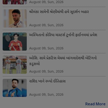
August 09, Sun, 2026
શ્રીલંકા સામેની શ્રેણીમાંથી હવે સુદર્શન બહાર
August 09, Sun, 2026
અસ્મિતાનો કોરિયા માસ્ટર્સ ટૂર્નાની ફાઈનલમાં પ્રવેશ
August 09, Sun, 2026
ઓસિ. સામે પ્રેકટિસ મેચમાં બાંગલાદેશથી બેટિંગનો
કડૂસલો
August 09, Sun, 2026
રાશિદ ખાને રચ્યો ઈતિહાસ
August 09, Sun, 2026
Read More