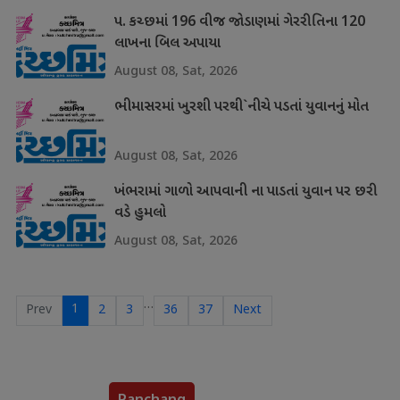
પ. કચ્છમાં 196 વીજ જોડાણમાં ગેરરીતિના 120
લાખના બિલ અપાયા
August 08, Sat, 2026
ભીમાસરમાં ખુરશી પરથી`નીચે પડતાં યુવાનનું મોત
August 08, Sat, 2026
ખંભરામાં ગાળો આપવાની ના પાડતાં યુવાન પર છરી
વડે હુમલો
August 08, Sat, 2026
…
1
Prev
2
3
36
37
Next
Panchang