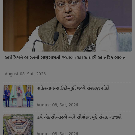
અમેરિકાને ભારતનો સણસણતો જવાબ : આ અમારી આંતરિક બાબત
August 08, Sat, 2026
પાકિસ્તાન-સાઉદી-તુર્કી વચ્ચે સંરક્ષણ સોદો
August 08, Sat, 2026
હવે એફસીઆરએ અને સીમાંકન મુદ્દે સંસદ ગાજશે
August 08, Sat, 2026