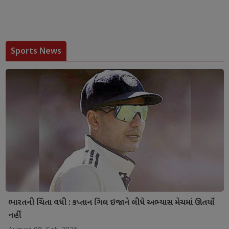
Sports News
ભારતની ચિંતા વધી : કપ્તાન ગિલ ઇજાને લીધે અભ્યાસ મેચમાં ઊતર્યો
નહીં