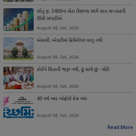
સોનું રૂા. 3400ના મોટા ઉછાળા સાથે સાત સપ્તાહની
ઊંચી સપાટીએ
August 08, Sat, 2026
એસસી, એસટીમાં ક્રિમિલેયર લાગુ નથી
August 08, Sat, 2026
કોઈને ચિંતાની જરૂર નથી, હું સાથે છું : મોદી
August 08, Sat, 2026
40 વર્ષ બાદ બોફોર્સ કેસ બંધ
August 08, Sat, 2026
Read More