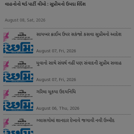
વાહનોનો થર્ડ પાર્ટી વીમો : સુપ્રીમનો ઉમદા નિર્દેશ
August 08, Sat, 2026
સાયબર ક્રાઈમ ઉપર સકંજો કસવા સુપ્રીમનો આદેશ
August 07, Fri, 2026
યુવાનો સાથે સંઘર્ષ નહીં પણ સંવાદની સુપ્રીમ સલાહ
August 07, Fri, 2026
ગરિમા ચૂકયા ઉદયનિધિ
August 06, Thu, 2026
ગ્લાસગોમાં શાનદાર દેખાવે જગાવી નવી ઉમ્મીદ