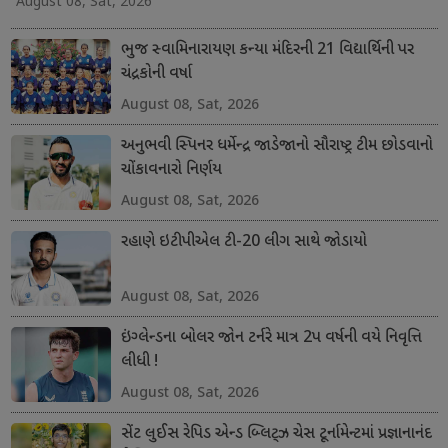
August 08, Sat, 2026
ભુજ સ્વામિનારાયણ કન્યા મંદિરની 21 વિદ્યાર્થિની પર
ચંદ્રકોની વર્ષા
August 08, Sat, 2026
અનુભવી સ્પિનર ધર્મેન્દ્ર જાડેજાનો સૌરાષ્ટ્ર ટીમ છોડવાનો
ચોંકાવનારો નિર્ણય
August 08, Sat, 2026
રહાણે ઇટીપીએલ ટી-20 લીગ સાથે જોડાયો
August 08, Sat, 2026
ઇંગ્લેન્ડના બોલર જોન ટર્નરે માત્ર 2પ વર્ષની વયે નિવૃત્તિ
લીધી !
August 08, Sat, 2026
સેંટ લુઈસ રેપિડ એન્ડ બ્લિટ્ઝ ચેસ ટૂર્નામેન્ટમાં પ્રજ્ઞાનાનંદ