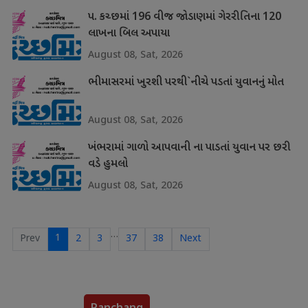
પ. કચ્છમાં 196 વીજ જોડાણમાં ગેરરીતિના 120
લાખના બિલ અપાયા
August 08, Sat, 2026
ભીમાસરમાં ખુરશી પરથી`નીચે પડતાં યુવાનનું મોત
August 08, Sat, 2026
ખંભરામાં ગાળો આપવાની ના પાડતાં યુવાન પર છરી
વડે હુમલો
August 08, Sat, 2026
…
1
Prev
2
3
37
38
Next
Panchang