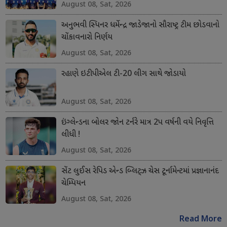
August 08, Sat, 2026
અનુભવી સ્પિનર ધર્મેન્દ્ર જાડેજાનો સૌરાષ્ટ્ર ટીમ છોડવાનો
ચોંકાવનારો નિર્ણય
August 08, Sat, 2026
રહાણે ઇટીપીએલ ટી-20 લીગ સાથે જોડાયો
August 08, Sat, 2026
ઇંગ્લેન્ડના બોલર જોન ટર્નરે માત્ર 2પ વર્ષની વયે નિવૃત્તિ
લીધી !
August 08, Sat, 2026
સેંટ લુઈસ રેપિડ એન્ડ બ્લિટ્ઝ ચેસ ટૂર્નામેન્ટમાં પ્રજ્ઞાનાનંદ
ચેમ્પિયન
August 08, Sat, 2026
Read More