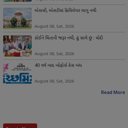
એસસી, એસટીમાં ક્રિમિલેયર લાગુ નથી
August 08, Sat, 2026
કોઈને ચિંતાની જરૂર નથી, હું સાથે છું : મોદી
August 08, Sat, 2026
40 વર્ષ બાદ બોફોર્સ કેસ બંધ
August 08, Sat, 2026
Read More