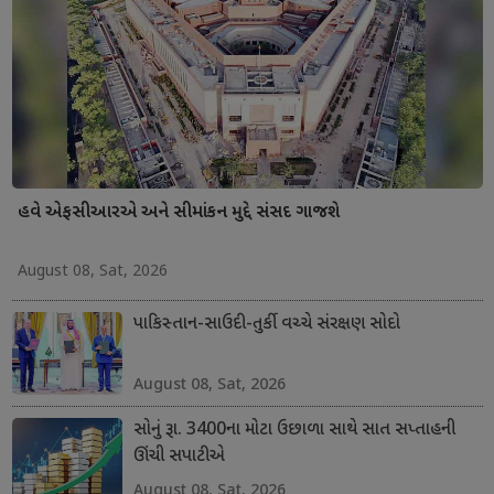
હવે એફસીઆરએ અને સીમાંકન મુદ્દે સંસદ ગાજશે
August 08, Sat, 2026
પાકિસ્તાન-સાઉદી-તુર્કી વચ્ચે સંરક્ષણ સોદો
August 08, Sat, 2026
સોનું રૂા. 3400ના મોટા ઉછાળા સાથે સાત સપ્તાહની
ઊંચી સપાટીએ
August 08, Sat, 2026