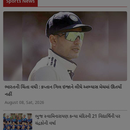
Sports News
ભારતની ચિંતા વધી : કપ્તાન ગિલ ઇજાને લીધે અભ્યાસ મેચમાં ઊતર્યો
નહીં
August 08, Sat, 2026
ભુજ સ્વામિનારાયણ કન્યા મંદિરની 21 વિદ્યાર્થિની પર
ચંદ્રકોની વર્ષા