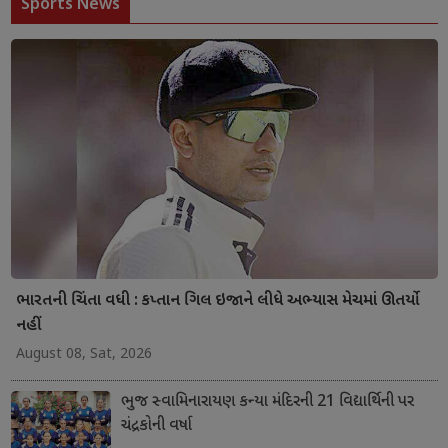
Sports News
ભારતની ચિંતા વધી : કપ્તાન ગિલ ઇજાને લીધે અભ્યાસ મેચમાં ઊતર્યો
નહીં
August 08, Sat, 2026
ભુજ સ્વામિનારાયણ કન્યા મંદિરની 21 વિદ્યાર્થિની પર
ચંદ્રકોની વર્ષા