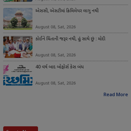
એસસી, એસટીમાં ક્રિમિલેયર લાગુ નથી
August 08, Sat, 2026
કોઈને ચિંતાની જરૂર નથી, હું સાથે છું : મોદી
August 08, Sat, 2026
40 વર્ષ બાદ બોફોર્સ કેસ બંધ
August 08, Sat, 2026
Read More