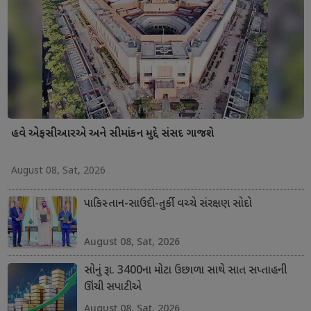
હવે એફસીઆરએ અને સીમાંકન મુદ્દે સંસદ ગાજશે
August 08, Sat, 2026
પાકિસ્તાન-સાઉદી-તુર્કી વચ્ચે સંરક્ષણ સોદો
August 08, Sat, 2026
સોનું રૂા. 3400ના મોટા ઉછાળા સાથે સાત સપ્તાહની
ઊંચી સપાટીએ
August 08, Sat, 2026