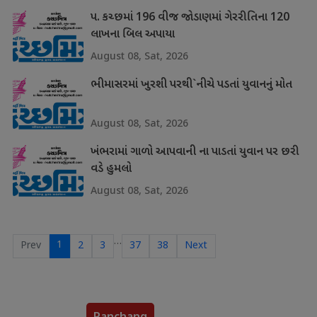
પ. કચ્છમાં 196 વીજ જોડાણમાં ગેરરીતિના 120
લાખના બિલ અપાયા
August 08, Sat, 2026
ભીમાસરમાં ખુરશી પરથી`નીચે પડતાં યુવાનનું મોત
August 08, Sat, 2026
ખંભરામાં ગાળો આપવાની ના પાડતાં યુવાન પર છરી
વડે હુમલો
August 08, Sat, 2026
…
1
Prev
2
3
37
38
Next
Panchang