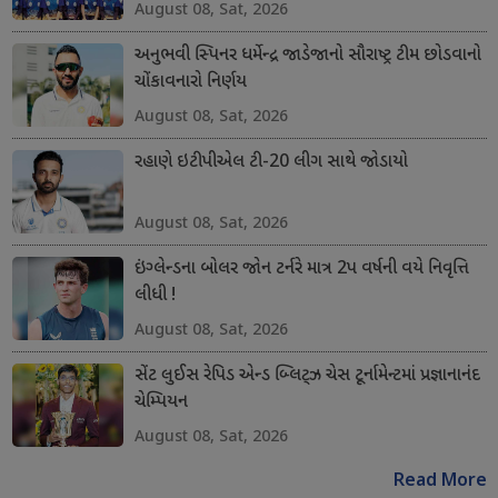
August 08, Sat, 2026
અનુભવી સ્પિનર ધર્મેન્દ્ર જાડેજાનો સૌરાષ્ટ્ર ટીમ છોડવાનો
ચોંકાવનારો નિર્ણય
August 08, Sat, 2026
રહાણે ઇટીપીએલ ટી-20 લીગ સાથે જોડાયો
August 08, Sat, 2026
ઇંગ્લેન્ડના બોલર જોન ટર્નરે માત્ર 2પ વર્ષની વયે નિવૃત્તિ
લીધી !
August 08, Sat, 2026
સેંટ લુઈસ રેપિડ એન્ડ બ્લિટ્ઝ ચેસ ટૂર્નામેન્ટમાં પ્રજ્ઞાનાનંદ
ચેમ્પિયન
August 08, Sat, 2026
Read More