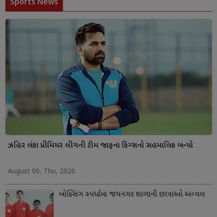
Sports News
ઝહિર લંકા પ્રીમિયર લીગની ટીમ જાફના કિંગ્સનો સહમાલિક બન્યો
August 06, Thu, 2026
બોક્સિંગ સ્પર્ધામાં જયનગર શાળાની છાત્રાઓ અવ્વલ