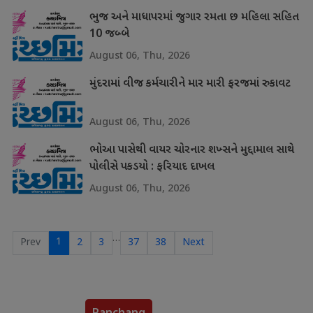
ભુજ અને માધાપરમાં જુગાર રમતા છ મહિલા સહિત
10 જબ્બે
August 06, Thu, 2026
મુંદરામાં વીજ કર્મચારીને માર મારી ફરજમાં રુકાવટ
August 06, Thu, 2026
ભોઆ પાસેથી વાયર ચોરનાર શખ્સને મુદ્દામાલ સાથે
પોલીસે પકડયો : ફરિયાદ દાખલ
August 06, Thu, 2026
…
1
Prev
2
3
37
38
Next
Panchang