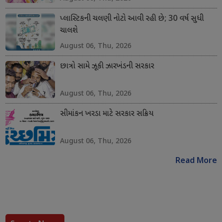
પ્લાસ્ટિકની ચલણી નોટો આવી રહી છે; 30 વર્ષ સુધી
ચાલશે
August 06, Thu, 2026
છાત્રો સામે ઝૂકી ઝારખંડની સરકાર
August 06, Thu, 2026
સીમાંકન ખરડા માટે સરકાર સક્રિય
August 06, Thu, 2026
Read More