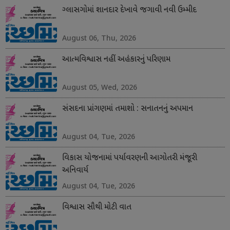
ગ્લાસગોમાં શાનદાર દેખાવે જગાવી નવી ઉમ્મીદ
August 06, Thu, 2026
આત્મવિશ્વાસ નહીં અહંકારનું પરિણામ
August 05, Wed, 2026
સંસદના પ્રાંગણમાં તમાશો : સનાતનનું અપમાન
August 04, Tue, 2026
વિકાસ યોજનામાં પર્યાવરણની આગોતરી મંજૂરી
અનિવાર્ય
August 04, Tue, 2026
વિશ્વાસ સૌથી મોટી વાત