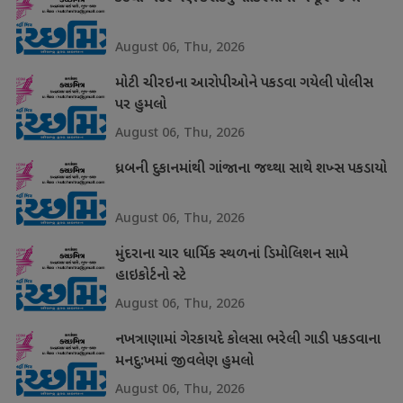
August 06, Thu, 2026
મોટી ચીરઇના આરોપીઓને પકડવા ગયેલી પોલીસ
પર હુમલો
August 06, Thu, 2026
ધ્રબની દુકાનમાંથી ગાંજાના જથ્થા સાથે શખ્સ પકડાયો
August 06, Thu, 2026
મુંદરાના ચાર ધાર્મિક સ્થળનાં ડિમોલિશન સામે
હાઇકોર્ટનો સ્ટે
August 06, Thu, 2026
નખત્રાણામાં ગેરકાયદે કોલસા ભરેલી ગાડી પકડવાના
મનદુ:ખમાં જીવલેણ હુમલો
August 06, Thu, 2026