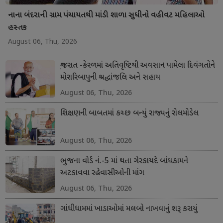
નાના બંદરાની ગ્રામ પંચાયતથી માંડી શાળા સુધીનો વહીવટ મહિલાઓ
હસ્તક
August 06, Thu, 2026
ગુજરાત -કેરળમાં અતિવૃષ્ટિથી અવસાન પામેલા દિવંગતોને
મોરારિબાપુની શ્રદ્ધાંજલિ અને સહાય
August 06, Thu, 2026
શિક્ષણની બાબતમાં કચ્છ બન્યું રાજ્યનું રોલમોડેલ
August 06, Thu, 2026
ભુજના વોર્ડ નં.-5 માં થતા ગેરકાયદે બાંધકામને
અટકાવવા રહેવાસીઓની માંગ
August 06, Thu, 2026
ગાંધીધામમાં ખાડાઓમાં મલબો નાખવાનું શરૂ કરાયું