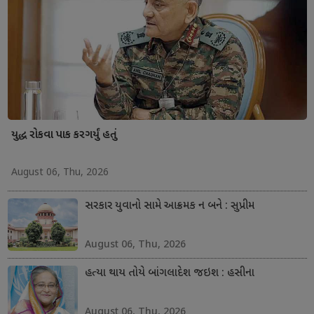
યુદ્ધ રોકવા પાક કરગર્યું હતું
August 06, Thu, 2026
સરકાર યુવાનો સામે આક્રમક ન બને : સુપ્રીમ
August 06, Thu, 2026
હત્યા થાય તોયે બાંગલાદેશ જઇશ : હસીના
August 06, Thu, 2026