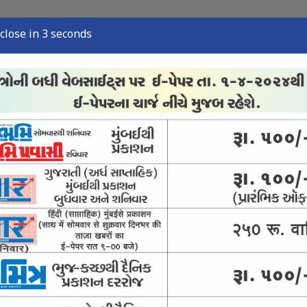
close in 2 seconds
્યુઝ
સ્પોર્ટ્સ ન્યુઝ
તંત્રી લેખ
અવસાન નોંધ
ઈ-પેપર
લઇ જતી ટ્રક પકડી : બે શખ્સની અટકાયત
્યોગકાર સાથે 1.50 કરોડની ઠગાઈ