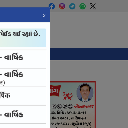
X
Panchang