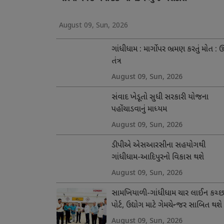
August 09, Sun, 2026
ગાંધીધામ : માર્ગો પર ભ્રમણ કરતું મોત : ઊ
તંત્ર
August 09, Sun, 2026
સંવાદ ખેડૂતો સુધી સરકારી યોજના
પહોંચાડવાનું માધ્યમ
August 09, Sun, 2026
ડીપીએ એસઆરસીના સહયોગથી
ગાંધીધામ-આદિપુરનો વિકાસ થશે
August 09, Sun, 2026
સામખિયાળી-ગાંધીધામ ચાર લાઈન કચ્
પોર્ટ, ઉદ્યોગ માટે ગેમચેન્જર સાબિત થશે
August 09, Sun, 2026