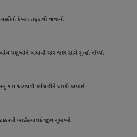
ચક્કીનો કેબલ તફડાવી જવાયો
લ પશુઓને બચાવી ચાર જણ સામે ગુન્હો નોંધ્યો
નું કામ અટકાવી કર્મચારીને ધમકી અપાઈ
ટક્કરથી બાઈકચાલકે જીવ ગુમાવ્યો