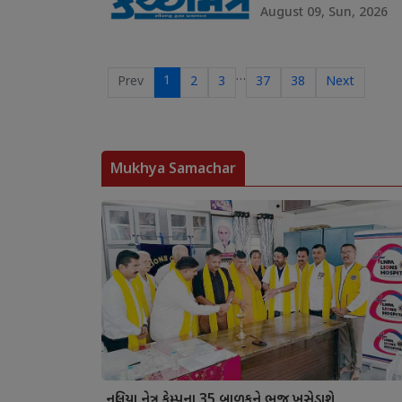
August 09, Sun, 2026
…
1
Prev
2
3
37
38
Next
Mukhya Samachar
નલિયા નેત્ર કેમ્પના 35 બાળકને ભુજ ખસેડાશે