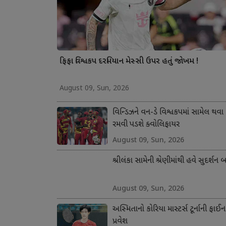
ફિફા વિશ્વકપ દરમિયાન મેસ્સી ઉપર હતું જોખમ !
August 09, Sun, 2026
વિન્ડિઝને વન-ડે વિશ્વકપમાં સામેલ થવા
રમવી પડશે ક્વોલિફાયર
August 09, Sun, 2026
શ્રીલંકા સામેની શ્રેણીમાંથી હવે સુદર્શન 
August 09, Sun, 2026
અસ્મિતાનો કોરિયા માસ્ટર્સ ટૂર્નાની ફાઈન
પ્રવેશ