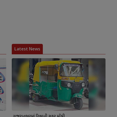
Latest News
ગુજરાતભરમાં રિક્ષાની સફર મોંઘી