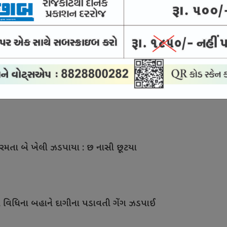
ડ કરાવવાનાં બહાને વૃદ્ધ સાથે 3.45 લાખની ઠગાઈ
રમતા બે તહોમતદાર જબ્બે
ર રમતા બે ખેલી ઝડપાયા : છ નાસી છૂટયા
ાની વિધિના બહાને દાગીના પડાવતી ગેંગ ઝડપાઈ