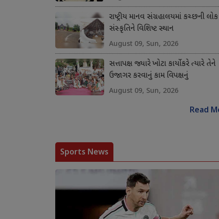
રાષ્ટ્રીય માનવ સંગ્રહાલયમાં કચ્છની લોક
સંસ્કૃતિને વિશિષ્ટ સ્થાન
August 09, Sun, 2026
સત્તાપક્ષ જ્યારે ખોટા કાર્યો કરે ત્યારે તેને
ઉજાગર કરવાનું કામ વિપક્ષનું
August 09, Sun, 2026
Read M
Sports News