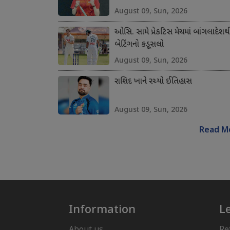
August 09, Sun, 2026
ઓસિ. સામે પ્રેકટિસ મેચમાં બાંગલાદેશથ
બેટિંગનો કડૂસલો
August 09, Sun, 2026
રાશિદ ખાને રચ્યો ઈતિહાસ
August 09, Sun, 2026
Read M
Information
L
About us
Re