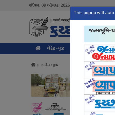
09
2026
રવિવાર,
ઑગસ્ટ,
This popup will auto 
લેટેસ્ટ ન્યુઝ
મુખ્ય સમાચાર
ક્રાઇમ ન
ક્રાઇમ ન્યુઝ
નલિયા પોલીસે કોલસો 
August 09, Sun, 2026
ગાંધીધામના શિપિંગ ઉદ