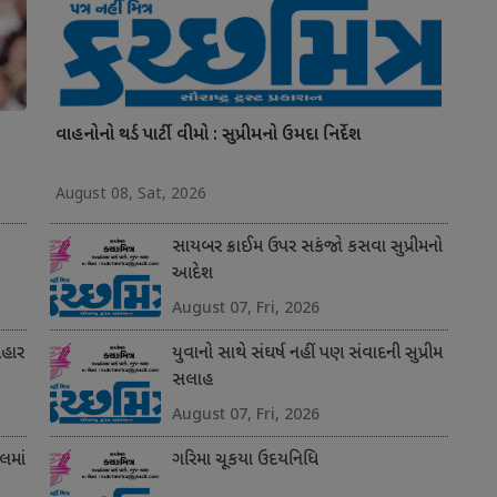
વાહનોનો થર્ડ પાર્ટી વીમો : સુપ્રીમનો ઉમદા નિર્દેશ
August 08, Sat, 2026
સાયબર ક્રાઈમ ઉપર સકંજો કસવા સુપ્રીમનો
આદેશ
August 07, Fri, 2026
બહાર
યુવાનો સાથે સંઘર્ષ નહીં પણ સંવાદની સુપ્રીમ
સલાહ
August 07, Fri, 2026
લમાં
ગરિમા ચૂકયા ઉદયનિધિ