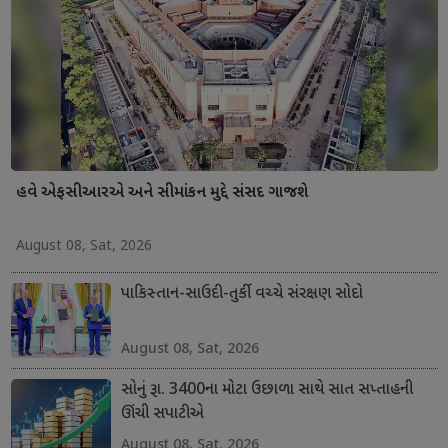
હવે એફસીઆરએ અને સીમાંકન મુદ્દે સંસદ ગાજશે
August 08, Sat, 2026
પાકિસ્તાન-સાઉદી-તુર્કી વચ્ચે સંરક્ષણ સોદો
August 08, Sat, 2026
સોનું રૂા. 3400ના મોટા ઉછાળા સાથે સાત સપ્તાહની
ઊંચી સપાટીએ
August 08, Sat, 2026