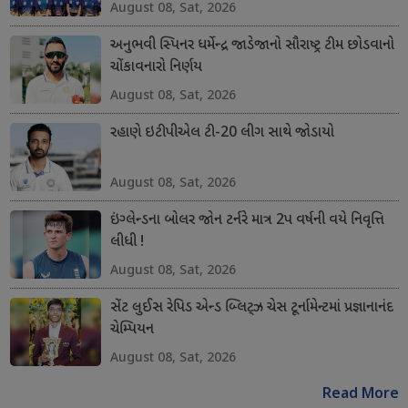
August 08, Sat, 2026
અનુભવી સ્પિનર ધર્મેન્દ્ર જાડેજાનો સૌરાષ્ટ્ર ટીમ છોડવાનો
ચોંકાવનારો નિર્ણય
August 08, Sat, 2026
રહાણે ઇટીપીએલ ટી-20 લીગ સાથે જોડાયો
August 08, Sat, 2026
ઇંગ્લેન્ડના બોલર જોન ટર્નરે માત્ર 2પ વર્ષની વયે નિવૃત્તિ
લીધી !
August 08, Sat, 2026
સેંટ લુઈસ રેપિડ એન્ડ બ્લિટ્ઝ ચેસ ટૂર્નામેન્ટમાં પ્રજ્ઞાનાનંદ
ચેમ્પિયન
August 08, Sat, 2026
Read More