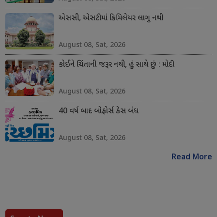
એસસી, એસટીમાં ક્રિમિલેયર લાગુ નથી
August 08, Sat, 2026
કોઈને ચિંતાની જરૂર નથી, હું સાથે છું : મોદી
August 08, Sat, 2026
40 વર્ષ બાદ બોફોર્સ કેસ બંધ
August 08, Sat, 2026
Read More