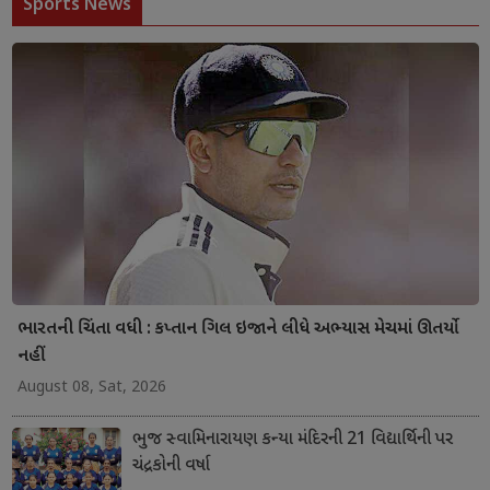
Sports News
ભારતની ચિંતા વધી : કપ્તાન ગિલ ઇજાને લીધે અભ્યાસ મેચમાં ઊતર્યો
નહીં
August 08, Sat, 2026
ભુજ સ્વામિનારાયણ કન્યા મંદિરની 21 વિદ્યાર્થિની પર
ચંદ્રકોની વર્ષા