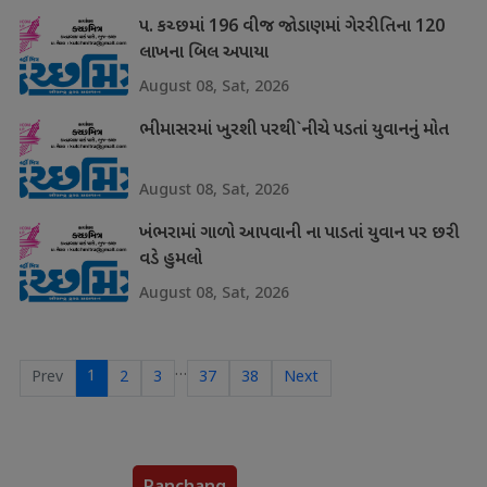
પ. કચ્છમાં 196 વીજ જોડાણમાં ગેરરીતિના 120
લાખના બિલ અપાયા
August 08, Sat, 2026
ભીમાસરમાં ખુરશી પરથી`નીચે પડતાં યુવાનનું મોત
August 08, Sat, 2026
ખંભરામાં ગાળો આપવાની ના પાડતાં યુવાન પર છરી
વડે હુમલો
August 08, Sat, 2026
…
1
Prev
2
3
37
38
Next
Panchang