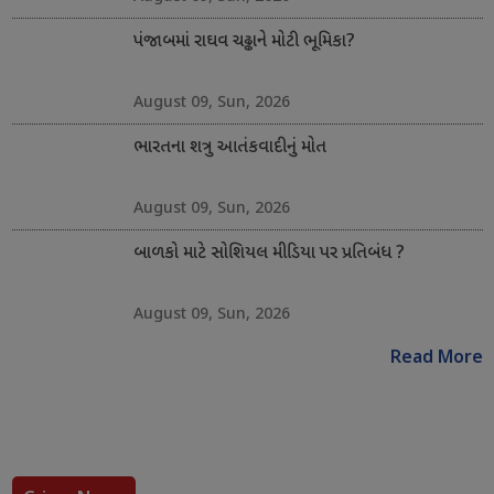
પંજાબમાં રાઘવ ચઢ્ઢાને મોટી ભૂમિકા?
August 09, Sun, 2026
ભારતના શત્રુ આતંકવાદીનું મોત
August 09, Sun, 2026
બાળકો માટે સોશિયલ મીડિયા પર પ્રતિબંધ ?
August 09, Sun, 2026
Read More