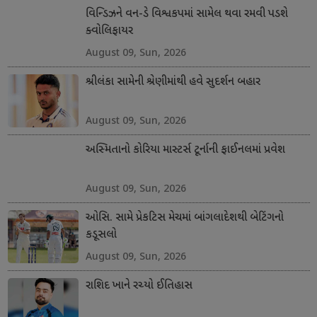
વિન્ડિઝને વન-ડે વિશ્વકપમાં સામેલ થવા રમવી પડશે
ક્વોલિફાયર
August 09, Sun, 2026
શ્રીલંકા સામેની શ્રેણીમાંથી હવે સુદર્શન બહાર
August 09, Sun, 2026
અસ્મિતાનો કોરિયા માસ્ટર્સ ટૂર્નાની ફાઈનલમાં પ્રવેશ
August 09, Sun, 2026
ઓસિ. સામે પ્રેકટિસ મેચમાં બાંગલાદેશથી બેટિંગનો
કડૂસલો
August 09, Sun, 2026
રાશિદ ખાને રચ્યો ઈતિહાસ