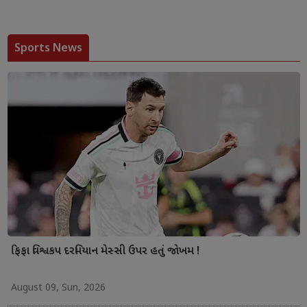
Sports News
ફિફા વિશ્વકપ દરમિયાન મેસ્સી ઉપર હતું જોખમ !
August 09, Sun, 2026