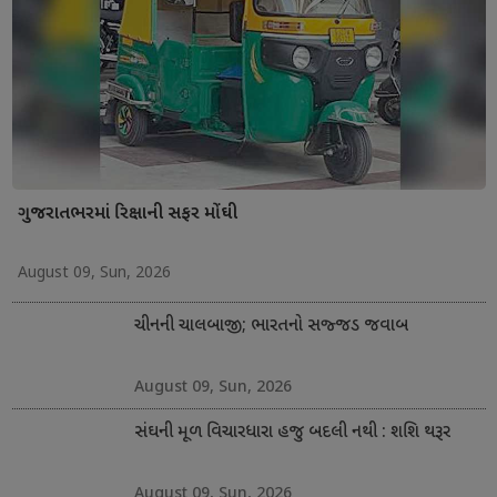
ગુજરાતભરમાં રિક્ષાની સફર મોંઘી
August 09, Sun, 2026
ચીનની ચાલબાજી; ભારતનો સજ્જડ જવાબ
August 09, Sun, 2026
સંઘની મૂળ વિચારધારા હજુ બદલી નથી : શશિ થરૂર
August 09, Sun, 2026