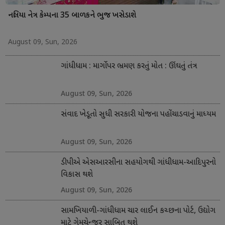
નલિયા નેત્ર કેમ્પના 35 બાળકને ભુજ ખસેડાશે
August 09, Sun, 2026
ગાંધીધામ : માર્ગો પર ભ્રમણ કરતું મોત : ઊંઘતું તંત્ર
August 09, Sun, 2026
સંવાદ ખેડૂતો સુધી સરકારી યોજના પહોંચાડવાનું માધ્યમ
August 09, Sun, 2026
ડીપીએ એસઆરસીના સહયોગથી ગાંધીધામ-આદિપુરનો
વિકાસ થશે
August 09, Sun, 2026
સામખિયાળી-ગાંધીધામ ચાર લાઈન કચ્છના પોર્ટ, ઉદ્યોગ
માટે ગેમચેન્જર સાબિત થશે