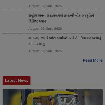
August 09, Sun, 2026
રાષ્ટ્રીય માનવ સંગ્રહાલયમાં કચ્છની લોક સંસ્કૃતિને
વિશિષ્ટ સ્થાન
August 09, Sun, 2026
સત્તાપક્ષ જ્યારે ખોટા કાર્યો કરે ત્યારે તેને ઉજાગર કરવાનું
કામ વિપક્ષનું
August 09, Sun, 2026
Read More
Latest News