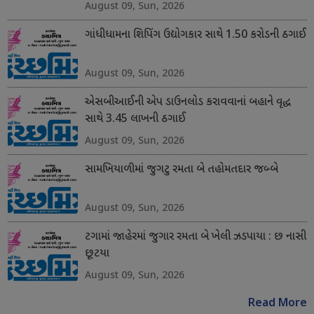
August 09, Sun, 2026
ગાંધીધામના શિપિંગ ઉદ્યોગકાર સાથે 1.50 કરોડની ઠગાઈ
August 09, Sun, 2026
એસબીઆઈની એપ ડાઉનલોડ કરાવવાનાં બહાને વૃદ્ધ
સાથે 3.45 લાખની ઠગાઈ
August 09, Sun, 2026
સામખિયાળીમાં જુગટુ રમતા બે તહોમતદાર જબ્બે
August 09, Sun, 2026
ટગામાં જાહેરમાં જુગાર રમતા બે ખેલી ઝડપાયા : છ નાસી
છૂટયા
August 09, Sun, 2026
Read More