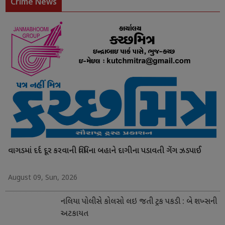
Crime News
વાગડમાં દર્દ દૂર કરવાની વિધિના બહાને દાગીના પડાવતી ગેંગ ઝડપાઈ
August 09, Sun, 2026
નલિયા પોલીસે કોલસો લઇ જતી ટ્રક પકડી : બે શખ્સની
અટકાયત